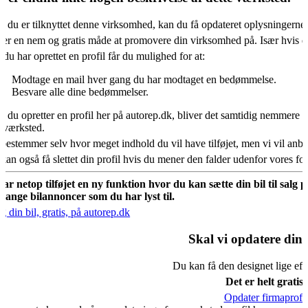
s du er tilknyttet denne virksomhed, kan du få opdateret oplysningerne
 er en nem og gratis måde at promovere din virksomhed på. Især hvis d
 du har oprettet en profil får du mulighed for at:
Modtage en mail hver gang du har modtaget en bedømmelse.
Besvare alle dine bedømmelser.
s du opretter en profil her på autorep.dk, bliver det samtidig nemmere fo
oværksted.
bestemmer selv hvor meget indhold du vil have tilføjet, men vi vil an
kan også få slettet din profil hvis du mener den falder udenfor vores f
har netop tilføjet en ny funktion hvor du kan sætte din bil til salg 
mange bilannoncer som du har lyst til.
g din bil, gratis, på autorep.dk
Skal vi opdatere din 
Du kan få den designet lige eft
Det er helt gratis.
Opdater firmaprofil