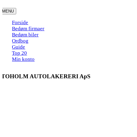
Skip
to
MENU
content
Forside
Bedøm firmaer
Bedøm biler
Ordbog
Guide
Top 20
Min konto
STOHOLM AUTOLAKERERI ApS