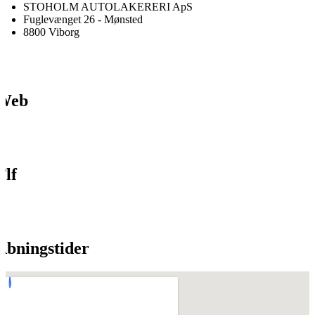
STOHOLM AUTOLAKERERI ApS
Fuglevænget 26 - Mønsted
8800 Viborg
Web
Tlf
Åbningstider