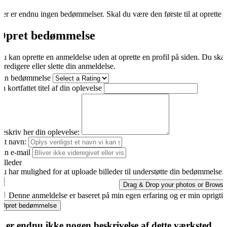
er er endnu ingen bedømmelser. Skal du være den første til at oprette 
Opret bedømmelse
u kan oprette en anmeldelse uden at oprette en profil på siden. Du ska
t redigere eller slette din anmeldelse.
Din bedømmelse
n kortfattet titel af din oplevelse
eskriv her din oplevelse:
it navn:
in e-mail
illeder
u har mulighed for at uploade billeder til understøtte din bedømmelse.
Drag & Drop your photos or
Browse
Denne anmeldelse er baseret på min egen erfaring og er min oprigti
Opret bedømmelse
r er endnu ikke nogen beskrivelse af dette værksted.