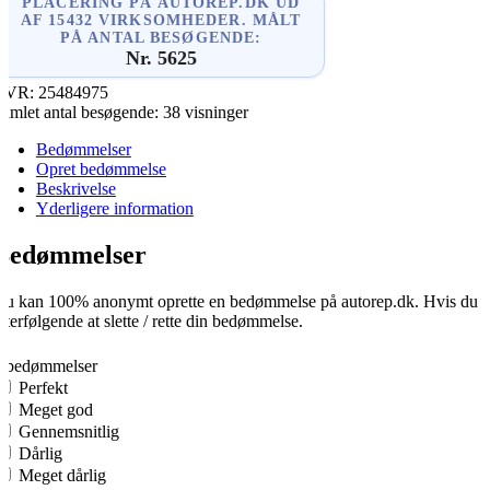
PLACERING PÅ AUTOREP.DK UD
AF 15432 VIRKSOMHEDER. MÅLT
PÅ ANTAL BESØGENDE:
Nr. 5625
CVR:
25484975
amlet antal besøgende:
38 visninger
Bedømmelser
Opret bedømmelse
Beskrivelse
Yderligere information
Bedømmelser
u kan 100% anonymt oprette en bedømmelse på autorep.dk. Hvis du opre
fterfølgende at slette / rette din bedømmelse.
0
0 bedømmelser
Perfekt
Meget god
Gennemsnitlig
Dårlig
Meget dårlig