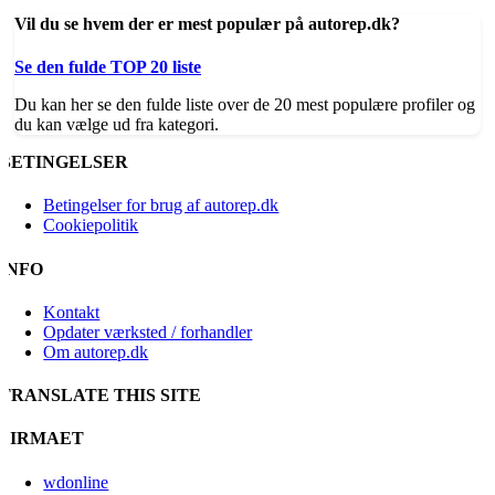
Vil du se hvem der er mest populær på autorep.dk?
Se den fulde TOP 20 liste
Du kan her se den fulde liste over de 20 mest populære profiler og
du kan vælge ud fra kategori.
BETINGELSER
Betingelser for brug af autorep.dk
Cookiepolitik
INFO
Kontakt
Opdater værksted / forhandler
Om autorep.dk
TRANSLATE THIS SITE
FIRMAET
wdonline