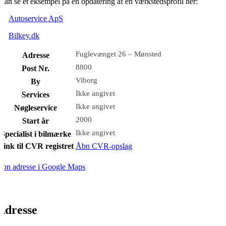
kan se et eksempel på en opdatering af en værkstedsprofil her:
Autoservice ApS
Bilkey.dk
Fuglevænget 26 – Mønsted
Adresse
8800
Post Nr.
Viborg
By
Ikke angivet
Services
Ikke angivet
Nøgleservice
2000
Start år
Ikke angivet
Specialist i bilmærke
Link til CVR registret
Åbn CVR-opslag
bn adresse i Google Maps
Adresse