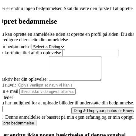
er er endnu ingen bedømmelser. Skal du være den første til at oprette 
Opret bedømmelse
u kan oprette en anmeldelse uden at oprette en profil på siden. Du ska
t redigere eller slette din anmeldelse.
Din bedømmelse
n kortfattet titel af din oplevelse
eskriv her din oplevelse:
it navn:
in e-mail
illeder
u har mulighed for at uploade billeder til understøtte din bedømmelse.
Drag & Drop your photos or
Browse
Denne anmeldelse er baseret på min egen erfaring og er min oprigti
Opret bedømmelse
r er endnu ikke nogen beskrivelse af denne synshal.