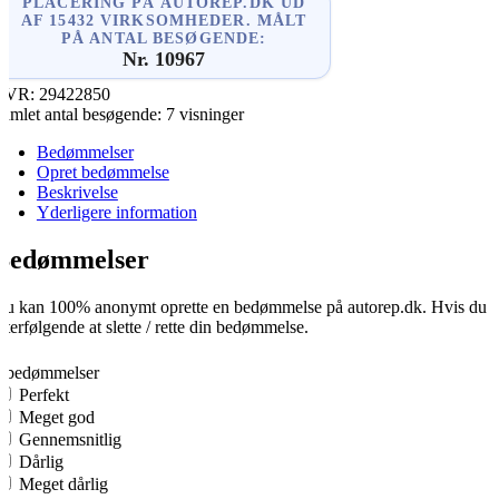
PLACERING PÅ AUTOREP.DK UD
AF 15432 VIRKSOMHEDER. MÅLT
PÅ ANTAL BESØGENDE:
Nr. 10967
CVR:
29422850
amlet antal besøgende:
7 visninger
Bedømmelser
Opret bedømmelse
Beskrivelse
Yderligere information
Bedømmelser
u kan 100% anonymt oprette en bedømmelse på autorep.dk. Hvis du opre
fterfølgende at slette / rette din bedømmelse.
0
0 bedømmelser
Perfekt
Meget god
Gennemsnitlig
Dårlig
Meget dårlig