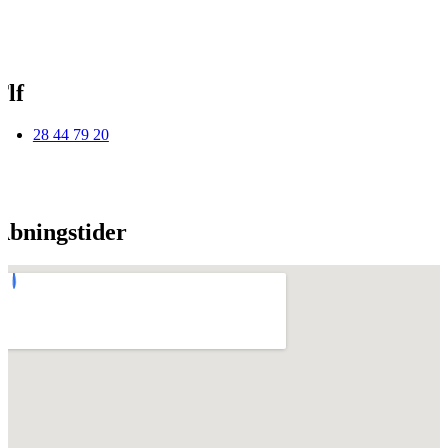
Tlf
28 44 79 20
Åbningstider