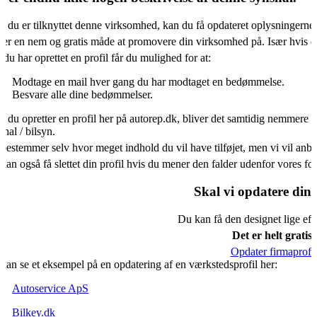
s du er tilknyttet denne virksomhed, kan du få opdateret oplysningerne
 er en nem og gratis måde at promovere din virksomhed på. Især hvis d
 du har oprettet en profil får du mulighed for at:
Modtage en mail hver gang du har modtaget en bedømmelse.
Besvare alle dine bedømmelser.
s du opretter en profil her på autorep.dk, bliver det samtidig nemmere f
shal / bilsyn.
bestemmer selv hvor meget indhold du vil have tilføjet, men vi vil an
kan også få slettet din profil hvis du mener den falder udenfor vores f
Skal vi opdatere din 
Du kan få den designet lige eft
Det er helt gratis.
Opdater firmaprofil
kan se et eksempel på en opdatering af en værkstedsprofil her:
Autoservice ApS
Bilkey.dk