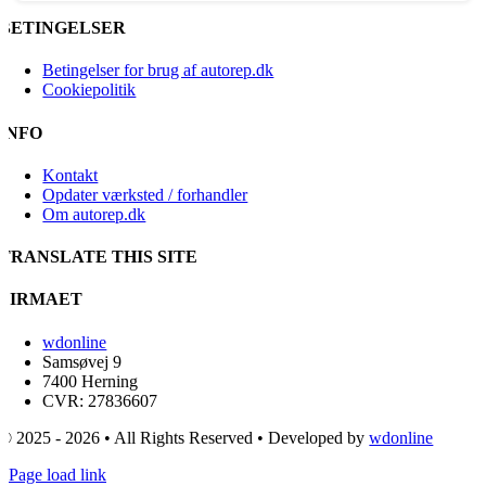
BETINGELSER
Betingelser for brug af autorep.dk
Cookiepolitik
INFO
Kontakt
Opdater værksted / forhandler
Om autorep.dk
TRANSLATE THIS SITE
FIRMAET
wdonline
Samsøvej 9
7400 Herning
CVR: 27836607
© 2025 - 2026 • All Rights Reserved • Developed by
wdonline
Page load link