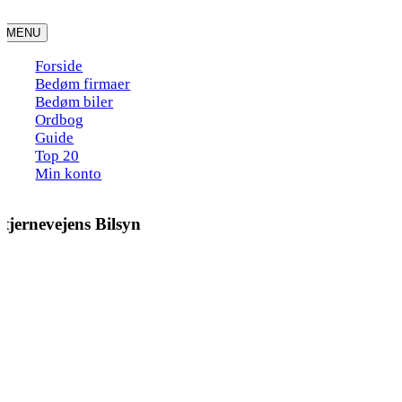
Skip
to
MENU
content
Forside
Bedøm firmaer
Bedøm biler
Ordbog
Guide
Top 20
Min konto
Stjernevejens Bilsyn