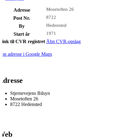
Mosetoften 26
Adresse
8722
Post Nr.
Hedensted
By
1971
Start år
Link til CVR registret
Åbn CVR-opslag
bn adresse i Google Maps
Adresse
Stjernevejens Bilsyn
Mosetoften 26
8722 Hedensted
Web