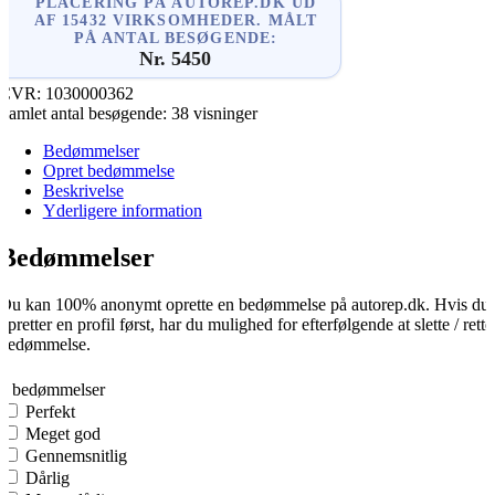
PLACERING PÅ AUTOREP.DK UD
AF 15432 VIRKSOMHEDER. MÅLT
PÅ ANTAL BESØGENDE:
Nr. 5450
CVR:
1030000362
Samlet antal besøgende:
38 visninger
Bedømmelser
Opret bedømmelse
Beskrivelse
Yderligere information
Bedømmelser
Du kan 100% anonymt oprette en bedømmelse på autorep.dk. Hvis du
opretter en profil først, har du mulighed for efterfølgende at slette / rette
bedømmelse.
0
0 bedømmelser
Perfekt
Meget god
Gennemsnitlig
Dårlig