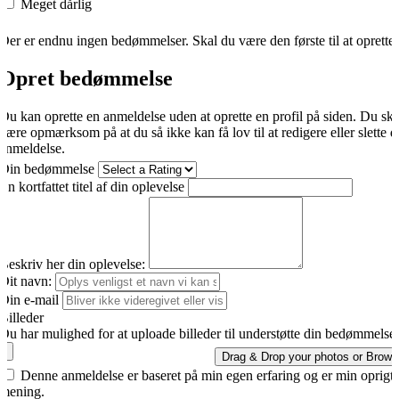
Meget dårlig
Der er endnu ingen bedømmelser. Skal du være den første til at oprette
Opret bedømmelse
Du kan oprette en anmeldelse uden at oprette en profil på siden. Du sk
være opmærksom på at du så ikke kan få lov til at redigere eller slette d
anmeldelse.
Din bedømmelse
En kortfattet titel af din oplevelse
Beskriv her din oplevelse:
Dit navn:
Din e-mail
Billeder
Du har mulighed for at uploade billeder til understøtte din bedømmelse.
Drag & Drop your photos or
Brows
Denne anmeldelse er baseret på min egen erfaring og er min oprigti
mening.