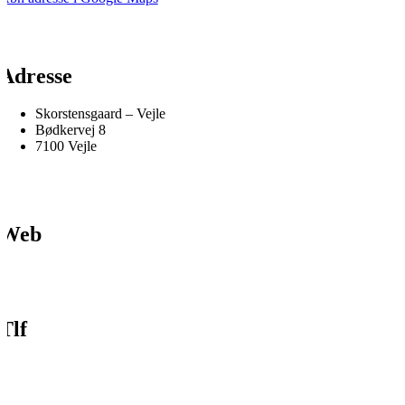
Adresse
Skorstensgaard – Vejle
Bødkervej 8
7100 Vejle
Web
Tlf