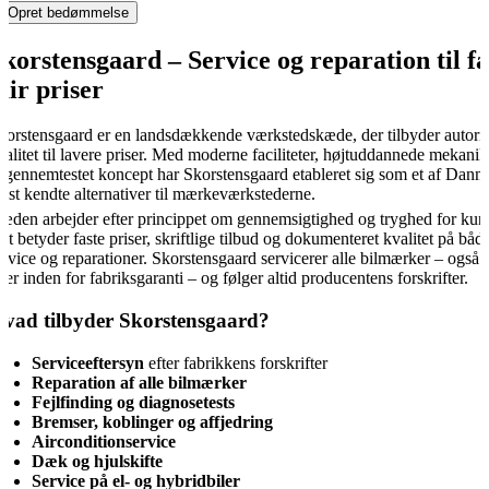
Opret bedømmelse
korstensgaard – Service og reparation til fa
air priser
korstensgaard er en landsdækkende værkstedskæde, der tilbyder autoris
valitet til lavere priser. Med moderne faciliteter, højtuddannede mekani
t gennemtestet koncept har Skorstensgaard etableret sig som et af Danm
est kendte alternativer til mærkeværkstederne.
æden arbejder efter princippet om gennemsigtighed og tryghed for kun
et betyder faste priser, skriftlige tilbud og dokumenteret kvalitet på båd
ervice og reparationer. Skorstensgaard servicerer alle bilmærker – også 
iler inden for fabriksgaranti – og følger altid producentens forskrifter.
vad tilbyder Skorstensgaard?
Serviceeftersyn
efter fabrikkens forskrifter
Reparation af alle bilmærker
Fejlfinding og diagnosetests
Bremser, koblinger og affjedring
Airconditionservice
Dæk og hjulskifte
Service på el- og hybridbiler