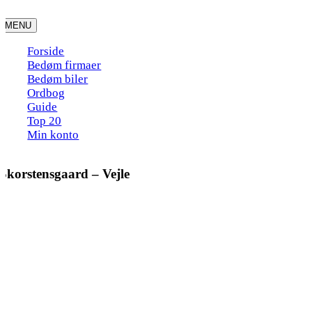
Skip
to
MENU
content
Forside
Bedøm firmaer
Bedøm biler
Ordbog
Guide
Top 20
Min konto
Skorstensgaard – Vejle