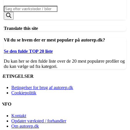
Products
search
Translate this site
Vil du se hvem der er mest populær på autorep.dk?
Se den fulde TOP 20 liste
Du kan her se den fulde liste over de 20 mest populære profiler og
du kan vælge ud fra kategori.
BETINGELSER
Betingelser for brug af autorep.dk
Cookiepolitik
INFO
Kontakt
Opdater værksted / forhandler
Om autorep.dk