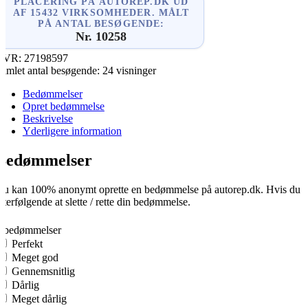
PLACERING PÅ AUTOREP.DK UD
AF 15432 VIRKSOMHEDER. MÅLT
PÅ ANTAL BESØGENDE:
Nr. 10258
CVR:
27198597
amlet antal besøgende:
24 visninger
Bedømmelser
Opret bedømmelse
Beskrivelse
Yderligere information
Bedømmelser
u kan 100% anonymt oprette en bedømmelse på autorep.dk. Hvis du opre
fterfølgende at slette / rette din bedømmelse.
0
0 bedømmelser
Perfekt
Meget god
Gennemsnitlig
Dårlig
Meget dårlig