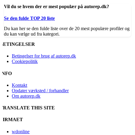
Vil du se hvem der er mest populær på autorep.dk?
Se den fulde TOP 20 liste
Du kan her se den fulde liste over de 20 mest populære profiler og
du kan vælge ud fra kategori.
BETINGELSER
Betingelser for brug af autorep.dk
Cookiepolitik
INFO
Kontakt
Opdater værksted / forhandler
Om autorep.dk
TRANSLATE THIS SITE
FIRMAET
wdonline