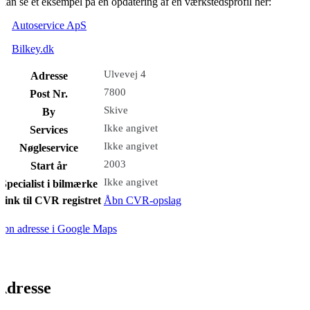
kan se et eksempel på en opdatering af en værkstedsprofil her:
Autoservice ApS
Bilkey.dk
Ulvevej 4
Adresse
7800
Post Nr.
Skive
By
Ikke angivet
Services
Ikke angivet
Nøgleservice
2003
Start år
Ikke angivet
Specialist i bilmærke
Link til CVR registret
Åbn CVR-opslag
bn adresse i Google Maps
Adresse