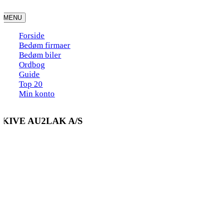
Skip
to
MENU
content
Forside
Bedøm firmaer
Bedøm biler
Ordbog
Guide
Top 20
Min konto
SKIVE AU2LAK A/S