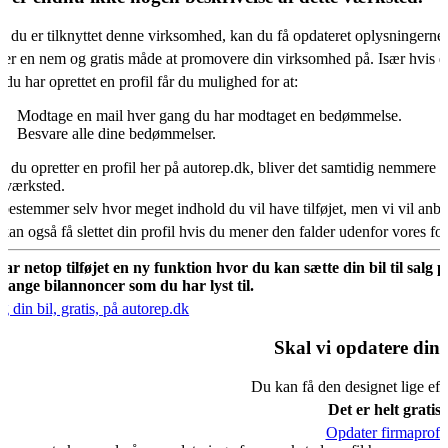
s du er tilknyttet denne virksomhed, kan du få opdateret oplysningerne
 er en nem og gratis måde at promovere din virksomhed på. Især hvis d
 du har oprettet en profil får du mulighed for at:
Modtage en mail hver gang du har modtaget en bedømmelse.
Besvare alle dine bedømmelser.
s du opretter en profil her på autorep.dk, bliver det samtidig nemmere fo
oværksted.
bestemmer selv hvor meget indhold du vil have tilføjet, men vi vil an
kan også få slettet din profil hvis du mener den falder udenfor vores f
har netop tilføjet en ny funktion hvor du kan sætte din bil til salg 
mange bilannoncer som du har lyst til.
g din bil, gratis, på autorep.dk
Skal vi opdatere din 
Du kan få den designet lige eft
Det er helt gratis.
Opdater firmaprofil