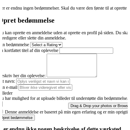
er er endnu ingen bedømmelser. Skal du være den første til at oprette 
Opret bedømmelse
u kan oprette en anmeldelse uden at oprette en profil på siden. Du ska
t redigere eller slette din anmeldelse.
Din bedømmelse
n kortfattet titel af din oplevelse
eskriv her din oplevelse:
it navn:
in e-mail
illeder
u har mulighed for at uploade billeder til understøtte din bedømmelse.
Drag & Drop your photos or
Browse
Denne anmeldelse er baseret på min egen erfaring og er min oprigti
Opret bedømmelse
r er endnu ikke nogen beskrivelse af dette værksted.