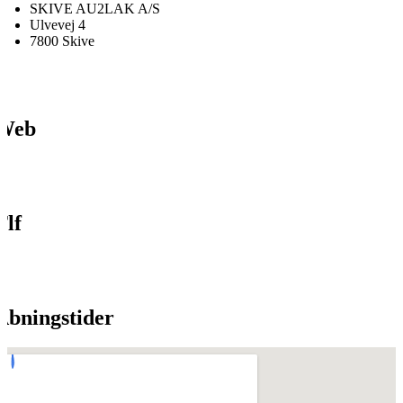
SKIVE AU2LAK A/S
Ulvevej 4
7800 Skive
Web
Tlf
Åbningstider