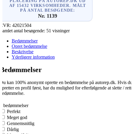
PLACERING PÅ AUTOREP.DK UD
AF 15432 VIRKSOMHEDER. MÅLT
PÅ ANTAL BESØGENDE:
Nr. 1139
CVR:
42021504
Samlet antal besøgende:
51 visninger
Bedømmelser
Opret bedømmelse
Beskrivelse
Yderligere information
Bedømmelser
Du kan 100% anonymt oprette en bedømmelse på autorep.dk. Hvis du
opretter en profil først, har du mulighed for efterfølgende at slette / rette
bedømmelse.
0
0 bedømmelser
Perfekt
Meget god
Gennemsnitlig
Dårlig