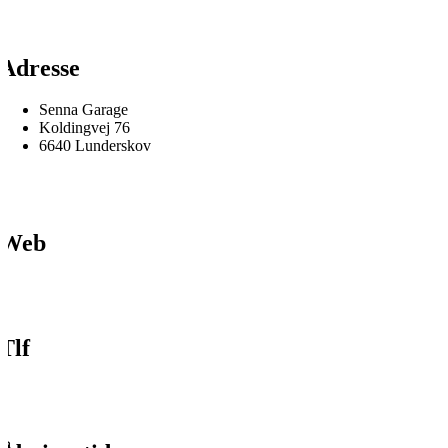
Adresse
Senna Garage
Koldingvej 76
6640 Lunderskov
Web
Tlf