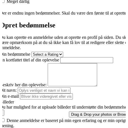
Meget dårlig
Der er endnu ingen bedømmelser. Skal du være den første til at oprette
Opret bedømmelse
Du kan oprette en anmeldelse uden at oprette en profil på siden. Du sk
være opmærksom på at du så ikke kan få lov til at redigere eller slette d
anmeldelse.
Din bedømmelse
En kortfattet titel af din oplevelse
Beskriv her din oplevelse:
Dit navn:
Din e-mail
Billeder
Du har mulighed for at uploade billeder til understøtte din bedømmelse.
Drag & Drop your photos or
Brows
Denne anmeldelse er baseret på min egen erfaring og er min oprigti
mening.