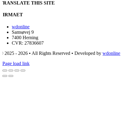
TRANSLATE THIS SITE
FIRMAET
wdonline
Samsøvej 9
7400 Herning
CVR: 27836607
© 2025 - 2026 • All Rights Reserved • Developed by
wdonline
Page load link
Go
to
Top