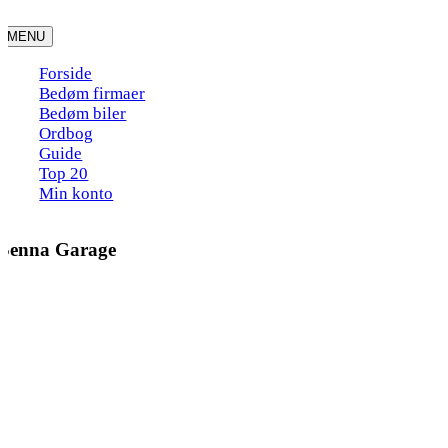
Skip
to
MENU
content
Forside
Bedøm firmaer
Bedøm biler
Ordbog
Guide
Top 20
Min konto
Senna Garage