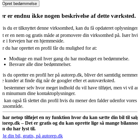
Opret bedømmelse
er er endnu ikke nogen beskrivelse af dette værksted.
vis du er tilknyttet denne virksomhed, kan du få opdateret oplysningern
et er en nem og gratis måde at promovere din virksomhed på. Især hvis
kke i forvejen har en hjemmeside.
år du har oprettet en profil får du mulighed for at:
Modtage en mail hver gang du har modtaget en bedømmelse.
Besvare alle dine bedømmelser.
vis du opretter en profil her på autorep.dk, bliver det samtidig nemmere
ye kunder at finde dig når de googler efter et autoværksted.
u bestemmer selv hvor meget indhold du vil have tilføjet, men vi vil an
om minumum dine kontaktoplysninger.
u kan også få slettet din profil hvis du mener den falder udenfor vores
okusområde.
i har netop tilføjet en ny funktion hvor du kan sætte din bil til salg
utorep.dk – Det er gratis og du kan oprette lige så mange bilannon
om du har lyst til.
ælg din bil, gratis, på autorep.dk