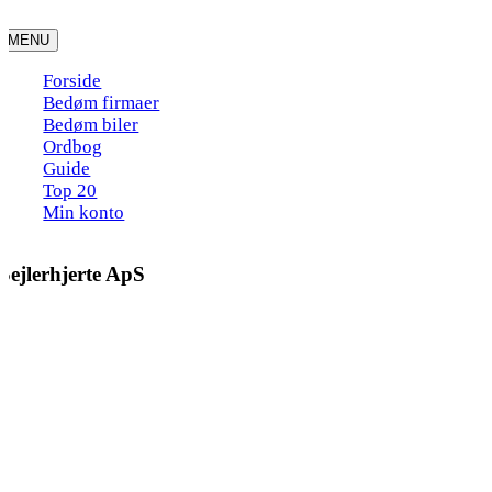
Skip
to
MENU
content
Forside
Bedøm firmaer
Bedøm biler
Ordbog
Guide
Top 20
Min konto
Sejlerhjerte ApS