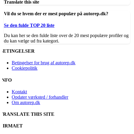
Translate this site
Vil du se hvem der er mest populær på autorep.dk?
Se den fulde TOP 20 liste
Du kan her se den fulde liste over de 20 mest populære profiler og
du kan vælge ud fra kategori.
BETINGELSER
Betingelser for brug af autorep.dk
Cookiepolitik
INFO
Kontakt
Opdater værksted / forhandler
Om autorep.dk
TRANSLATE THIS SITE
FIRMAET