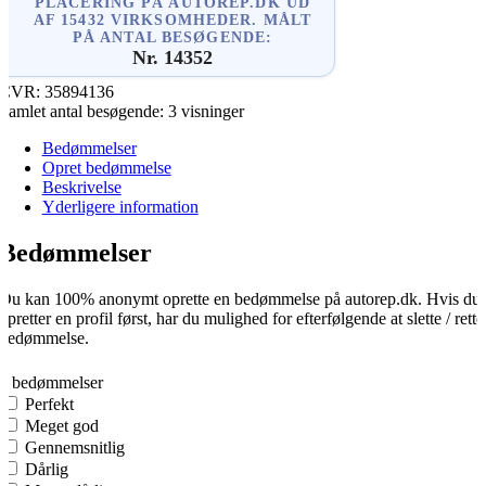
PLACERING PÅ AUTOREP.DK UD
AF 15432 VIRKSOMHEDER. MÅLT
PÅ ANTAL BESØGENDE:
Nr. 14352
CVR:
35894136
Samlet antal besøgende:
3 visninger
Bedømmelser
Opret bedømmelse
Beskrivelse
Yderligere information
Bedømmelser
Du kan 100% anonymt oprette en bedømmelse på autorep.dk. Hvis du
opretter en profil først, har du mulighed for efterfølgende at slette / rette
bedømmelse.
0
0 bedømmelser
Perfekt
Meget god
Gennemsnitlig
Dårlig