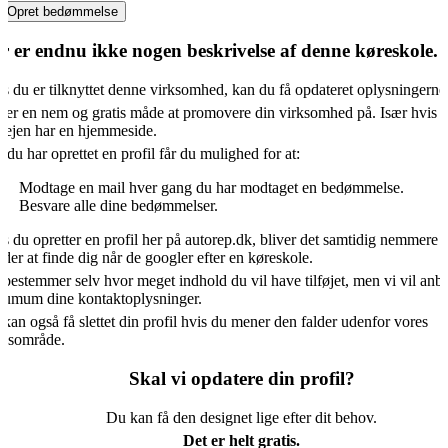
Opret bedømmelse
r er endnu ikke nogen beskrivelse af denne køreskole.
s du er tilknyttet denne virksomhed, kan du få opdateret oplysningerne
 er en nem og gratis måde at promovere din virksomhed på. Især hvis d
vejen har en hjemmeside.
 du har oprettet en profil får du mulighed for at:
Modtage en mail hver gang du har modtaget en bedømmelse.
Besvare alle dine bedømmelser.
s du opretter en profil her på autorep.dk, bliver det samtidig nemmere 
der at finde dig når de googler efter en køreskole.
bestemmer selv hvor meget indhold du vil have tilføjet, men vi vil anb
umum dine kontaktoplysninger.
kan også få slettet din profil hvis du mener den falder udenfor vores
kusområde.
Skal vi opdatere din profil?
Du kan få den designet lige efter dit behov.
Det er helt gratis.