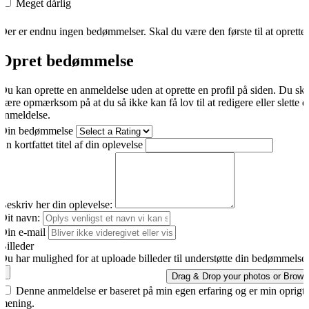
Meget dårlig
Der er endnu ingen bedømmelser. Skal du være den første til at oprette
Opret bedømmelse
Du kan oprette en anmeldelse uden at oprette en profil på siden. Du sk
være opmærksom på at du så ikke kan få lov til at redigere eller slette d
anmeldelse.
Din bedømmelse
En kortfattet titel af din oplevelse
Beskriv her din oplevelse:
Dit navn:
Din e-mail
Billeder
Du har mulighed for at uploade billeder til understøtte din bedømmelse.
Drag & Drop your photos or
Brows
Denne anmeldelse er baseret på min egen erfaring og er min oprigti
mening.