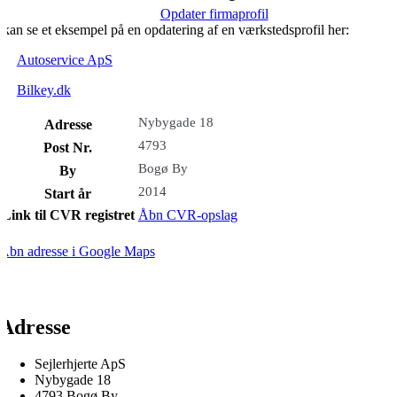
Opdater firmaprofil
kan se et eksempel på en opdatering af en værkstedsprofil her:
Autoservice ApS
Bilkey.dk
Nybygade 18
Adresse
4793
Post Nr.
Bogø By
By
2014
Start år
Link til CVR registret
Åbn CVR-opslag
Åbn adresse i Google Maps
Adresse
Sejlerhjerte ApS
Nybygade 18
4793 Bogø By