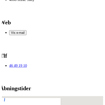
Web
Vis e-mail
Tlf
46 49 19 10
Åbningstider