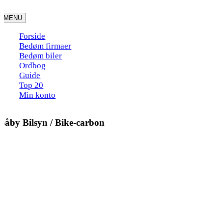
Skip
to
MENU
content
Forside
Bedøm firmaer
Bedøm biler
Ordbog
Guide
Top 20
Min konto
Såby Bilsyn / Bike-carbon