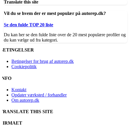
Translate this site
Vil du se hvem der er mest populær på autorep.dk?
Se den fulde TOP 20 liste
Du kan her se den fulde liste over de 20 mest populære profiler og
du kan vælge ud fra kategori.
BETINGELSER
Betingelser for brug af autorep.dk
Cookiepolitik
INFO
Kontakt
Opdater værksted / forhandler
Om autorep.dk
TRANSLATE THIS SITE
FIRMAET