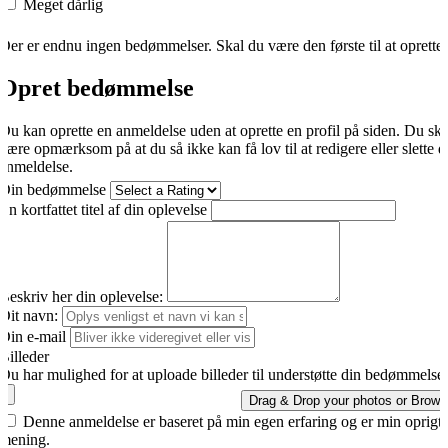
Meget dårlig
Der er endnu ingen bedømmelser. Skal du være den første til at oprette
Opret bedømmelse
Du kan oprette en anmeldelse uden at oprette en profil på siden. Du sk
være opmærksom på at du så ikke kan få lov til at redigere eller slette d
anmeldelse.
Din bedømmelse
En kortfattet titel af din oplevelse
Beskriv her din oplevelse:
Dit navn:
Din e-mail
Billeder
Du har mulighed for at uploade billeder til understøtte din bedømmelse.
Drag & Drop your photos or
Brows
Denne anmeldelse er baseret på min egen erfaring og er min oprigti
mening.