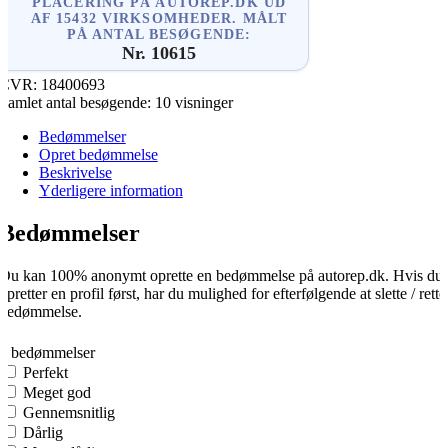
PLACERING PÅ AUTOREP.DK UD
AF 15432 VIRKSOMHEDER. MÅLT
PÅ ANTAL BESØGENDE:
Nr. 10615
CVR:
18400693
Samlet antal besøgende:
10 visninger
Bedømmelser
Opret bedømmelse
Beskrivelse
Yderligere information
Bedømmelser
Du kan 100% anonymt oprette en bedømmelse på autorep.dk. Hvis du
opretter en profil først, har du mulighed for efterfølgende at slette / rette
bedømmelse.
0
0 bedømmelser
Perfekt
Meget god
Gennemsnitlig
Dårlig