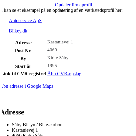
Opdater firmaprofil
u kan se et eksempel på en opdatering af en værkstedsprofil her:
Autoservice ApS
Bilkey.dk
Kastanievej 1
Adresse
4060
Post Nr.
Kirke Såby
By
1995
Start år
Link til CVR registret
Åbn CVR-opslag
Åbn adresse i Google Maps
Adresse
Såby Bilsyn / Bike-carbon
Kastanievej 1
4060 Kirke Såby