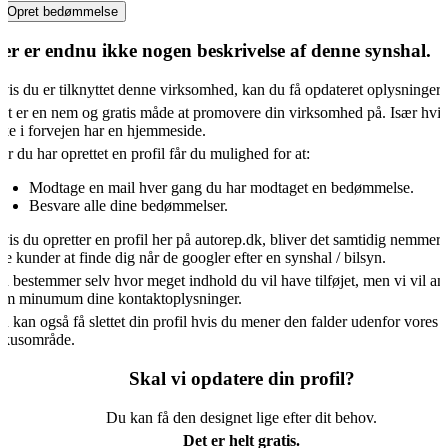
Opret bedømmelse
er er endnu ikke nogen beskrivelse af denne synshal.
vis du er tilknyttet denne virksomhed, kan du få opdateret oplysningern
et er en nem og gratis måde at promovere din virksomhed på. Især hvis
kke i forvejen har en hjemmeside.
år du har oprettet en profil får du mulighed for at:
Modtage en mail hver gang du har modtaget en bedømmelse.
Besvare alle dine bedømmelser.
vis du opretter en profil her på autorep.dk, bliver det samtidig nemmere
ye kunder at finde dig når de googler efter en synshal / bilsyn.
u bestemmer selv hvor meget indhold du vil have tilføjet, men vi vil an
om minumum dine kontaktoplysninger.
u kan også få slettet din profil hvis du mener den falder udenfor vores
okusområde.
Skal vi opdatere din profil?
Du kan få den designet lige efter dit behov.
Det er helt gratis.