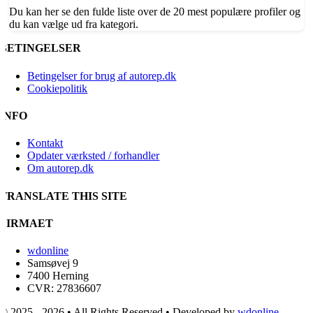
Du kan her se den fulde liste over de 20 mest populære profiler og
du kan vælge ud fra kategori.
BETINGELSER
Betingelser for brug af autorep.dk
Cookiepolitik
INFO
Kontakt
Opdater værksted / forhandler
Om autorep.dk
TRANSLATE THIS SITE
FIRMAET
wdonline
Samsøvej 9
7400 Herning
CVR: 27836607
© 2025 - 2026 • All Rights Reserved • Developed by
wdonline