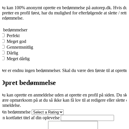
Du kan 100% anonymt oprette en bedømmelse på autorep.dk. Hvis du
opretter en profil først, har du mulighed for efterfølgende at slette / rette
bedømmelse.
0
0 bedømmelser
Perfekt
Meget god
Gennemsnitlig
Dårlig
Meget dårlig
Der er endnu ingen bedømmelser. Skal du være den første til at oprette
Opret bedømmelse
Du kan oprette en anmeldelse uden at oprette en profil på siden. Du sk
være opmærksom på at du så ikke kan få lov til at redigere eller slette d
anmeldelse.
Din bedømmelse
En kortfattet titel af din oplevelse