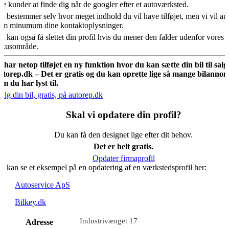
ye kunder at finde dig når de googler efter et autoværksted.
u bestemmer selv hvor meget indhold du vil have tilføjet, men vi vil an
om minumum dine kontaktoplysninger.
u kan også få slettet din profil hvis du mener den falder udenfor vores
okusområde.
i har netop tilføjet en ny funktion hvor du kan sætte din bil til salg
utorep.dk – Det er gratis og du kan oprette lige så mange bilannon
om du har lyst til.
ælg din bil, gratis, på autorep.dk
Skal vi opdatere din profil?
Du kan få den designet lige efter dit behov.
Det er helt gratis.
Opdater firmaprofil
u kan se et eksempel på en opdatering af en værkstedsprofil her:
Autoservice ApS
Bilkey.dk
Industrivænget 17
Adresse