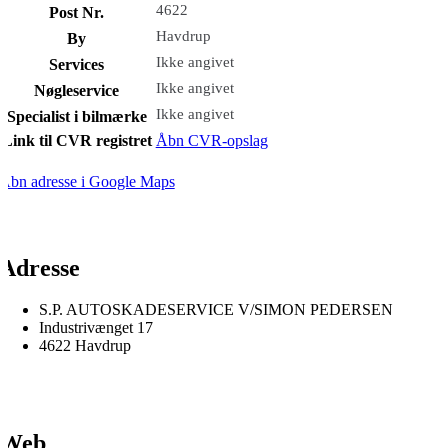
4622
Post Nr.
Havdrup
By
Ikke angivet
Services
Ikke angivet
Nøgleservice
Ikke angivet
Specialist i bilmærke
Link til CVR registret
Åbn CVR-opslag
Åbn adresse i Google Maps
Adresse
S.P. AUTOSKADESERVICE V/SIMON PEDERSEN
Industrivænget 17
4622 Havdrup
Web