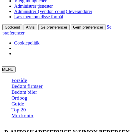
Vælg muligheder
Administrer tjenester
Administrer {vendor_count} leverandører
Læs mere om disse formål
Se
Godkend
Afvis
Se præferencer
Gem præferencer
præferencer
Cookiepolitik
Skip
to
MENU
content
Forside
Bedøm firmaer
Bedøm biler
Ordbog
Guide
Top 20
Min konto