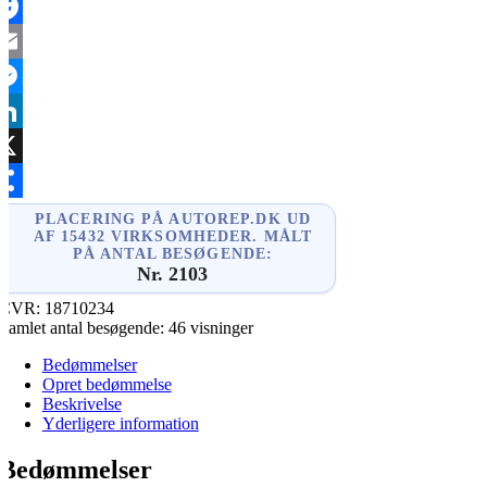
acebook
mail
essenger
inkedIn
X
hare
PLACERING PÅ AUTOREP.DK UD
AF 15432 VIRKSOMHEDER. MÅLT
PÅ ANTAL BESØGENDE:
Nr. 2103
CVR:
18710234
Samlet antal besøgende:
46 visninger
Bedømmelser
Opret bedømmelse
Beskrivelse
Yderligere information
Bedømmelser