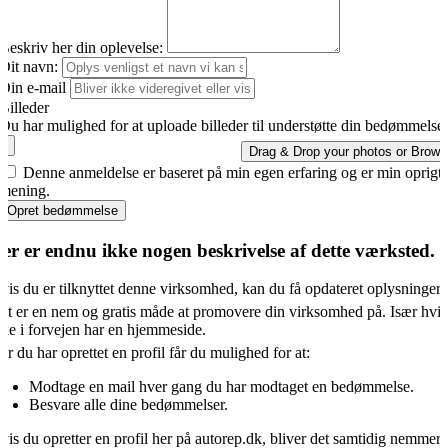
Beskriv her din oplevelse:
Dit navn:
Din e-mail
Billeder
Du har mulighed for at uploade billeder til understøtte din bedømmelse.
Drag & Drop your photos or
Brows
Denne anmeldelse er baseret på min egen erfaring og er min oprigti
mening.
Opret bedømmelse
er er endnu ikke nogen beskrivelse af dette værksted.
vis du er tilknyttet denne virksomhed, kan du få opdateret oplysningern
et er en nem og gratis måde at promovere din virksomhed på. Især hvis
kke i forvejen har en hjemmeside.
år du har oprettet en profil får du mulighed for at:
Modtage en mail hver gang du har modtaget en bedømmelse.
Besvare alle dine bedømmelser.
vis du opretter en profil her på autorep.dk, bliver det samtidig nemmere