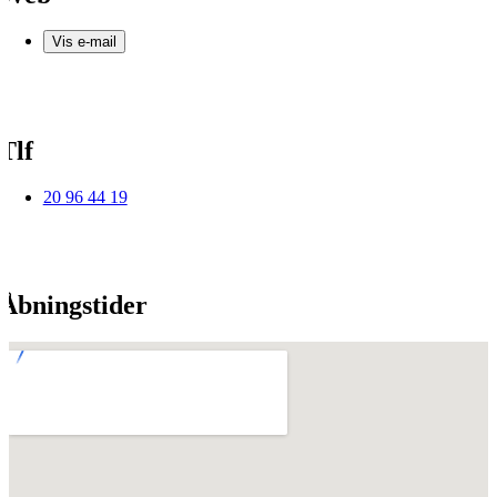
Vis e-mail
Tlf
20 96 44 19
Åbningstider