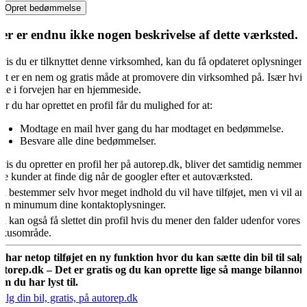
Opret bedømmelse
er er endnu ikke nogen beskrivelse af dette værksted.
vis du er tilknyttet denne virksomhed, kan du få opdateret oplysningern
et er en nem og gratis måde at promovere din virksomhed på. Især hvis
kke i forvejen har en hjemmeside.
år du har oprettet en profil får du mulighed for at:
Modtage en mail hver gang du har modtaget en bedømmelse.
Besvare alle dine bedømmelser.
vis du opretter en profil her på autorep.dk, bliver det samtidig nemmere
ye kunder at finde dig når de googler efter et autoværksted.
u bestemmer selv hvor meget indhold du vil have tilføjet, men vi vil an
om minumum dine kontaktoplysninger.
u kan også få slettet din profil hvis du mener den falder udenfor vores
okusområde.
i har netop tilføjet en ny funktion hvor du kan sætte din bil til salg
utorep.dk – Det er gratis og du kan oprette lige så mange bilannon
om du har lyst til.
ælg din bil, gratis, på autorep.dk