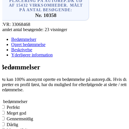
PLACERING PÅ AUTOREP.DK UD
AF 15432 VIRKSOMHEDER. MÅLT
PÅ ANTAL BESØGENDE:
Nr. 10358
CVR:
33068468
Samlet antal besøgende:
23 visninger
Bedømmelser
Opret bedømmelse
Beskrivelse
Yderligere information
Bedømmelser
Du kan 100% anonymt oprette en bedømmelse på autorep.dk. Hvis du
opretter en profil først, har du mulighed for efterfølgende at slette / rette
bedømmelse.
0
0 bedømmelser
Perfekt
Meget god
Gennemsnitlig
Dårlig