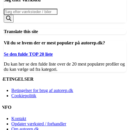
Products
search
Translate this site
Vil du se hvem der er mest populær på autorep.dk?
Se den fulde TOP 20 liste
Du kan her se den fulde liste over de 20 mest populære profiler og
du kan vælge ud fra kategori.
BETINGELSER
Betingelser for brug af autorep.dk
Cookiepolitik
INFO
Kontakt
Opdater værksted / forhandler
Om autorep.dk