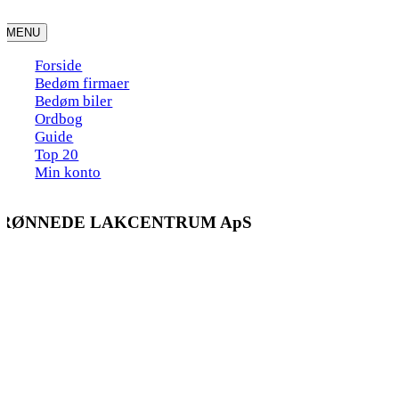
Skip
to
MENU
content
Forside
Bedøm firmaer
Bedøm biler
Ordbog
Guide
Top 20
Min konto
RØNNEDE LAKCENTRUM ApS