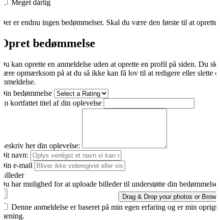
Meget dårlig
Der er endnu ingen bedømmelser. Skal du være den første til at oprette
Opret bedømmelse
Du kan oprette en anmeldelse uden at oprette en profil på siden. Du sk
være opmærksom på at du så ikke kan få lov til at redigere eller slette d
anmeldelse.
Din bedømmelse
En kortfattet titel af din oplevelse
Beskriv her din oplevelse:
Dit navn:
Din e-mail
Billeder
Du har mulighed for at uploade billeder til understøtte din bedømmelse.
Drag & Drop your photos or
Brows
Denne anmeldelse er baseret på min egen erfaring og er min oprigti
mening.