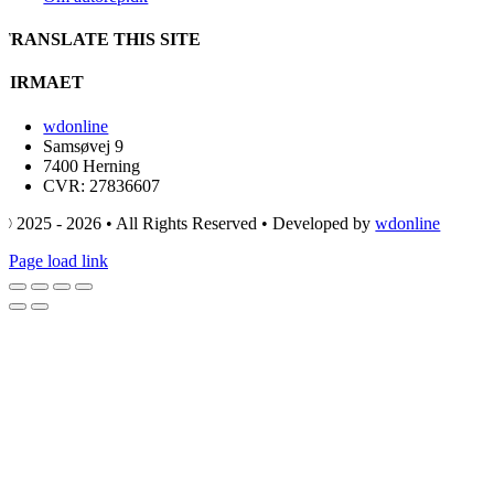
TRANSLATE THIS SITE
FIRMAET
wdonline
Samsøvej 9
7400 Herning
CVR: 27836607
© 2025 - 2026 • All Rights Reserved • Developed by
wdonline
Page load link
Go
to
Top