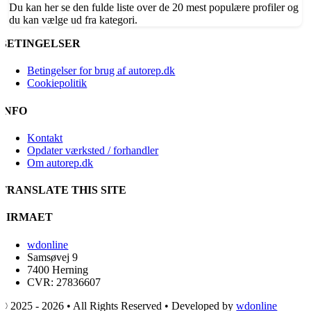
Du kan her se den fulde liste over de 20 mest populære profiler og
du kan vælge ud fra kategori.
BETINGELSER
Betingelser for brug af autorep.dk
Cookiepolitik
INFO
Kontakt
Opdater værksted / forhandler
Om autorep.dk
TRANSLATE THIS SITE
FIRMAET
wdonline
Samsøvej 9
7400 Herning
CVR: 27836607
© 2025 - 2026 • All Rights Reserved • Developed by
wdonline