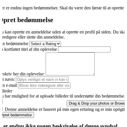
er er endnu ingen bedømmelser. Skal du være den første til at oprette 
Opret bedømmelse
u kan oprette en anmeldelse uden at oprette en profil på siden. Du ska
t redigere eller slette din anmeldelse.
Din bedømmelse
n kortfattet titel af din oplevelse
eskriv her din oplevelse:
it navn:
in e-mail
illeder
u har mulighed for at uploade billeder til understøtte din bedømmelse.
Drag & Drop your photos or
Browse
Denne anmeldelse er baseret på min egen erfaring og er min oprigti
Opret bedømmelse
r er endnu ikke nogen beskrivelse af denne synshal.