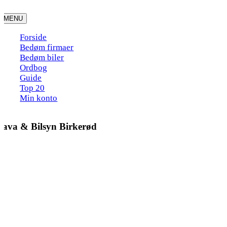
Skip
to
MENU
content
Forside
Bedøm firmaer
Bedøm biler
Ordbog
Guide
Top 20
Min konto
Pava & Bilsyn Birkerød