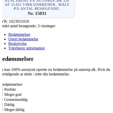
PLACERING PÅ AUTOREP.DK UD
AF 15432 VIRKSOMHEDER. MÅLT
PÅ ANTAL BESØGENDE:
Nr. 15031
CVR:
1023921010
amlet antal besøgende:
3 visninger
Bedømmelser
Opret bedømmelse
Beskrivelse
Yderligere information
Bedømmelser
u kan 100% anonymt oprette en bedømmelse på autorep.dk. Hvis du opre
fterfølgende at slette / rette din bedømmelse.
0
0 bedømmelser
Perfekt
Meget god
Gennemsnitlig
Dårlig
Meget dårlig