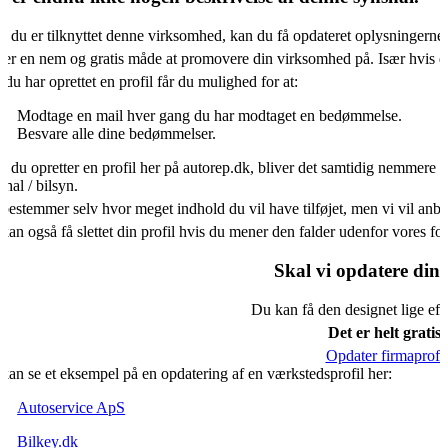
s du er tilknyttet denne virksomhed, kan du få opdateret oplysningerne
 er en nem og gratis måde at promovere din virksomhed på. Især hvis d
 du har oprettet en profil får du mulighed for at:
Modtage en mail hver gang du har modtaget en bedømmelse.
Besvare alle dine bedømmelser.
s du opretter en profil her på autorep.dk, bliver det samtidig nemmere f
shal / bilsyn.
bestemmer selv hvor meget indhold du vil have tilføjet, men vi vil an
kan også få slettet din profil hvis du mener den falder udenfor vores f
Skal vi opdatere din 
Du kan få den designet lige eft
Det er helt gratis.
Opdater firmaprofil
kan se et eksempel på en opdatering af en værkstedsprofil her:
Autoservice ApS
Bilkey.dk