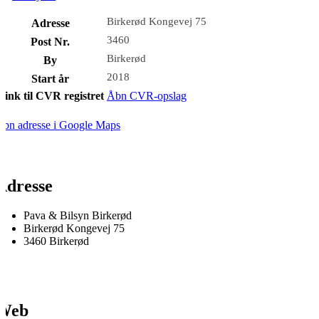
Birkerød Kongevej 75
Adresse
3460
Post Nr.
Birkerød
By
2018
Start år
Link til CVR registret
Åbn CVR-opslag
bn adresse i Google Maps
Adresse
Pava & Bilsyn Birkerød
Birkerød Kongevej 75
3460 Birkerød
Web