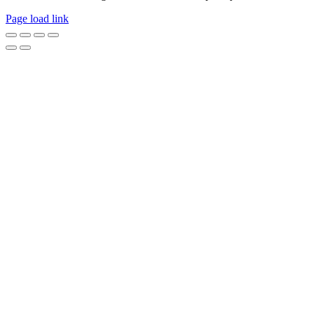
Page load link
Go
to
Top