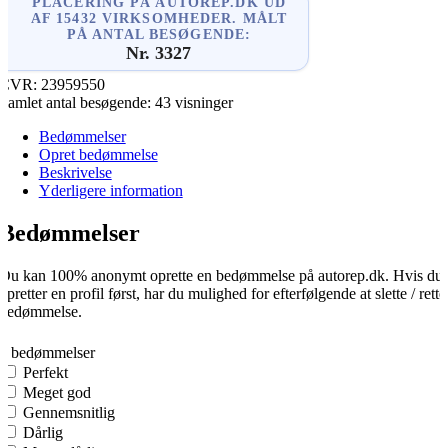
PLACERING PÅ AUTOREP.DK UD
AF 15432 VIRKSOMHEDER. MÅLT
PÅ ANTAL BESØGENDE:
Nr. 3327
CVR:
23959550
Samlet antal besøgende:
43 visninger
Bedømmelser
Opret bedømmelse
Beskrivelse
Yderligere information
Bedømmelser
Du kan 100% anonymt oprette en bedømmelse på autorep.dk. Hvis du
opretter en profil først, har du mulighed for efterfølgende at slette / rette
bedømmelse.
0
0 bedømmelser
Perfekt
Meget god
Gennemsnitlig
Dårlig