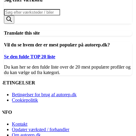
Products
search
Translate this site
Vil du se hvem der er mest populær på autorep.dk?
Se den fulde TOP 20 liste
Du kan her se den fulde liste over de 20 mest populære profiler og
du kan vælge ud fra kategori.
BETINGELSER
Betingelser for brug af autorep.dk
Cookiepolitik
INFO
Kontakt
Opdater værksted / forhandler
Om autorep.dk