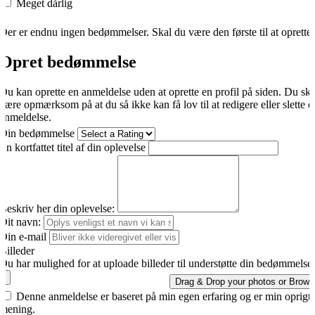
Meget dårlig
Der er endnu ingen bedømmelser. Skal du være den første til at oprette
Opret bedømmelse
Du kan oprette en anmeldelse uden at oprette en profil på siden. Du sk
være opmærksom på at du så ikke kan få lov til at redigere eller slette d
anmeldelse.
Din bedømmelse
En kortfattet titel af din oplevelse
Beskriv her din oplevelse:
Dit navn:
Din e-mail
Billeder
Du har mulighed for at uploade billeder til understøtte din bedømmelse.
Drag & Drop your photos or
Brows
Denne anmeldelse er baseret på min egen erfaring og er min oprigti
mening.