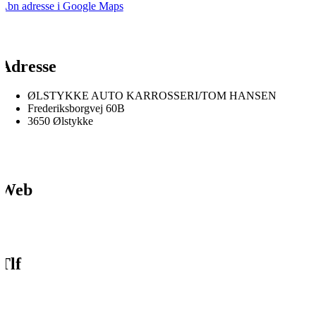
Åbn adresse i Google Maps
Adresse
ØLSTYKKE AUTO KARROSSERI/TOM HANSEN
Frederiksborgvej 60B
3650 Ølstykke
Web
Tlf