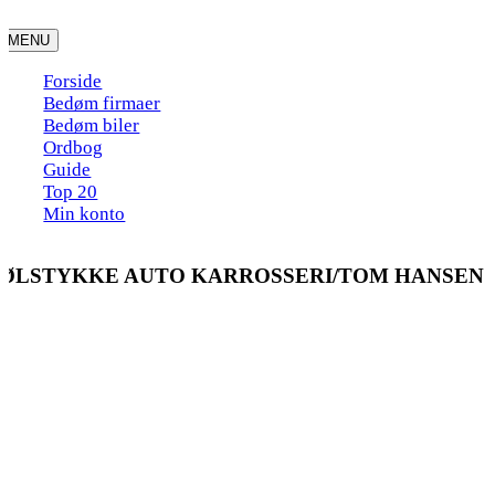
Skip
to
MENU
content
Forside
Bedøm firmaer
Bedøm biler
Ordbog
Guide
Top 20
Min konto
ØLSTYKKE AUTO KARROSSERI/TOM HANSEN