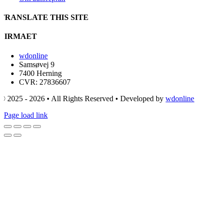
TRANSLATE THIS SITE
FIRMAET
wdonline
Samsøvej 9
7400 Herning
CVR: 27836607
© 2025 - 2026 • All Rights Reserved • Developed by
wdonline
Page load link
Go
to
Top