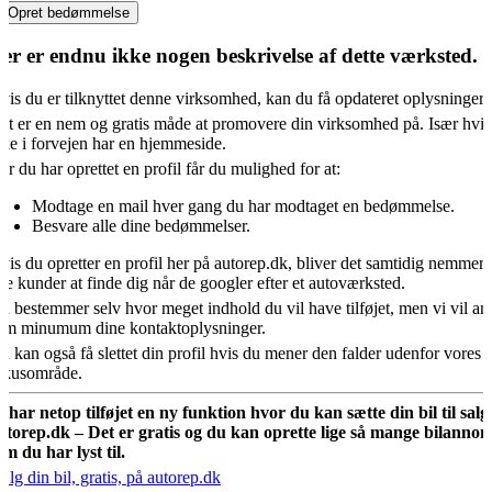
Opret bedømmelse
er er endnu ikke nogen beskrivelse af dette værksted.
vis du er tilknyttet denne virksomhed, kan du få opdateret oplysningern
et er en nem og gratis måde at promovere din virksomhed på. Især hvis
kke i forvejen har en hjemmeside.
år du har oprettet en profil får du mulighed for at:
Modtage en mail hver gang du har modtaget en bedømmelse.
Besvare alle dine bedømmelser.
vis du opretter en profil her på autorep.dk, bliver det samtidig nemmere
ye kunder at finde dig når de googler efter et autoværksted.
u bestemmer selv hvor meget indhold du vil have tilføjet, men vi vil an
om minumum dine kontaktoplysninger.
u kan også få slettet din profil hvis du mener den falder udenfor vores
okusområde.
i har netop tilføjet en ny funktion hvor du kan sætte din bil til salg
utorep.dk – Det er gratis og du kan oprette lige så mange bilannon
om du har lyst til.
ælg din bil, gratis, på autorep.dk