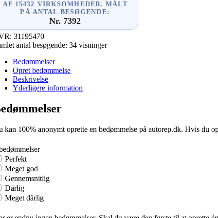
AF 15432 VIRKSOMHEDER. MÅLT
PÅ ANTAL BESØGENDE:
Nr. 7392
VR:
31195470
mlet antal besøgende:
34 visninger
Bedømmelser
Opret bedømmelse
Beskrivelse
Yderligere information
edømmelser
 kan 100% anonymt oprette en bedømmelse på autorep.dk. Hvis du oprette
 bedømmelser
Perfekt
Meget god
Gennemsnitlig
Dårlig
Meget dårlig
r er endnu ingen bedømmelser. Skal du være den første til at oprette é