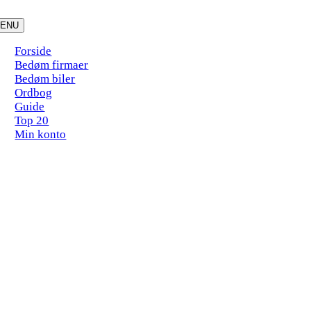
Skip
to
ENU
content
Forside
Bedøm firmaer
Bedøm biler
Ordbog
Guide
Top 20
Min konto