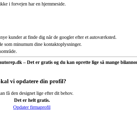
ikke i forvejen har en hjemmeside.
 nye kunder at finde dig når de googler efter et autoværksted.
fale som minumum dine kontaktoplysninger.
usområde.
å autorep.dk – Det er gratis og du kan oprette lige så mange bilannon
kal vi opdatere din profil?
n få den designet lige efter dit behov.
Det er helt gratis.
Opdater firmaprofil