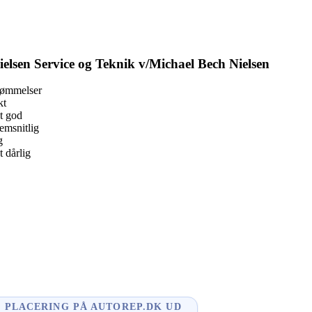
ielsen Service og Teknik v/Michael Bech Nielsen
dømmelser
kt
t god
msnitlig
g
 dårlig
book
l
enger
dIn
PLACERING PÅ AUTOREP.DK UD