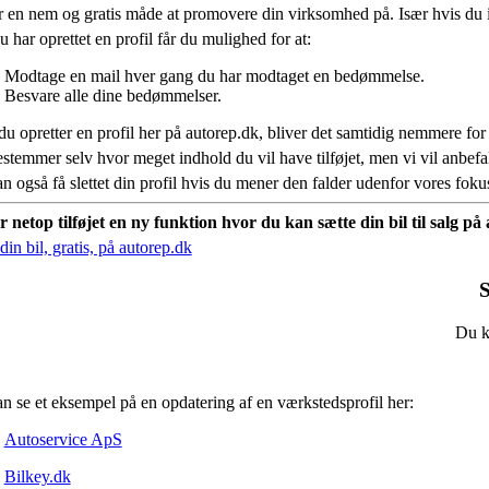
r en nem og gratis måde at promovere din virksomhed på. Især hvis du 
 har oprettet en profil får du mulighed for at:
Modtage en mail hver gang du har modtaget en bedømmelse.
Besvare alle dine bedømmelser.
du opretter en profil her på autorep.dk, bliver det samtidig nemmere for
stemmer selv hvor meget indhold du vil have tilføjet, men vi vil anbe
n også få slettet din profil hvis du mener den falder udenfor vores fok
r netop tilføjet en ny funktion hvor du kan sætte din bil til salg p
in bil, gratis, på autorep.dk
S
Du ka
n se et eksempel på en opdatering af en værkstedsprofil her:
Autoservice ApS
Bilkey.dk