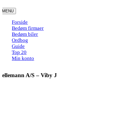
Skip
to
MENU
content
Forside
Bedøm firmaer
Bedøm biler
Ordbog
Guide
Top 20
Min konto
Nellemann A/S – Viby J