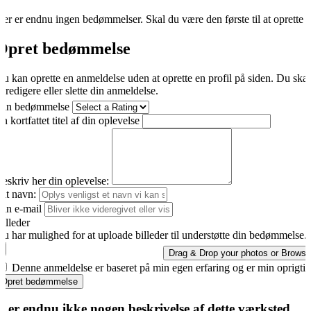
er er endnu ingen bedømmelser. Skal du være den første til at oprette 
Opret bedømmelse
u kan oprette en anmeldelse uden at oprette en profil på siden. Du ska
t redigere eller slette din anmeldelse.
Din bedømmelse
n kortfattet titel af din oplevelse
eskriv her din oplevelse:
it navn:
in e-mail
illeder
u har mulighed for at uploade billeder til understøtte din bedømmelse.
Drag & Drop your photos or
Browse
Denne anmeldelse er baseret på min egen erfaring og er min oprigti
Opret bedømmelse
r er endnu ikke nogen beskrivelse af dette værksted.