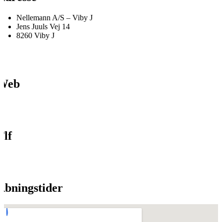
Nellemann A/S – Viby J
Jens Juuls Vej 14
8260 Viby J
Web
Tlf
Åbningstider