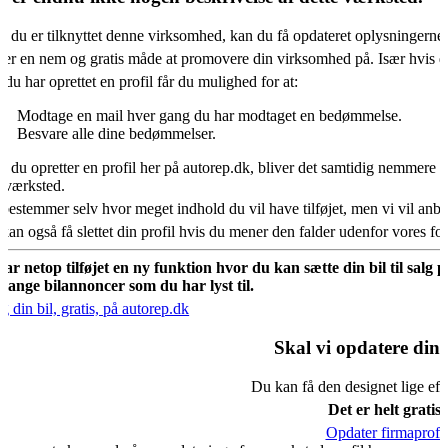
s du er tilknyttet denne virksomhed, kan du få opdateret oplysningerne
 er en nem og gratis måde at promovere din virksomhed på. Især hvis d
 du har oprettet en profil får du mulighed for at:
Modtage en mail hver gang du har modtaget en bedømmelse.
Besvare alle dine bedømmelser.
s du opretter en profil her på autorep.dk, bliver det samtidig nemmere fo
oværksted.
bestemmer selv hvor meget indhold du vil have tilføjet, men vi vil an
kan også få slettet din profil hvis du mener den falder udenfor vores f
har netop tilføjet en ny funktion hvor du kan sætte din bil til salg 
mange bilannoncer som du har lyst til.
g din bil, gratis, på autorep.dk
Skal vi opdatere din 
Du kan få den designet lige eft
Det er helt gratis.
Opdater firmaprofil