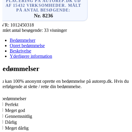
PLACERING PÅ AUTOREP.DK UD
AF 15432 VIRKSOMHEDER. MÅLT
PÅ ANTAL BESØGENDE:
Nr. 8236
CVR:
1012450318
amlet antal besøgende:
33 visninger
Bedømmelser
Opret bedømmelse
Beskrivelse
Yderligere information
Bedømmelser
u kan 100% anonymt oprette en bedømmelse på autorep.dk. Hvis du opre
fterfølgende at slette / rette din bedømmelse.
0
0 bedømmelser
Perfekt
Meget god
Gennemsnitlig
Dårlig
Meget dårlig