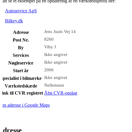
kan se et eksempel på en opdatering af en værkstedsprofil her:
Autoservice ApS
Bilkey.dk
Jens Juuls Vej 14
Adresse
8260
Post Nr.
Viby J
By
Ikke angivet
Services
Ikke angivet
Nøgleservice
2006
Start år
Ikke angivet
Specialist i bilmærke
Nellemann
Værkstedskæde
Link til CVR registret
Åbn CVR-opslag
bn adresse i Google Maps
Adresse