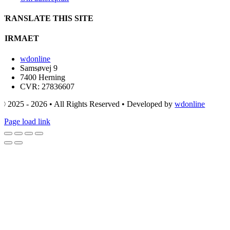
TRANSLATE THIS SITE
FIRMAET
wdonline
Samsøvej 9
7400 Herning
CVR: 27836607
© 2025 - 2026 • All Rights Reserved • Developed by
wdonline
Page load link
Go
to
Top