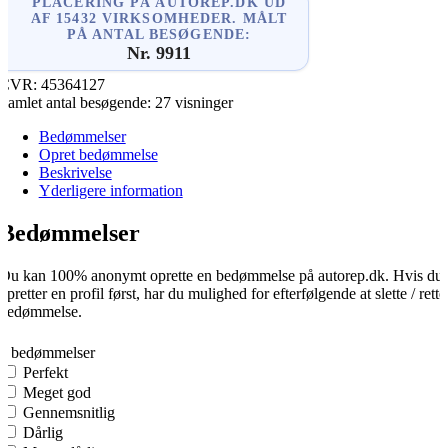
PLACERING PÅ AUTOREP.DK UD
AF 15432 VIRKSOMHEDER. MÅLT
PÅ ANTAL BESØGENDE:
Nr. 9911
CVR:
45364127
Samlet antal besøgende:
27 visninger
Bedømmelser
Opret bedømmelse
Beskrivelse
Yderligere information
Bedømmelser
Du kan 100% anonymt oprette en bedømmelse på autorep.dk. Hvis du
opretter en profil først, har du mulighed for efterfølgende at slette / rette
bedømmelse.
0
0 bedømmelser
Perfekt
Meget god
Gennemsnitlig
Dårlig