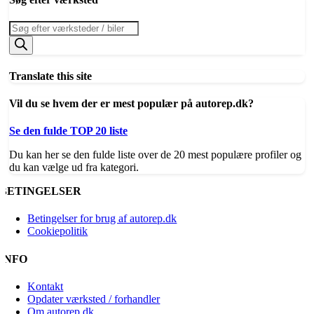
Products
search
Translate this site
Vil du se hvem der er mest populær på autorep.dk?
Se den fulde TOP 20 liste
Du kan her se den fulde liste over de 20 mest populære profiler og
du kan vælge ud fra kategori.
BETINGELSER
Betingelser for brug af autorep.dk
Cookiepolitik
INFO
Kontakt
Opdater værksted / forhandler
Om autorep.dk