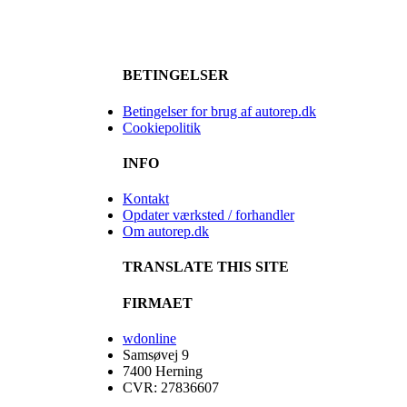
BETINGELSER
Betingelser for brug af autorep.dk
Cookiepolitik
INFO
Kontakt
Opdater værksted / forhandler
Om autorep.dk
TRANSLATE THIS SITE
FIRMAET
wdonline
Samsøvej 9
7400 Herning
CVR: 27836607