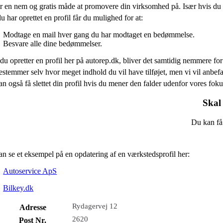
r en nem og gratis måde at promovere din virksomhed på. Især hvis du 
u har oprettet en profil får du mulighed for at:
Modtage en mail hver gang du har modtaget en bedømmelse.
Besvare alle dine bedømmelser.
du opretter en profil her på autorep.dk, bliver det samtidig nemmere for 
stemmer selv hvor meget indhold du vil have tilføjet, men vi vil anb
n også få slettet din profil hvis du mener den falder udenfor vores fo
Skal 
Du kan få 
n se et eksempel på en opdatering af en værkstedsprofil her:
Autoservice ApS
Bilkey.dk
Rydagervej 12
Adresse
2620
Post Nr.