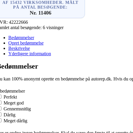
AF 15432 VIRKSOMHEDER. MÅLT
PÅ ANTAL BESØGENDE:
Nr. 11406
VR:
42222666
amlet antal besøgende:
6 visninger
Bedømmelser
Opret bedømmelse
Beskrivelse
Yderligere information
Bedømmelser
u kan 100% anonymt oprette en bedømmelse på autorep.dk. Hvis du oprette
 bedømmelser
Perfekt
Meget god
Gennemsnitlig
Dårlig
Meget dårlig
er er endnu ingen bedømmelser. Skal du være den første til at oprette é