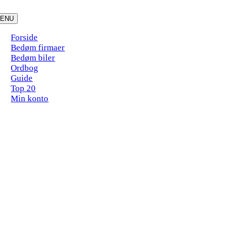
Skip
to
ENU
content
Forside
Bedøm firmaer
Bedøm biler
Ordbog
Guide
Top 20
Min konto