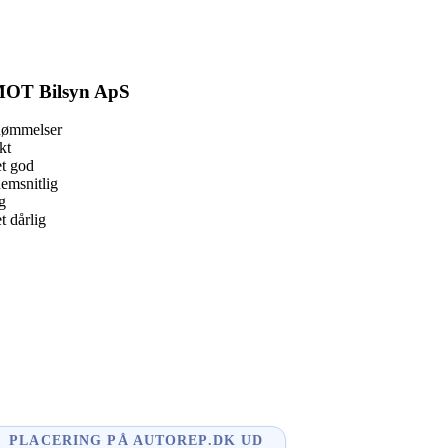
OT Bilsyn ApS
dømmelser
kt
t god
emsnitlig
g
 dårlig
book
l
enger
edIn
e
PLACERING PÅ AUTOREP.DK UD