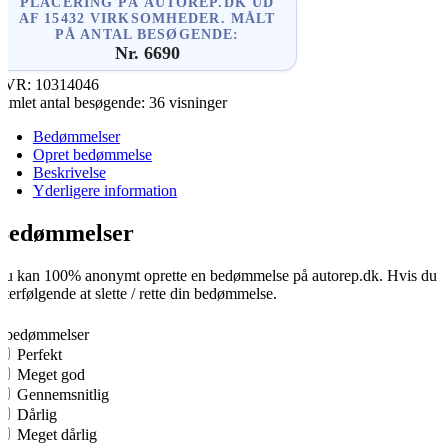
PLACERING PÅ AUTOREP.DK UD
AF 15432 VIRKSOMHEDER. MÅLT
PÅ ANTAL BESØGENDE:
Nr. 6690
CVR:
10314046
amlet antal besøgende:
36 visninger
Bedømmelser
Opret bedømmelse
Beskrivelse
Yderligere information
Bedømmelser
u kan 100% anonymt oprette en bedømmelse på autorep.dk. Hvis du opre
fterfølgende at slette / rette din bedømmelse.
0
0 bedømmelser
Perfekt
Meget god
Gennemsnitlig
Dårlig
Meget dårlig