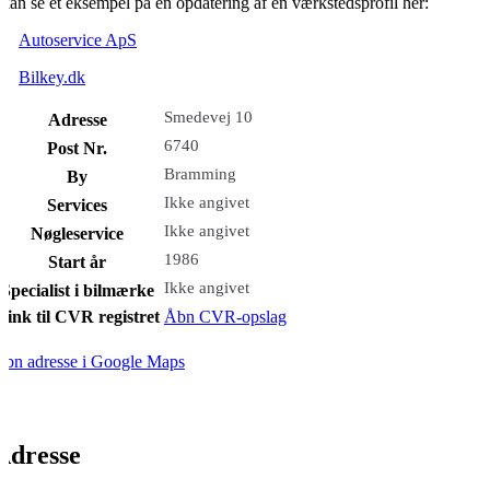
kan se et eksempel på en opdatering af en værkstedsprofil her:
Autoservice ApS
Bilkey.dk
Smedevej 10
Adresse
6740
Post Nr.
Bramming
By
Ikke angivet
Services
Ikke angivet
Nøgleservice
1986
Start år
Ikke angivet
Specialist i bilmærke
Link til CVR registret
Åbn CVR-opslag
bn adresse i Google Maps
Adresse