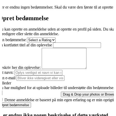
er er endnu ingen bedømmelser. Skal du være den første til at oprette 
Opret bedømmelse
u kan oprette en anmeldelse uden at oprette en profil på siden. Du ska
t redigere eller slette din anmeldelse.
Din bedømmelse
n kortfattet titel af din oplevelse
eskriv her din oplevelse:
it navn:
in e-mail
illeder
u har mulighed for at uploade billeder til understøtte din bedømmelse.
Drag & Drop your photos or
Browse
Denne anmeldelse er baseret på min egen erfaring og er min oprigti
Opret bedømmelse
r er endnu ikke nogen beskrivelse af dette værksted.