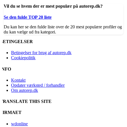
Vil du se hvem der er mest populær på autorep.dk?
Se den fulde TOP 20 liste
Du kan her se den fulde liste over de 20 mest populære profiler og
du kan vælge ud fra kategori.
BETINGELSER
Betingelser for brug af autorep.dk
Cookiepolitik
INFO
Kontakt
Opdater værksted / forhandler
Om autorep.dk
TRANSLATE THIS SITE
FIRMAET
wdonline