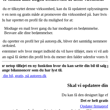
s du er tilknyttet denne virksomhed, kan du få opdateret oplysningerne
 er en nem og gratis måde at promovere din virksomhed på. Især hvis d
 du har oprettet en profil får du mulighed for at:
Modtage en mail hver gang du har modtaget en bedømmelse.
Besvare alle dine bedømmelser.
s du opretter en profil her på autorep.dk, bliver det samtidig nemmere fo
oværksted.
bestemmer selv hvor meget indhold du vil have tilføjet, men vi vil an
kan også få slettet din profil hvis du mener den falder udenfor vores f
har netop tilføjet en ny funktion hvor du kan sætte din bil til salg 
mange bilannoncer som du har lyst til.
g din bil, gratis, på autorep.dk
Skal vi opdatere din 
Du kan få den designet lige eft
Det er helt gratis.
Opdater firmaprofil