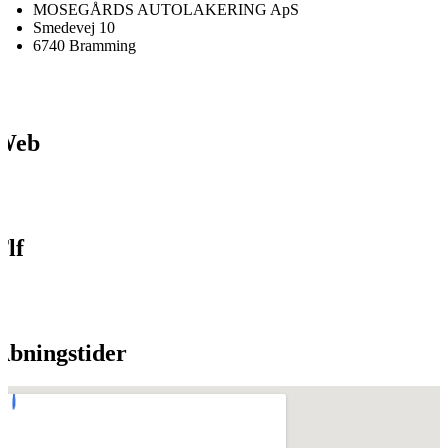
MOSEGÅRDS AUTOLAKERING ApS
Smedevej 10
6740 Bramming
Web
Tlf
Åbningstider