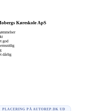
obergs Køreskole ApS
dømmelser
kt
t god
emsnitlig
g
 dårlig
book
l
enger
edIn
e
PLACERING PÅ AUTOREP.DK UD