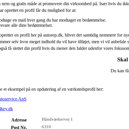
n nem og gratis måde at promovere din virksomhed på. Især hvis du ikk
r oprettet en profil får du mulighed for at:
dtage en mail hver gang du har modtaget en bedømmelse.
svare alle dine bedømmelser.
opretter en profil her på autorep.dk, bliver det samtidig nemmere for ny
mmer selv hvor meget indhold du vil have tilføjet, men vi vil anbefal
gså få slettet din profil hvis du mener den falder udenfor vores fokuso
Skal 
Du kan få 
e et eksempel på en opdatering af en værkstedsprofil her:
toservice ApS
lkey.dk
Håndværkervej 1
Adresse
6310
Post Nr.