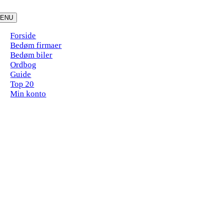
Skip
to
ENU
content
Forside
Bedøm firmaer
Bedøm biler
Ordbog
Guide
Top 20
Min konto