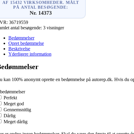
AF 15432 VIRKSOMHEDER. MÅLT
PÅ ANTAL BESØGENDE:
Nr. 14373
VR:
36719559
amlet antal besøgende:
3 visninger
Bedømmelser
Opret bedømmelse
Beskrivelse
Yderligere information
Bedømmelser
u kan 100% anonymt oprette en bedømmelse på autorep.dk. Hvis du oprette
 bedømmelser
Perfekt
Meget god
Gennemsnitlig
Dårlig
Meget dårlig
er er endnu ingen bedømmelser. Skal du være den første til at oprette é