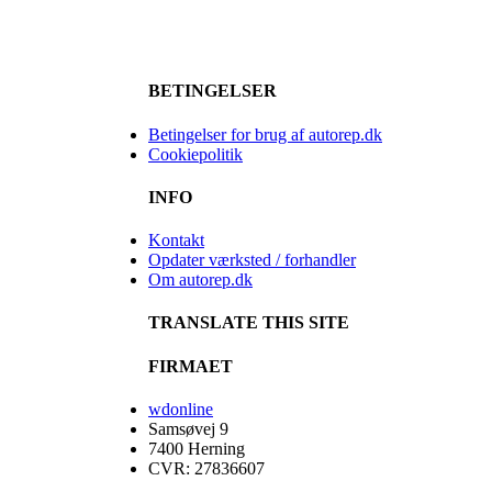
BETINGELSER
Betingelser for brug af autorep.dk
Cookiepolitik
INFO
Kontakt
Opdater værksted / forhandler
Om autorep.dk
TRANSLATE THIS SITE
FIRMAET
wdonline
Samsøvej 9
7400 Herning
CVR: 27836607