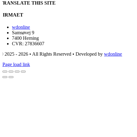
TRANSLATE THIS SITE
FIRMAET
wdonline
Samsøvej 9
7400 Herning
CVR: 27836607
© 2025 - 2026 • All Rights Reserved • Developed by
wdonline
Page load link
Go
to
Top