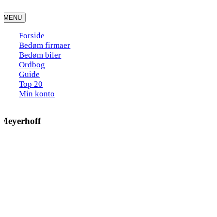
Skip
to
MENU
content
Forside
Bedøm firmaer
Bedøm biler
Ordbog
Guide
Top 20
Min konto
Meyerhoff