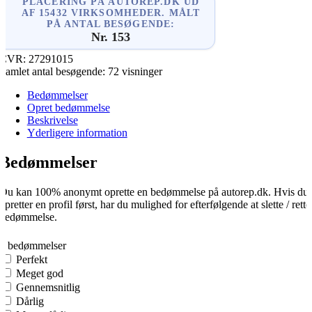
PLACERING PÅ AUTOREP.DK UD
AF 15432 VIRKSOMHEDER. MÅLT
PÅ ANTAL BESØGENDE:
Nr. 153
CVR:
27291015
Samlet antal besøgende:
72 visninger
Bedømmelser
Opret bedømmelse
Beskrivelse
Yderligere information
Bedømmelser
Du kan 100% anonymt oprette en bedømmelse på autorep.dk. Hvis du
opretter en profil først, har du mulighed for efterfølgende at slette / rette
bedømmelse.
0
0 bedømmelser
Perfekt
Meget god
Gennemsnitlig
Dårlig