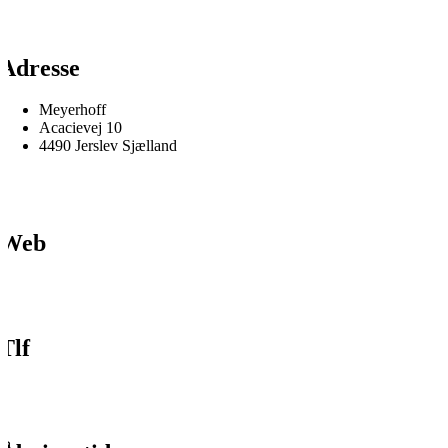
Adresse
Meyerhoff
Acacievej 10
4490 Jerslev Sjælland
Web
Tlf