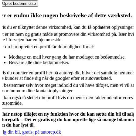
Opret bedømmelse
er er endnu ikke nogen beskrivelse af dette værksted.
vis du er tilknyttet denne virksomhed, kan du få opdateret oplysningern
et er en nem og gratis måde at promovere din virksomhed på. Især hvis
kke i forvejen har en hjemmeside.
år du har oprettet en profil får du mulighed for at:
Modtage en mail hver gang du har modtaget en bedømmelse.
Besvare alle dine bedømmelser.
vis du opretter en profil her på autorep.dk, bliver det samtidig nemmere
ye kunder at finde dig når de googler efter et autoværksted.
u bestemmer selv hvor meget indhold du vil have tilføjet, men vi vil an
om minumum dine kontaktoplysninger.
u kan også få slettet din profil hvis du mener den falder udenfor vores
okusområde.
i har netop tilføjet en ny funktion hvor du kan sætte din bil til salg
utorep.dk – Det er gratis og du kan oprette lige så mange bilannon
om du har lyst til.
ælg din bil, gratis, på autorep.dk