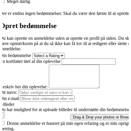
Meget dårlig
Der er endnu ingen bedømmelser. Skal du være den første til at oprette
Opret bedømmelse
Du kan oprette en anmeldelse uden at oprette en profil på siden. Du sk
være opmærksom på at du så ikke kan få lov til at redigere eller slette d
anmeldelse.
Din bedømmelse
En kortfattet titel af din oplevelse
Beskriv her din oplevelse:
Dit navn:
Din e-mail
Billeder
Du har mulighed for at uploade billeder til understøtte din bedømmelse.
Drag & Drop your photos or
Brows
Denne anmeldelse er baseret på min egen erfaring og er min oprigti
mening.