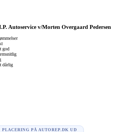
.P. Autoservice v/Morten Overgaard Pedersen
dømmelser
kt
t god
msnitlig
g
 dårlig
book
l
enger
dIn
PLACERING PÅ AUTOREP.DK UD