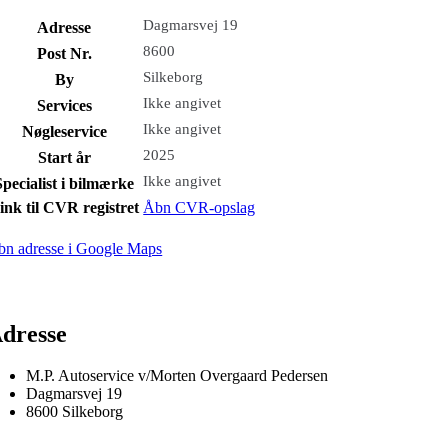
Dagmarsvej 19
Adresse
8600
Post Nr.
Silkeborg
By
Ikke angivet
Services
Ikke angivet
Nøgleservice
2025
Start år
Ikke angivet
Specialist i bilmærke
ink til CVR registret
Åbn CVR-opslag
bn adresse i Google Maps
dresse
M.P. Autoservice v/Morten Overgaard Pedersen
Dagmarsvej 19
8600 Silkeborg