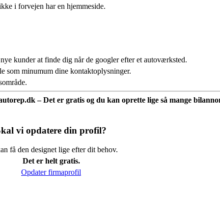
ikke i forvejen har en hjemmeside.
 nye kunder at finde dig når de googler efter et autoværksted.
fale som minumum dine kontaktoplysninger.
usområde.
å autorep.dk – Det er gratis og du kan oprette lige så mange bilannon
kal vi opdatere din profil?
n få den designet lige efter dit behov.
Det er helt gratis.
Opdater firmaprofil