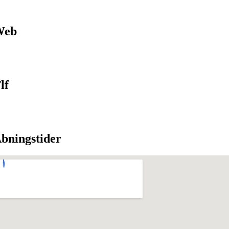
Web
lf
bningstider