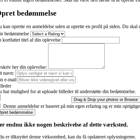
pret bedømmelse
 kan oprette en anmeldelse uden at oprette en profil på siden. Du skal d
in bedømmelse
 kortfattet titel af din oplevelse
skriv her din oplevelse:
t navn:
n e-mail
lleder
 har mulighed for at uploade billeder til understøtte din bedømmelse.
Drag & Drop your photos or
Browse
Denne anmeldelse er baseret på min egen erfaring og er min oprigtig
Opret bedømmelse
er endnu ikke nogen beskrivelse af dette værksted.
du er tilknyttet denne virksomhed, kan du få opdateret oplysningerne.