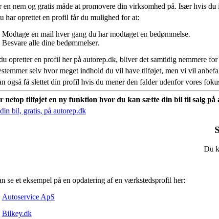
r en nem og gratis måde at promovere din virksomhed på. Især hvis du 
 har oprettet en profil får du mulighed for at:
Modtage en mail hver gang du har modtaget en bedømmelse.
Besvare alle dine bedømmelser.
du opretter en profil her på autorep.dk, bliver det samtidig nemmere for
stemmer selv hvor meget indhold du vil have tilføjet, men vi vil anbe
n også få slettet din profil hvis du mener den falder udenfor vores fok
r netop tilføjet en ny funktion hvor du kan sætte din bil til salg p
in bil, gratis, på autorep.dk
S
Du ka
n se et eksempel på en opdatering af en værkstedsprofil her:
Autoservice ApS
Bilkey.dk