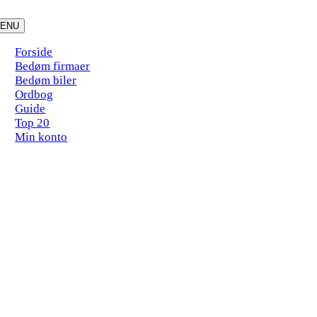
Skip
to
ENU
content
Forside
Bedøm firmaer
Bedøm biler
Ordbog
Guide
Top 20
Min konto