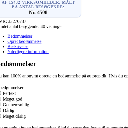
AF 15432 VIRKSOMHEDER. MÅLT
PÅ ANTAL BESØGENDE:
Nr. 4508
VR:
33276737
mlet antal besøgende:
40 visninger
Bedømmelser
Opret bedømmelse
Beskrivelse
Yderligere information
edømmelser
 kan 100% anonymt oprette en bedømmelse på autorep.dk. Hvis du oprette
 bedømmelser
Perfekt
Meget god
Gennemsnitlig
Dårlig
Meget dårlig
r er endnu ingen bedømmelser. Skal du være den første til at oprette é