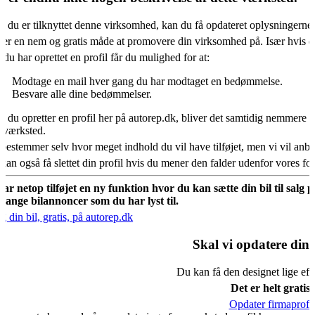
s du er tilknyttet denne virksomhed, kan du få opdateret oplysningerne
 er en nem og gratis måde at promovere din virksomhed på. Især hvis d
 du har oprettet en profil får du mulighed for at:
Modtage en mail hver gang du har modtaget en bedømmelse.
Besvare alle dine bedømmelser.
s du opretter en profil her på autorep.dk, bliver det samtidig nemmere fo
oværksted.
bestemmer selv hvor meget indhold du vil have tilføjet, men vi vil an
kan også få slettet din profil hvis du mener den falder udenfor vores f
har netop tilføjet en ny funktion hvor du kan sætte din bil til salg 
mange bilannoncer som du har lyst til.
g din bil, gratis, på autorep.dk
Skal vi opdatere din 
Du kan få den designet lige eft
Det er helt gratis.
Opdater firmaprofil