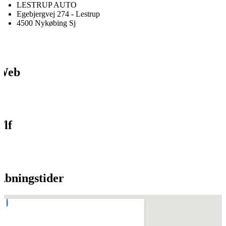
LESTRUP AUTO
Egebjergvej 274 - Lestrup
4500 Nykøbing Sj
Web
Tlf
Åbningstider