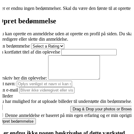
er er endnu ingen bedømmelser. Skal du være den første til at oprette 
Opret bedømmelse
u kan oprette en anmeldelse uden at oprette en profil på siden. Du ska
t redigere eller slette din anmeldelse.
Din bedømmelse
n kortfattet titel af din oplevelse
eskriv her din oplevelse:
it navn:
in e-mail
illeder
u har mulighed for at uploade billeder til understøtte din bedømmelse.
Drag & Drop your photos or
Browse
Denne anmeldelse er baseret på min egen erfaring og er min oprigti
Opret bedømmelse
r er endnu ikke nogen beskrivelse af dette værksted.