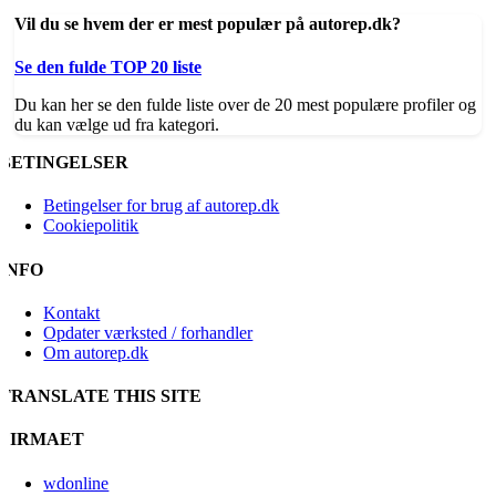
Vil du se hvem der er mest populær på autorep.dk?
Se den fulde TOP 20 liste
Du kan her se den fulde liste over de 20 mest populære profiler og
du kan vælge ud fra kategori.
BETINGELSER
Betingelser for brug af autorep.dk
Cookiepolitik
INFO
Kontakt
Opdater værksted / forhandler
Om autorep.dk
TRANSLATE THIS SITE
FIRMAET
wdonline