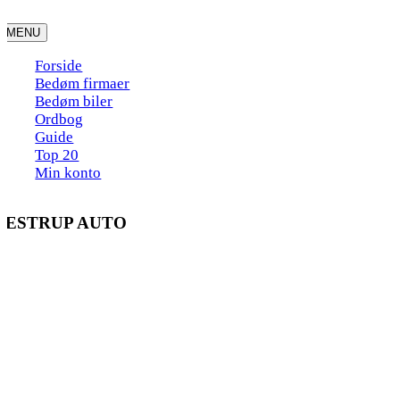
Skip
to
MENU
content
Forside
Bedøm firmaer
Bedøm biler
Ordbog
Guide
Top 20
Min konto
LESTRUP AUTO