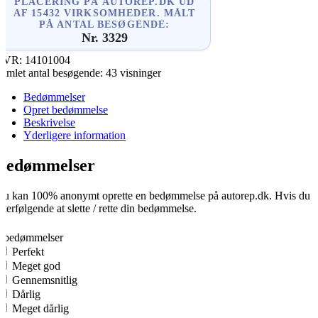
PLACERING PÅ AUTOREP.DK UD
AF 15432 VIRKSOMHEDER. MÅLT
PÅ ANTAL BESØGENDE:
Nr. 3329
CVR:
14101004
amlet antal besøgende:
43 visninger
Bedømmelser
Opret bedømmelse
Beskrivelse
Yderligere information
Bedømmelser
u kan 100% anonymt oprette en bedømmelse på autorep.dk. Hvis du opre
fterfølgende at slette / rette din bedømmelse.
0
0 bedømmelser
Perfekt
Meget god
Gennemsnitlig
Dårlig
Meget dårlig