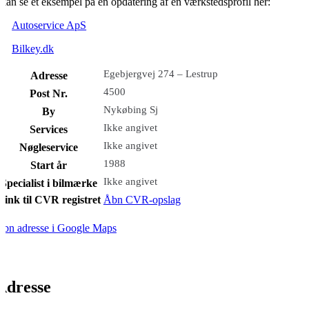
kan se et eksempel på en opdatering af en værkstedsprofil her:
Autoservice ApS
Bilkey.dk
Egebjergvej 274 – Lestrup
Adresse
4500
Post Nr.
Nykøbing Sj
By
Ikke angivet
Services
Ikke angivet
Nøgleservice
1988
Start år
Ikke angivet
Specialist i bilmærke
Link til CVR registret
Åbn CVR-opslag
bn adresse i Google Maps
Adresse