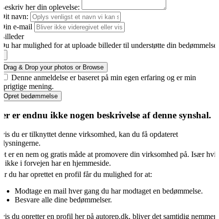
Beskriv her din oplevelse:
Dit navn:
Din e-mail
Billeder
Du har mulighed for at uploade billeder til understøtte din bedømmelse
Drag & Drop your photos or
Browse
Denne anmeldelse er baseret på min egen erfaring og er min
oprigtige mening.
Opret bedømmelse
er er endnu ikke nogen beskrivelse af denne synshal.
vis du er tilknyttet denne virksomhed, kan du få opdateret
plysningerne.
et er en nem og gratis måde at promovere din virksomhed på. Især hvi
u ikke i forvejen har en hjemmeside.
år du har oprettet en profil får du mulighed for at:
Modtage en mail hver gang du har modtaget en bedømmelse.
Besvare alle dine bedømmelser.
vis du opretter en profil her på autorep.dk, bliver det samtidig nemmer