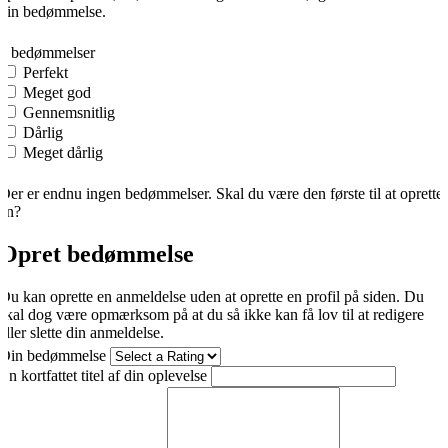
din bedømmelse.
0
0 bedømmelser
Perfekt
Meget god
Gennemsnitlig
Dårlig
Meget dårlig
Der er endnu ingen bedømmelser. Skal du være den første til at oprette
én?
Opret bedømmelse
Du kan oprette en anmeldelse uden at oprette en profil på siden. Du
skal dog være opmærksom på at du så ikke kan få lov til at redigere
eller slette din anmeldelse.
Din bedømmelse
En kortfattet titel af din oplevelse