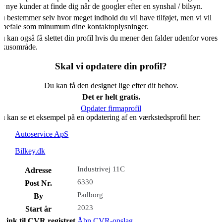
or nye kunder at finde dig når de googler efter en synshal / bilsyn.
u bestemmer selv hvor meget indhold du vil have tilføjet, men vi vil
nbefale som minumum dine kontaktoplysninger.
u kan også få slettet din profil hvis du mener den falder udenfor vores
okusområde.
Skal vi opdatere din profil?
Du kan få den designet lige efter dit behov.
Det er helt gratis.
Opdater firmaprofil
u kan se et eksempel på en opdatering af en værkstedsprofil her:
Autoservice ApS
Bilkey.dk
Industrivej 11C
Adresse
6330
Post Nr.
Padborg
By
2023
Start år
Link til CVR registret
Åbn CVR-opslag