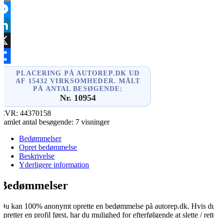
mail
essenger
inkedIn
X
hare
PLACERING PÅ AUTOREP.DK UD
AF 15432 VIRKSOMHEDER. MÅLT
PÅ ANTAL BESØGENDE:
Nr. 10954
CVR:
44370158
Samlet antal besøgende:
7 visninger
Bedømmelser
Opret bedømmelse
Beskrivelse
Yderligere information
Bedømmelser
Du kan 100% anonymt oprette en bedømmelse på autorep.dk. Hvis du
opretter en profil først, har du mulighed for efterfølgende at slette / rette