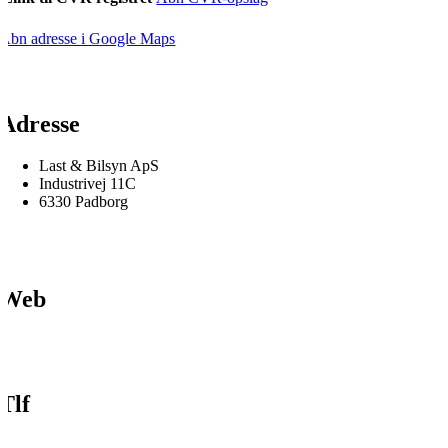
Åbn adresse i Google Maps
Adresse
Last & Bilsyn ApS
Industrivej 11C
6330 Padborg
Web
Tlf