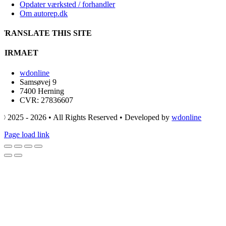
Opdater værksted / forhandler
Om autorep.dk
TRANSLATE THIS SITE
FIRMAET
wdonline
Samsøvej 9
7400 Herning
CVR: 27836607
© 2025 - 2026 • All Rights Reserved • Developed by
wdonline
Page load link
Go
to
Top