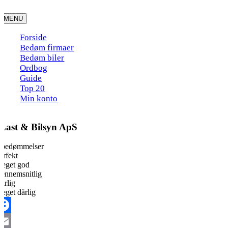
Skip
to
MENU
content
Forside
Bedøm firmaer
Bedøm biler
Ordbog
Guide
Top 20
Min konto
Last & Bilsyn ApS
 bedømmelser
erfekt
eget god
ennemsnitlig
årlig
eget dårlig
acebook