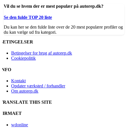
Vil du se hvem der er mest populær på autorep.dk?
Se den fulde TOP 20 liste
Du kan her se den fulde liste over de 20 mest populære profiler og
du kan vælge ud fra kategori.
BETINGELSER
Betingelser for brug af autorep.dk
Cookiepolitik
INFO
Kontakt
Opdater værksted / forhandler
Om autorep.dk
TRANSLATE THIS SITE
FIRMAET
wdonline