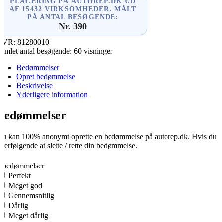
PLACERING PÅ AUTOREP.DK UD
AF 15432 VIRKSOMHEDER. MÅLT
PÅ ANTAL BESØGENDE:
Nr. 390
CVR:
81280010
amlet antal besøgende:
60 visninger
Bedømmelser
Opret bedømmelse
Beskrivelse
Yderligere information
Bedømmelser
u kan 100% anonymt oprette en bedømmelse på autorep.dk. Hvis du opre
fterfølgende at slette / rette din bedømmelse.
0
0 bedømmelser
Perfekt
Meget god
Gennemsnitlig
Dårlig
Meget dårlig