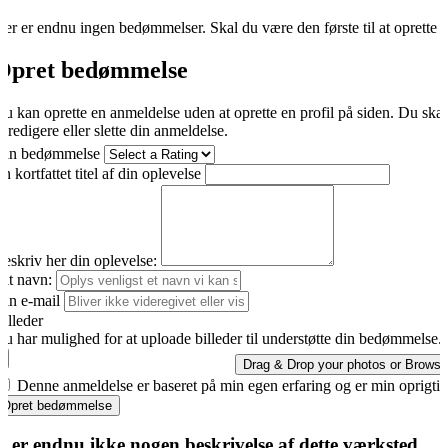
er er endnu ingen bedømmelser. Skal du være den første til at oprette 
Opret bedømmelse
u kan oprette en anmeldelse uden at oprette en profil på siden. Du ska
t redigere eller slette din anmeldelse.
Din bedømmelse
n kortfattet titel af din oplevelse
eskriv her din oplevelse:
it navn:
in e-mail
illeder
u har mulighed for at uploade billeder til understøtte din bedømmelse.
Drag & Drop your photos or
Browse
Denne anmeldelse er baseret på min egen erfaring og er min oprigti
Opret bedømmelse
r er endnu ikke nogen beskrivelse af dette værksted.