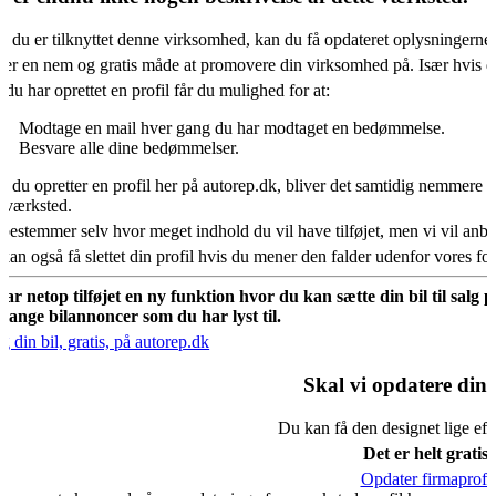
s du er tilknyttet denne virksomhed, kan du få opdateret oplysningerne
 er en nem og gratis måde at promovere din virksomhed på. Især hvis d
 du har oprettet en profil får du mulighed for at:
Modtage en mail hver gang du har modtaget en bedømmelse.
Besvare alle dine bedømmelser.
s du opretter en profil her på autorep.dk, bliver det samtidig nemmere fo
oværksted.
bestemmer selv hvor meget indhold du vil have tilføjet, men vi vil an
kan også få slettet din profil hvis du mener den falder udenfor vores f
har netop tilføjet en ny funktion hvor du kan sætte din bil til salg 
mange bilannoncer som du har lyst til.
g din bil, gratis, på autorep.dk
Skal vi opdatere din 
Du kan få den designet lige eft
Det er helt gratis.
Opdater firmaprofil