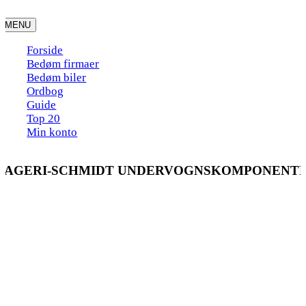
Skip
to
MENU
content
Forside
Bedøm firmaer
Bedøm biler
Ordbog
Guide
Top 20
Min konto
LAGERI-SCHMIDT UNDERVOGNSKOMPONENTE