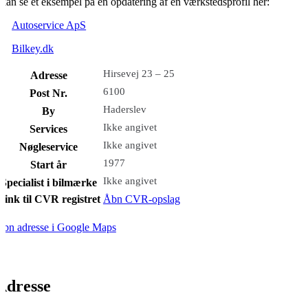
kan se et eksempel på en opdatering af en værkstedsprofil her:
Autoservice ApS
Bilkey.dk
Hirsevej 23 – 25
Adresse
6100
Post Nr.
Haderslev
By
Ikke angivet
Services
Ikke angivet
Nøgleservice
1977
Start år
Ikke angivet
Specialist i bilmærke
Link til CVR registret
Åbn CVR-opslag
bn adresse i Google Maps
Adresse