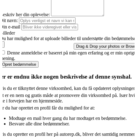
Beskriv her din oplevelse:
Dit navn:
Din e-mail
Billeder
Du har mulighed for at uploade billeder til understøtte din bedømmelse.
Drag & Drop your photos or
Brows
Denne anmeldelse er baseret på min egen erfaring og er min oprigti
mening.
Opret bedømmelse
er er endnu ikke nogen beskrivelse af denne synshal.
vis du er tilknyttet denne virksomhed, kan du få opdateret oplysningern
et er en nem og gratis måde at promovere din virksomhed på. Især hvis
kke i forvejen har en hjemmeside.
år du har oprettet en profil får du mulighed for at:
Modtage en mail hver gang du har modtaget en bedømmelse.
Besvare alle dine bedømmelser.
vis du opretter en profil her på autorep.dk, bliver det samtidig nemmere