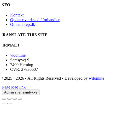
INFO
Kontakt
Opdater værksted / forhandler
Om autorep.dk
TRANSLATE THIS SITE
FIRMAET
wdonline
Samsøvej 9
7400 Herning
CVR: 27836607
© 2025 - 2026 • All Rights Reserved • Developed by
wdonline
Page load link
Administrer samtykke
Go
to
Top