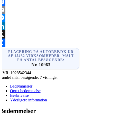
acebook
mail
essenger
inkedIn
X
hare
PLACERING PÅ AUTOREP.DK UD
AF 15432 VIRKSOMHEDER. MÅLT
PÅ ANTAL BESØGENDE:
Nr. 10963
CVR:
1028542344
Samlet antal besøgende:
7 visninger
Bedømmelser
Opret bedømmelse
Beskrivelse
Yderligere information
Bedømmelser