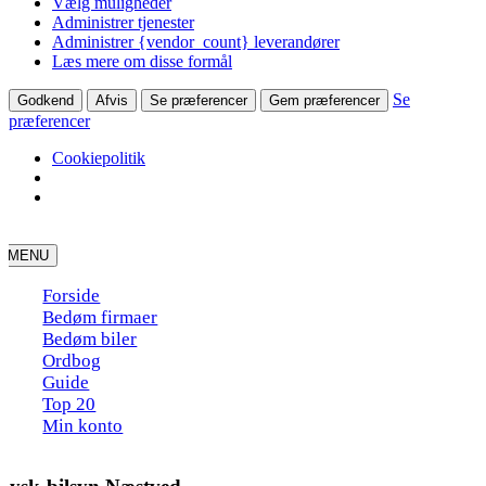
Vælg muligheder
Administrer tjenester
Administrer {vendor_count} leverandører
Læs mere om disse formål
Se
Godkend
Afvis
Se præferencer
Gem præferencer
præferencer
Cookiepolitik
Skip
to
MENU
content
Forside
Bedøm firmaer
Bedøm biler
Ordbog
Guide
Top 20
Min konto