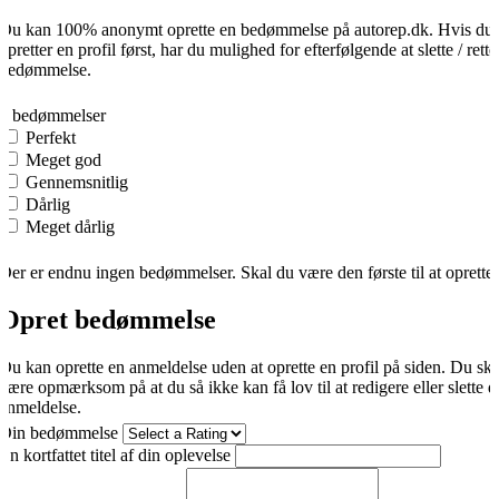
Du kan 100% anonymt oprette en bedømmelse på autorep.dk. Hvis du
opretter en profil først, har du mulighed for efterfølgende at slette / rette
bedømmelse.
0
0 bedømmelser
Perfekt
Meget god
Gennemsnitlig
Dårlig
Meget dårlig
Der er endnu ingen bedømmelser. Skal du være den første til at oprette
Opret bedømmelse
Du kan oprette en anmeldelse uden at oprette en profil på siden. Du sk
være opmærksom på at du så ikke kan få lov til at redigere eller slette d
anmeldelse.
Din bedømmelse
En kortfattet titel af din oplevelse