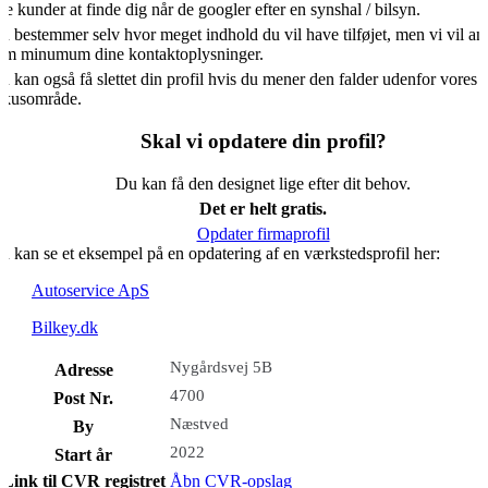
ye kunder at finde dig når de googler efter en synshal / bilsyn.
u bestemmer selv hvor meget indhold du vil have tilføjet, men vi vil an
om minumum dine kontaktoplysninger.
u kan også få slettet din profil hvis du mener den falder udenfor vores
okusområde.
Skal vi opdatere din profil?
Du kan få den designet lige efter dit behov.
Det er helt gratis.
Opdater firmaprofil
u kan se et eksempel på en opdatering af en værkstedsprofil her:
Autoservice ApS
Bilkey.dk
Nygårdsvej 5B
Adresse
4700
Post Nr.
Næstved
By
2022
Start år
Link til CVR registret
Åbn CVR-opslag