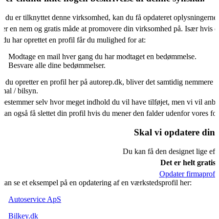
s du er tilknyttet denne virksomhed, kan du få opdateret oplysningerne
 er en nem og gratis måde at promovere din virksomhed på. Især hvis d
 du har oprettet en profil får du mulighed for at:
Modtage en mail hver gang du har modtaget en bedømmelse.
Besvare alle dine bedømmelser.
s du opretter en profil her på autorep.dk, bliver det samtidig nemmere f
shal / bilsyn.
bestemmer selv hvor meget indhold du vil have tilføjet, men vi vil an
kan også få slettet din profil hvis du mener den falder udenfor vores f
Skal vi opdatere din 
Du kan få den designet lige eft
Det er helt gratis.
Opdater firmaprofil
kan se et eksempel på en opdatering af en værkstedsprofil her:
Autoservice ApS
Bilkey.dk