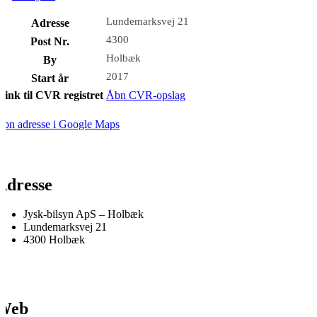
Lundemarksvej 21
Adresse
4300
Post Nr.
Holbæk
By
2017
Start år
Link til CVR registret
Åbn CVR-opslag
bn adresse i Google Maps
Adresse
Jysk-bilsyn ApS – Holbæk
Lundemarksvej 21
4300 Holbæk
Web