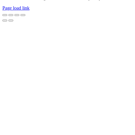
Page load link
Go
to
Top