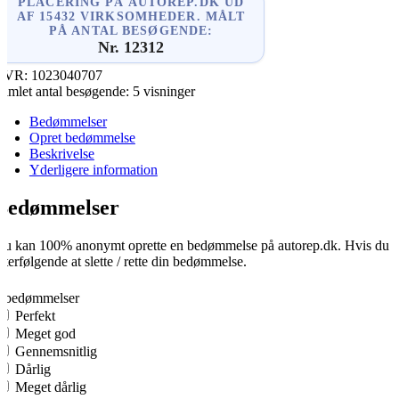
PLACERING PÅ AUTOREP.DK UD
AF 15432 VIRKSOMHEDER. MÅLT
PÅ ANTAL BESØGENDE:
Nr. 12312
CVR:
1023040707
amlet antal besøgende:
5 visninger
Bedømmelser
Opret bedømmelse
Beskrivelse
Yderligere information
Bedømmelser
u kan 100% anonymt oprette en bedømmelse på autorep.dk. Hvis du opre
fterfølgende at slette / rette din bedømmelse.
0
0 bedømmelser
Perfekt
Meget god
Gennemsnitlig
Dårlig
Meget dårlig