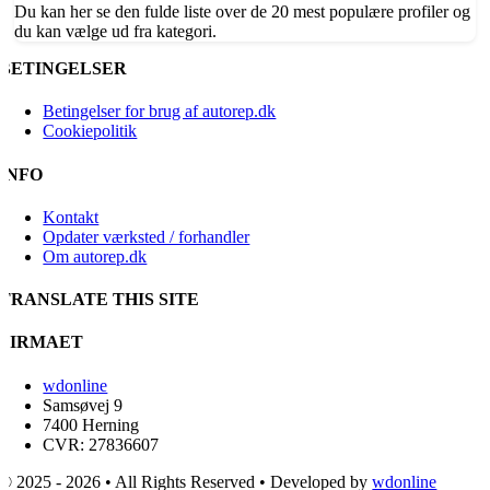
Du kan her se den fulde liste over de 20 mest populære profiler og
du kan vælge ud fra kategori.
BETINGELSER
Betingelser for brug af autorep.dk
Cookiepolitik
INFO
Kontakt
Opdater værksted / forhandler
Om autorep.dk
TRANSLATE THIS SITE
FIRMAET
wdonline
Samsøvej 9
7400 Herning
CVR: 27836607
© 2025 - 2026 • All Rights Reserved • Developed by
wdonline