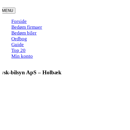
Skip
to
MENU
content
Forside
Bedøm firmaer
Bedøm biler
Ordbog
Guide
Top 20
Min konto
Jysk-bilsyn ApS – Holbæk