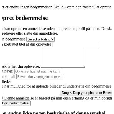
er er endnu ingen bedømmelser. Skal du være den første til at oprette 
Opret bedømmelse
u kan oprette en anmeldelse uden at oprette en profil på siden. Du ska
t redigere eller slette din anmeldelse.
Din bedømmelse
n kortfattet titel af din oplevelse
eskriv her din oplevelse:
it navn:
in e-mail
illeder
u har mulighed for at uploade billeder til understøtte din bedømmelse.
Drag & Drop your photos or
Browse
Denne anmeldelse er baseret på min egen erfaring og er min oprigti
Opret bedømmelse
r er endnu ikke nogen beskrivelse af denne synshal.