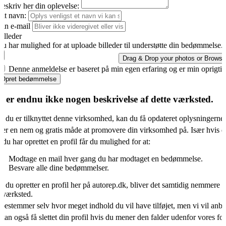
eskriv her din oplevelse:
it navn:
in e-mail
illeder
u har mulighed for at uploade billeder til understøtte din bedømmelse.
Drag & Drop your photos or
Browse
Denne anmeldelse er baseret på min egen erfaring og er min oprigti
Opret bedømmelse
r er endnu ikke nogen beskrivelse af dette værksted.
s du er tilknyttet denne virksomhed, kan du få opdateret oplysningerne
 er en nem og gratis måde at promovere din virksomhed på. Især hvis d
 du har oprettet en profil får du mulighed for at:
Modtage en mail hver gang du har modtaget en bedømmelse.
Besvare alle dine bedømmelser.
s du opretter en profil her på autorep.dk, bliver det samtidig nemmere fo
oværksted.
bestemmer selv hvor meget indhold du vil have tilføjet, men vi vil an
kan også få slettet din profil hvis du mener den falder udenfor vores f