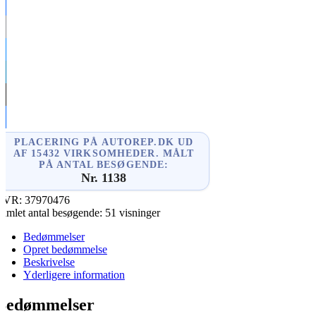
cebook
il
senger
kedIn
re
PLACERING PÅ AUTOREP.DK UD
AF 15432 VIRKSOMHEDER. MÅLT
PÅ ANTAL BESØGENDE:
Nr. 1138
CVR:
37970476
amlet antal besøgende:
51 visninger
Bedømmelser
Opret bedømmelse
Beskrivelse
Yderligere information
Bedømmelser