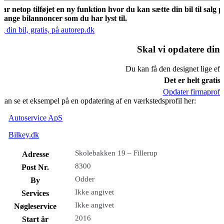
har netop tilføjet en ny funktion hvor du kan sætte din bil til salg 
mange bilannoncer som du har lyst til.
g din bil, gratis, på autorep.dk
Skal vi opdatere din 
Du kan få den designet lige eft
Det er helt gratis.
Opdater firmaprofil
kan se et eksempel på en opdatering af en værkstedsprofil her:
Autoservice ApS
Bilkey.dk
Skolebakken 19 – Fillerup
Adresse
8300
Post Nr.
Odder
By
Ikke angivet
Services
Ikke angivet
Nøgleservice
2016
Start år