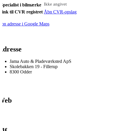
Ikke angivet
Specialist i bilmærke
Link til CVR registret
Åbn CVR-opslag
bn adresse i Google Maps
Adresse
Jama Auto & Pladeværksted ApS
Skolebakken 19 - Fillerup
8300 Odder
Web
Tlf