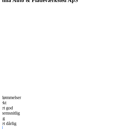
Jama Auto & Pladeværksted ApS
edømmelser
fekt
et god
nemsnitlig
lig
et dårlig