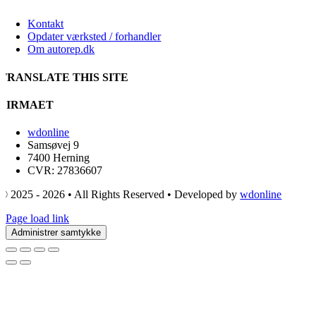
Kontakt
Opdater værksted / forhandler
Om autorep.dk
TRANSLATE THIS SITE
FIRMAET
wdonline
Samsøvej 9
7400 Herning
CVR: 27836607
© 2025 - 2026 • All Rights Reserved • Developed by
wdonline
Page load link
Administrer samtykke
Go
to
Top