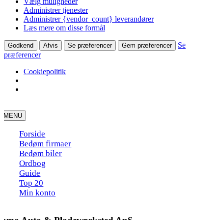
Vælg muligheder
Administrer tjenester
Administrer {vendor_count} leverandører
Læs mere om disse formål
Se
Godkend
Afvis
Se præferencer
Gem præferencer
præferencer
Cookiepolitik
Skip
to
MENU
content
Forside
Bedøm firmaer
Bedøm biler
Ordbog
Guide
Top 20
Min konto