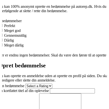
u kan 100% anonymt oprette en bedømmelse på autorep.dk. Hvis du opre
fterfølgende at slette / rette din bedømmelse.
0
0 bedømmelser
Perfekt
Meget god
Gennemsnitlig
Dårlig
Meget dårlig
er er endnu ingen bedømmelser. Skal du være den første til at oprette 
Opret bedømmelse
u kan oprette en anmeldelse uden at oprette en profil på siden. Du ska
t redigere eller slette din anmeldelse.
Din bedømmelse
n kortfattet titel af din oplevelse