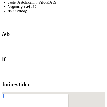
Jæger Autolakering Viborg ApS
Vognmagervej 21C
8800 Viborg
Web
Tlf
Åbningstider