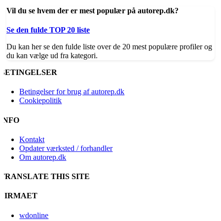
Vil du se hvem der er mest populær på autorep.dk?
Se den fulde TOP 20 liste
Du kan her se den fulde liste over de 20 mest populære profiler og
du kan vælge ud fra kategori.
BETINGELSER
Betingelser for brug af autorep.dk
Cookiepolitik
INFO
Kontakt
Opdater værksted / forhandler
Om autorep.dk
TRANSLATE THIS SITE
FIRMAET
wdonline