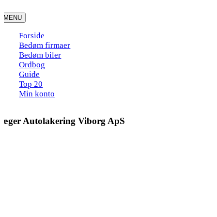
Skip
to
MENU
content
Forside
Bedøm firmaer
Bedøm biler
Ordbog
Guide
Top 20
Min konto
Jæger Autolakering Viborg ApS