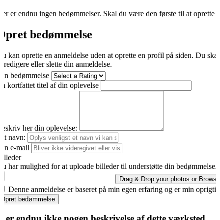
er er endnu ingen bedømmelser. Skal du være den første til at oprette 
Opret bedømmelse
u kan oprette en anmeldelse uden at oprette en profil på siden. Du ska
t redigere eller slette din anmeldelse.
Din bedømmelse
n kortfattet titel af din oplevelse
eskriv her din oplevelse:
it navn:
in e-mail
illeder
u har mulighed for at uploade billeder til understøtte din bedømmelse.
Drag & Drop your photos or
Browse
Denne anmeldelse er baseret på min egen erfaring og er min oprigti
Opret bedømmelse
r er endnu ikke nogen beskrivelse af dette værksted.