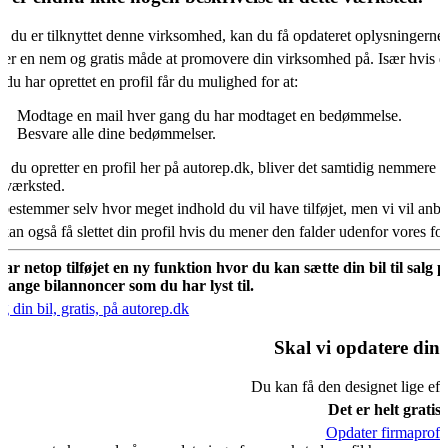
s du er tilknyttet denne virksomhed, kan du få opdateret oplysningerne
 er en nem og gratis måde at promovere din virksomhed på. Især hvis d
 du har oprettet en profil får du mulighed for at:
Modtage en mail hver gang du har modtaget en bedømmelse.
Besvare alle dine bedømmelser.
s du opretter en profil her på autorep.dk, bliver det samtidig nemmere fo
oværksted.
bestemmer selv hvor meget indhold du vil have tilføjet, men vi vil an
kan også få slettet din profil hvis du mener den falder udenfor vores f
har netop tilføjet en ny funktion hvor du kan sætte din bil til salg 
mange bilannoncer som du har lyst til.
g din bil, gratis, på autorep.dk
Skal vi opdatere din 
Du kan få den designet lige eft
Det er helt gratis.
Opdater firmaprofil