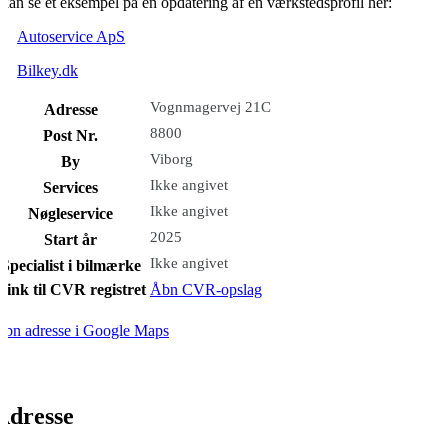
kan se et eksempel på en opdatering af en værkstedsprofil her:
Autoservice ApS
Bilkey.dk
Vognmagervej 21C
Adresse
8800
Post Nr.
Viborg
By
Ikke angivet
Services
Ikke angivet
Nøgleservice
2025
Start år
Ikke angivet
Specialist i bilmærke
Link til CVR registret
Åbn CVR-opslag
bn adresse i Google Maps
Adresse