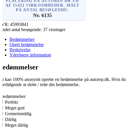
PLACERING PÅ AUTOREP.DK UD
AF 15432 VIRKSOMHEDER. MÅLT
PÅ ANTAL BESØGENDE:
Nr. 6135
CVR:
45993841
amlet antal besøgende:
37 visninger
Bedømmelser
Opret bedømmelse
Beskrivelse
Yderligere information
Bedømmelser
u kan 100% anonymt oprette en bedømmelse på autorep.dk. Hvis du opre
fterfølgende at slette / rette din bedømmelse.
0
0 bedømmelser
Perfekt
Meget god
Gennemsnitlig
Dårlig
Meget dårlig