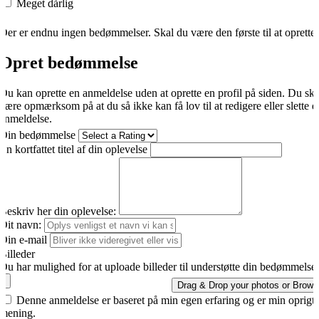
Meget dårlig
Der er endnu ingen bedømmelser. Skal du være den første til at oprette
Opret bedømmelse
Du kan oprette en anmeldelse uden at oprette en profil på siden. Du sk
være opmærksom på at du så ikke kan få lov til at redigere eller slette d
anmeldelse.
Din bedømmelse
En kortfattet titel af din oplevelse
Beskriv her din oplevelse:
Dit navn:
Din e-mail
Billeder
Du har mulighed for at uploade billeder til understøtte din bedømmelse.
Drag & Drop your photos or
Brows
Denne anmeldelse er baseret på min egen erfaring og er min oprigti
mening.