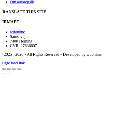
Om autorep.dk
TRANSLATE THIS SITE
FIRMAET
wdonline
Samsøvej 9
7400 Herning
CVR: 27836607
© 2025 - 2026 • All Rights Reserved • Developed by
wdonline
Page load link
Go
to
Top