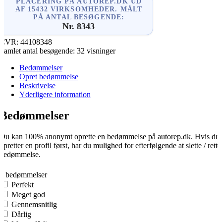
PLACERING PÅ AUTOREP.DK UD
AF 15432 VIRKSOMHEDER. MÅLT
PÅ ANTAL BESØGENDE:
Nr. 8343
CVR:
44108348
Samlet antal besøgende:
32 visninger
Bedømmelser
Opret bedømmelse
Beskrivelse
Yderligere information
Bedømmelser
Du kan 100% anonymt oprette en bedømmelse på autorep.dk. Hvis du
opretter en profil først, har du mulighed for efterfølgende at slette / rette
bedømmelse.
0
0 bedømmelser
Perfekt
Meget god
Gennemsnitlig
Dårlig