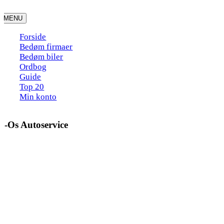
Skip
to
MENU
content
Forside
Bedøm firmaer
Bedøm biler
Ordbog
Guide
Top 20
Min konto
J-Os Autoservice