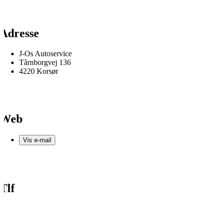
Adresse
J-Os Autoservice
Tårnborgvej 136
4220 Korsør
Web
Vis e-mail
Tlf