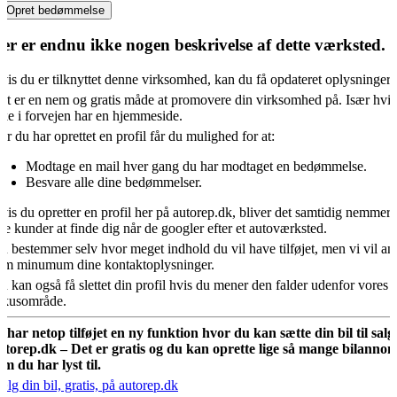
Opret bedømmelse
er er endnu ikke nogen beskrivelse af dette værksted.
vis du er tilknyttet denne virksomhed, kan du få opdateret oplysningern
et er en nem og gratis måde at promovere din virksomhed på. Især hvis
kke i forvejen har en hjemmeside.
år du har oprettet en profil får du mulighed for at:
Modtage en mail hver gang du har modtaget en bedømmelse.
Besvare alle dine bedømmelser.
vis du opretter en profil her på autorep.dk, bliver det samtidig nemmere
ye kunder at finde dig når de googler efter et autoværksted.
u bestemmer selv hvor meget indhold du vil have tilføjet, men vi vil an
om minumum dine kontaktoplysninger.
u kan også få slettet din profil hvis du mener den falder udenfor vores
okusområde.
i har netop tilføjet en ny funktion hvor du kan sætte din bil til salg
utorep.dk – Det er gratis og du kan oprette lige så mange bilannon
om du har lyst til.
ælg din bil, gratis, på autorep.dk