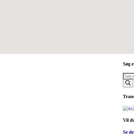
Søg e
Produ
searc
Trans
Vil d
Se de