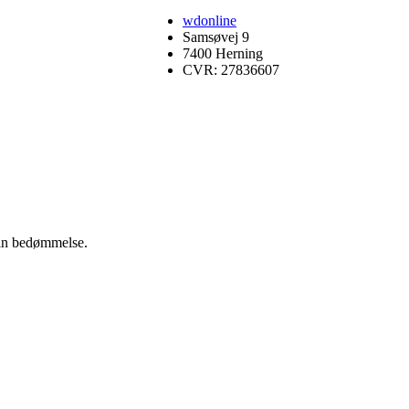
wdonline
Samsøvej 9
7400 Herning
CVR: 27836607
 din bedømmelse.