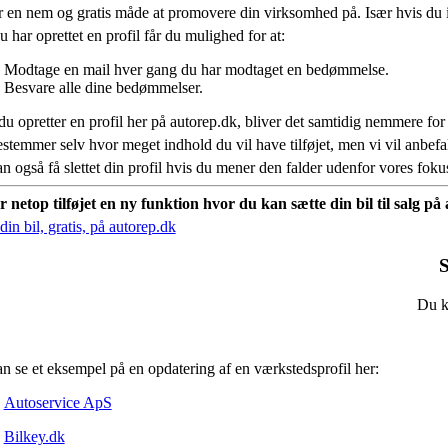
r en nem og gratis måde at promovere din virksomhed på. Især hvis du 
 har oprettet en profil får du mulighed for at:
Modtage en mail hver gang du har modtaget en bedømmelse.
Besvare alle dine bedømmelser.
du opretter en profil her på autorep.dk, bliver det samtidig nemmere for
stemmer selv hvor meget indhold du vil have tilføjet, men vi vil anbe
n også få slettet din profil hvis du mener den falder udenfor vores fok
r netop tilføjet en ny funktion hvor du kan sætte din bil til salg p
in bil, gratis, på autorep.dk
S
Du ka
n se et eksempel på en opdatering af en værkstedsprofil her:
Autoservice ApS
Bilkey.dk