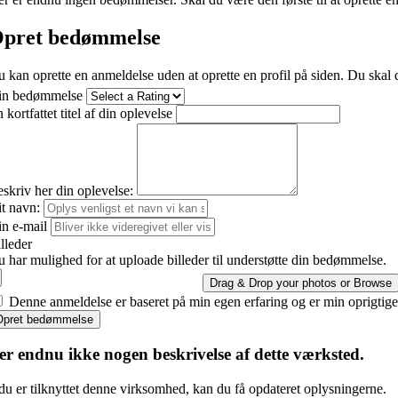
pret bedømmelse
 kan oprette en anmeldelse uden at oprette en profil på siden. Du skal d
in bedømmelse
 kortfattet titel af din oplevelse
skriv her din oplevelse:
t navn:
n e-mail
lleder
 har mulighed for at uploade billeder til understøtte din bedømmelse.
Drag & Drop your photos or
Browse
Denne anmeldelse er baseret på min egen erfaring og er min oprigtig
Opret bedømmelse
er endnu ikke nogen beskrivelse af dette værksted.
du er tilknyttet denne virksomhed, kan du få opdateret oplysningerne.