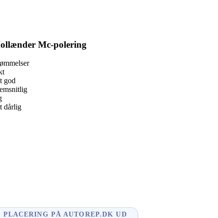
ollænder Mc-polering
dømmelser
kt
t god
msnitlig
g
 dårlig
book
l
enger
dIn
PLACERING PÅ AUTOREP.DK UD