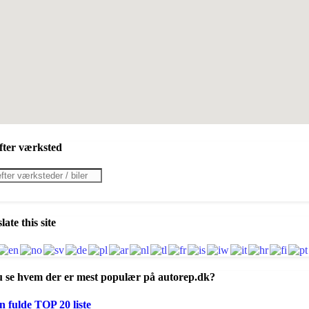
fter værksted
cts
h
late this site
u se hvem der er mest populær på autorep.dk?
n fulde TOP 20 liste