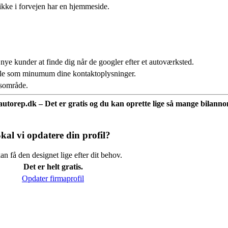
ikke i forvejen har en hjemmeside.
 nye kunder at finde dig når de googler efter et autoværksted.
fale som minumum dine kontaktoplysninger.
usområde.
å autorep.dk – Det er gratis og du kan oprette lige så mange bilannon
kal vi opdatere din profil?
n få den designet lige efter dit behov.
Det er helt gratis.
Opdater firmaprofil