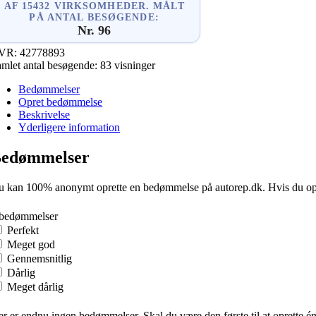
AF 15432 VIRKSOMHEDER. MÅLT
PÅ ANTAL BESØGENDE:
Nr. 96
VR:
42778893
mlet antal besøgende:
83 visninger
Bedømmelser
Opret bedømmelse
Beskrivelse
Yderligere information
edømmelser
 kan 100% anonymt oprette en bedømmelse på autorep.dk. Hvis du oprette
 bedømmelser
Perfekt
Meget god
Gennemsnitlig
Dårlig
Meget dårlig
r er endnu ingen bedømmelser. Skal du være den første til at oprette é