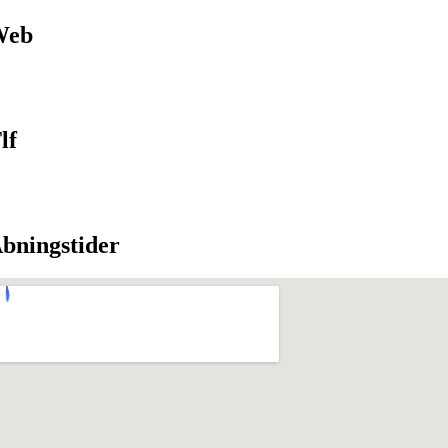
Web
lf
bningstider