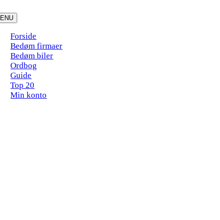
Skip
to
ENU
content
Forside
Bedøm firmaer
Bedøm biler
Ordbog
Guide
Top 20
Min konto