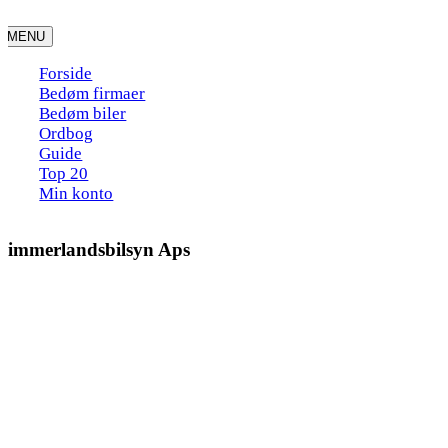
Skip
to
MENU
content
Forside
Bedøm firmaer
Bedøm biler
Ordbog
Guide
Top 20
Min konto
Himmerlandsbilsyn Aps