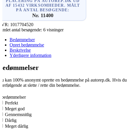
PLACERING PÅ AUTOREP.DK UD
AF 15432 VIRKSOMHEDER. MÅLT
PÅ ANTAL BESØGENDE:
Nr. 11400
CVR:
1017704520
amlet antal besøgende:
6 visninger
Bedømmelser
Opret bedømmelse
Beskrivelse
Yderligere information
Bedømmelser
u kan 100% anonymt oprette en bedømmelse på autorep.dk. Hvis du opre
fterfølgende at slette / rette din bedømmelse.
0
0 bedømmelser
Perfekt
Meget god
Gennemsnitlig
Dårlig
Meget dårlig