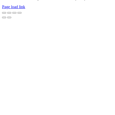
Page load link
Go
to
Top