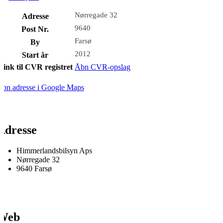
Nørregade 32
Adresse
9640
Post Nr.
Farsø
By
2012
Start år
Link til CVR registret
Åbn CVR-opslag
bn adresse i Google Maps
Adresse
Himmerlandsbilsyn Aps
Nørregade 32
9640 Farsø
Web