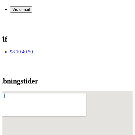
Vis e-mail
Tlf
98 10 40 50
Åbningstider