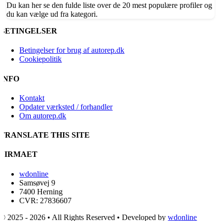
Du kan her se den fulde liste over de 20 mest populære profiler og
du kan vælge ud fra kategori.
BETINGELSER
Betingelser for brug af autorep.dk
Cookiepolitik
INFO
Kontakt
Opdater værksted / forhandler
Om autorep.dk
TRANSLATE THIS SITE
FIRMAET
wdonline
Samsøvej 9
7400 Herning
CVR: 27836607
© 2025 - 2026 • All Rights Reserved • Developed by
wdonline