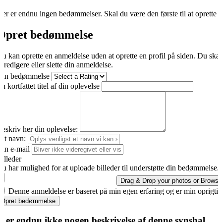
er er endnu ingen bedømmelser. Skal du være den første til at oprette 
Opret bedømmelse
u kan oprette en anmeldelse uden at oprette en profil på siden. Du ska
t redigere eller slette din anmeldelse.
Din bedømmelse
n kortfattet titel af din oplevelse
eskriv her din oplevelse:
it navn:
in e-mail
illeder
u har mulighed for at uploade billeder til understøtte din bedømmelse.
Drag & Drop your photos or
Browse
Denne anmeldelse er baseret på min egen erfaring og er min oprigti
Opret bedømmelse
r er endnu ikke nogen beskrivelse af denne synshal.