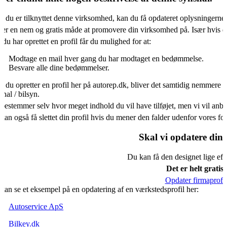
s du er tilknyttet denne virksomhed, kan du få opdateret oplysningerne
 er en nem og gratis måde at promovere din virksomhed på. Især hvis d
 du har oprettet en profil får du mulighed for at:
Modtage en mail hver gang du har modtaget en bedømmelse.
Besvare alle dine bedømmelser.
s du opretter en profil her på autorep.dk, bliver det samtidig nemmere f
shal / bilsyn.
bestemmer selv hvor meget indhold du vil have tilføjet, men vi vil an
kan også få slettet din profil hvis du mener den falder udenfor vores f
Skal vi opdatere din 
Du kan få den designet lige eft
Det er helt gratis.
Opdater firmaprofil
kan se et eksempel på en opdatering af en værkstedsprofil her:
Autoservice ApS
Bilkey.dk