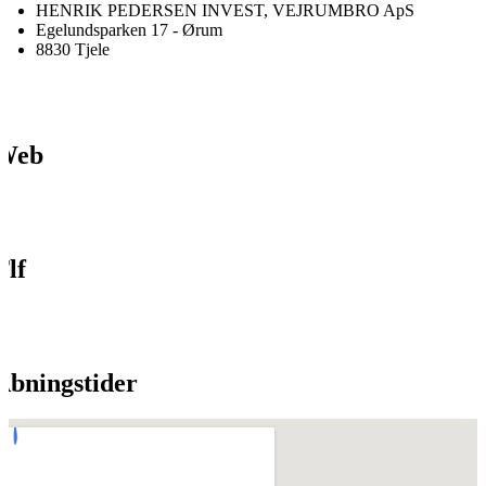
HENRIK PEDERSEN INVEST, VEJRUMBRO ApS
Egelundsparken 17 - Ørum
8830 Tjele
Web
Tlf
Åbningstider