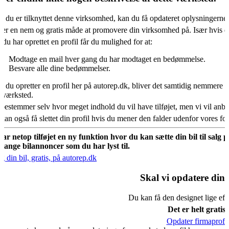
s du er tilknyttet denne virksomhed, kan du få opdateret oplysningerne
 er en nem og gratis måde at promovere din virksomhed på. Især hvis d
 du har oprettet en profil får du mulighed for at:
Modtage en mail hver gang du har modtaget en bedømmelse.
Besvare alle dine bedømmelser.
s du opretter en profil her på autorep.dk, bliver det samtidig nemmere fo
oværksted.
bestemmer selv hvor meget indhold du vil have tilføjet, men vi vil an
kan også få slettet din profil hvis du mener den falder udenfor vores f
har netop tilføjet en ny funktion hvor du kan sætte din bil til salg 
mange bilannoncer som du har lyst til.
g din bil, gratis, på autorep.dk
Skal vi opdatere din 
Du kan få den designet lige eft
Det er helt gratis.
Opdater firmaprofil