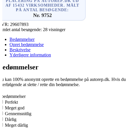
PLACERING PÅ AUTOREP.DK UD
AF 15432 VIRKSOMHEDER. MÅLT
PÅ ANTAL BESØGENDE:
Nr. 9752
CVR:
29607893
amlet antal besøgende:
28 visninger
Bedømmelser
Opret bedømmelse
Beskrivelse
Yderligere information
Bedømmelser
u kan 100% anonymt oprette en bedømmelse på autorep.dk. Hvis du opre
fterfølgende at slette / rette din bedømmelse.
0
0 bedømmelser
Perfekt
Meget god
Gennemsnitlig
Dårlig
Meget dårlig