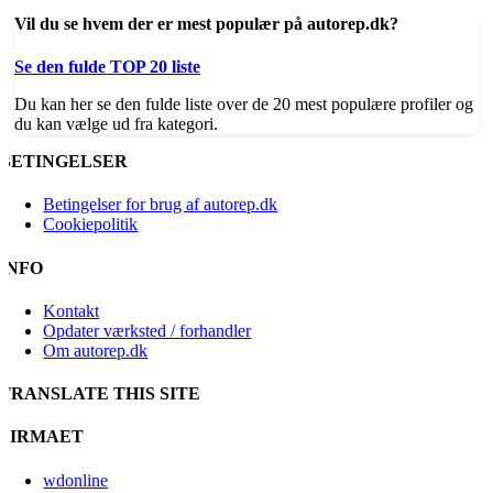
Vil du se hvem der er mest populær på autorep.dk?
Se den fulde TOP 20 liste
Du kan her se den fulde liste over de 20 mest populære profiler og
du kan vælge ud fra kategori.
BETINGELSER
Betingelser for brug af autorep.dk
Cookiepolitik
INFO
Kontakt
Opdater værksted / forhandler
Om autorep.dk
TRANSLATE THIS SITE
FIRMAET
wdonline