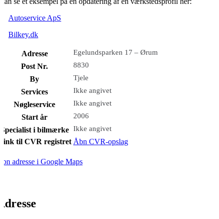
kan se et eksempel på en opdatering af en værkstedsprofil her:
Autoservice ApS
Bilkey.dk
Egelundsparken 17 – Ørum
Adresse
8830
Post Nr.
Tjele
By
Ikke angivet
Services
Ikke angivet
Nøgleservice
2006
Start år
Ikke angivet
Specialist i bilmærke
Link til CVR registret
Åbn CVR-opslag
bn adresse i Google Maps
Adresse