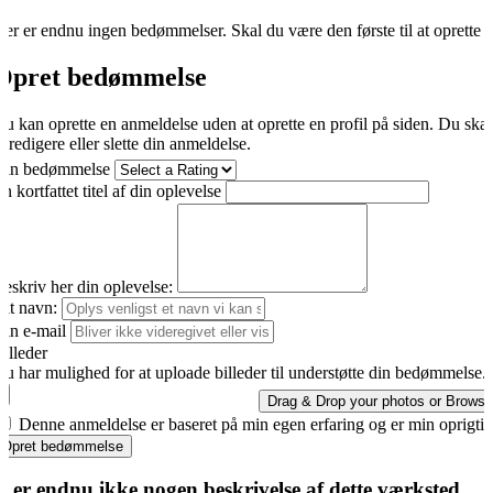
er er endnu ingen bedømmelser. Skal du være den første til at oprette 
Opret bedømmelse
u kan oprette en anmeldelse uden at oprette en profil på siden. Du ska
t redigere eller slette din anmeldelse.
Din bedømmelse
n kortfattet titel af din oplevelse
eskriv her din oplevelse:
it navn:
in e-mail
illeder
u har mulighed for at uploade billeder til understøtte din bedømmelse.
Drag & Drop your photos or
Browse
Denne anmeldelse er baseret på min egen erfaring og er min oprigti
Opret bedømmelse
r er endnu ikke nogen beskrivelse af dette værksted.