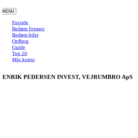
Skip
to
MENU
content
Forside
Bedøm firmaer
Bedøm biler
Ordbog
Guide
Top 20
Min konto
HENRIK PEDERSEN INVEST, VEJRUMBRO ApS