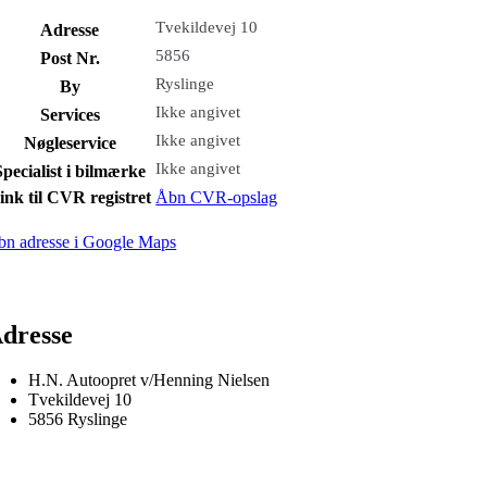
Tvekildevej 10
Adresse
5856
Post Nr.
Ryslinge
By
Ikke angivet
Services
Ikke angivet
Nøgleservice
Ikke angivet
Specialist i bilmærke
ink til CVR registret
Åbn CVR-opslag
bn adresse i Google Maps
dresse
H.N. Autoopret v/Henning Nielsen
Tvekildevej 10
5856 Ryslinge