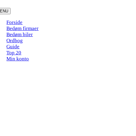
Skip
to
ENU
content
Forside
Bedøm firmaer
Bedøm biler
Ordbog
Guide
Top 20
Min konto