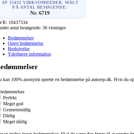
AF 15432 VIRKSOMHEDER. MÅLT
PÅ ANTAL BESØGENDE:
Nr. 6719
VR:
10437334
mlet antal besøgende:
36 visninger
Bedømmelser
Opret bedømmelse
Beskrivelse
Yderligere information
edømmelser
 kan 100% anonymt oprette en bedømmelse på autorep.dk. Hvis du oprette
 bedømmelser
Perfekt
Meget god
Gennemsnitlig
Dårlig
Meget dårlig
r er endnu ingen bedømmelser. Skal du være den første til at oprette é