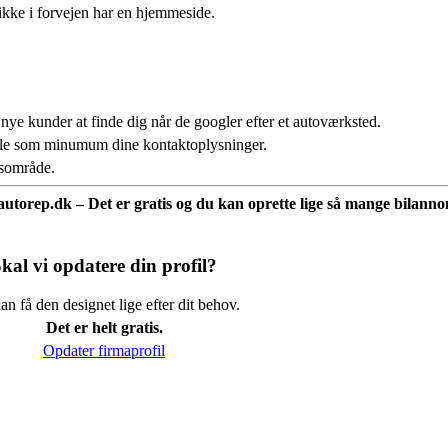
ikke i forvejen har en hjemmeside.
 nye kunder at finde dig når de googler efter et autoværksted.
fale som minumum dine kontaktoplysninger.
usområde.
å autorep.dk – Det er gratis og du kan oprette lige så mange bilannon
kal vi opdatere din profil?
n få den designet lige efter dit behov.
Det er helt gratis.
Opdater firmaprofil