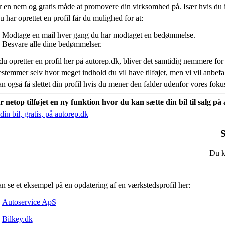
r en nem og gratis måde at promovere din virksomhed på. Især hvis du 
 har oprettet en profil får du mulighed for at:
Modtage en mail hver gang du har modtaget en bedømmelse.
Besvare alle dine bedømmelser.
du opretter en profil her på autorep.dk, bliver det samtidig nemmere for
stemmer selv hvor meget indhold du vil have tilføjet, men vi vil anbe
n også få slettet din profil hvis du mener den falder udenfor vores fok
r netop tilføjet en ny funktion hvor du kan sætte din bil til salg p
in bil, gratis, på autorep.dk
S
Du ka
n se et eksempel på en opdatering af en værkstedsprofil her:
Autoservice ApS
Bilkey.dk