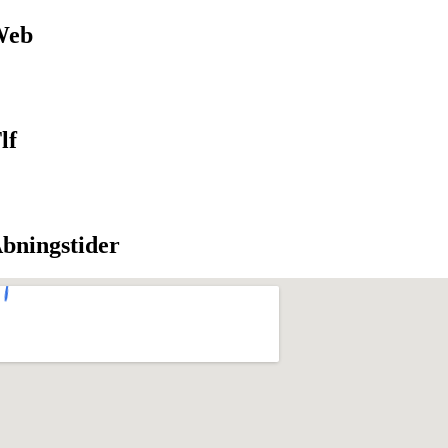
Web
lf
bningstider