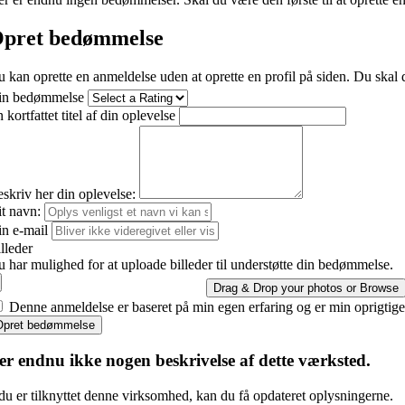
pret bedømmelse
 kan oprette en anmeldelse uden at oprette en profil på siden. Du skal d
in bedømmelse
 kortfattet titel af din oplevelse
skriv her din oplevelse:
t navn:
n e-mail
lleder
 har mulighed for at uploade billeder til understøtte din bedømmelse.
Drag & Drop your photos or
Browse
Denne anmeldelse er baseret på min egen erfaring og er min oprigtig
Opret bedømmelse
er endnu ikke nogen beskrivelse af dette værksted.
du er tilknyttet denne virksomhed, kan du få opdateret oplysningerne.