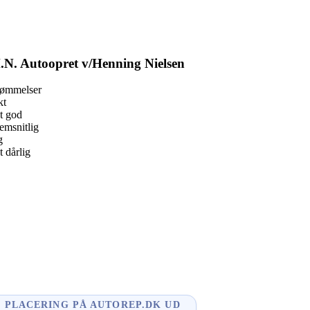
.N. Autoopret v/Henning Nielsen
dømmelser
kt
t god
msnitlig
g
 dårlig
book
l
enger
dIn
PLACERING PÅ AUTOREP.DK UD