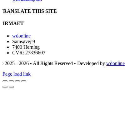
TRANSLATE THIS SITE
FIRMAET
wdonline
Samsøvej 9
7400 Herning
CVR: 27836607
© 2025 - 2026 • All Rights Reserved • Developed by
wdonline
Page load link
Go
to
Top