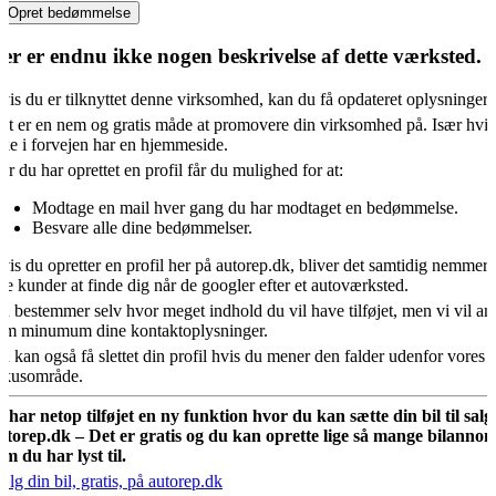
Opret bedømmelse
er er endnu ikke nogen beskrivelse af dette værksted.
vis du er tilknyttet denne virksomhed, kan du få opdateret oplysningern
et er en nem og gratis måde at promovere din virksomhed på. Især hvis
kke i forvejen har en hjemmeside.
år du har oprettet en profil får du mulighed for at:
Modtage en mail hver gang du har modtaget en bedømmelse.
Besvare alle dine bedømmelser.
vis du opretter en profil her på autorep.dk, bliver det samtidig nemmere
ye kunder at finde dig når de googler efter et autoværksted.
u bestemmer selv hvor meget indhold du vil have tilføjet, men vi vil an
om minumum dine kontaktoplysninger.
u kan også få slettet din profil hvis du mener den falder udenfor vores
okusområde.
i har netop tilføjet en ny funktion hvor du kan sætte din bil til salg
utorep.dk – Det er gratis og du kan oprette lige så mange bilannon
om du har lyst til.
ælg din bil, gratis, på autorep.dk