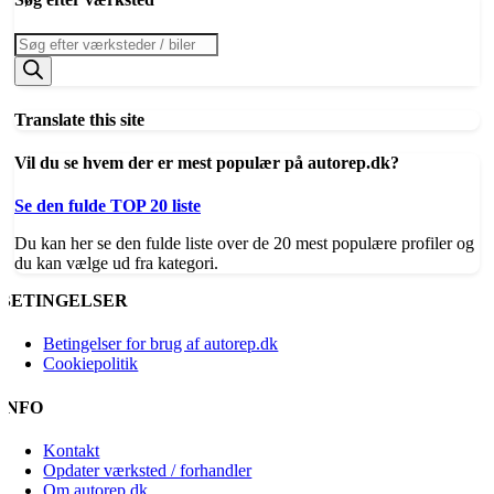
Products
search
Translate this site
Vil du se hvem der er mest populær på autorep.dk?
Se den fulde TOP 20 liste
Du kan her se den fulde liste over de 20 mest populære profiler og
du kan vælge ud fra kategori.
BETINGELSER
Betingelser for brug af autorep.dk
Cookiepolitik
INFO
Kontakt
Opdater værksted / forhandler
Om autorep.dk