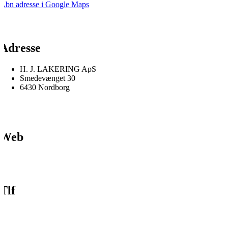
Åbn adresse i Google Maps
Adresse
H. J. LAKERING ApS
Smedevænget 30
6430 Nordborg
Web
Tlf