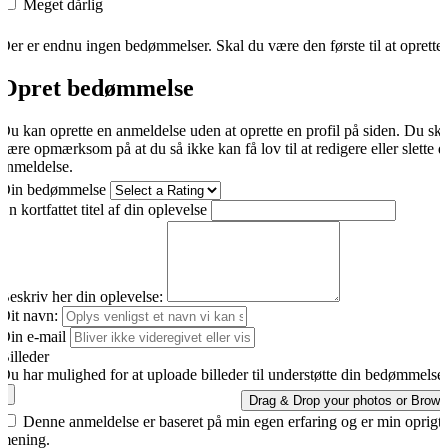
Meget dårlig
Der er endnu ingen bedømmelser. Skal du være den første til at oprette
Opret bedømmelse
Du kan oprette en anmeldelse uden at oprette en profil på siden. Du sk
være opmærksom på at du så ikke kan få lov til at redigere eller slette d
anmeldelse.
Din bedømmelse
En kortfattet titel af din oplevelse
Beskriv her din oplevelse:
Dit navn:
Din e-mail
Billeder
Du har mulighed for at uploade billeder til understøtte din bedømmelse.
Drag & Drop your photos or
Brows
Denne anmeldelse er baseret på min egen erfaring og er min oprigti
mening.