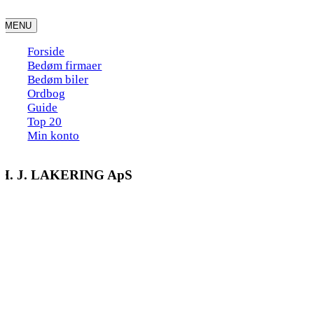
Skip
to
MENU
content
Forside
Bedøm firmaer
Bedøm biler
Ordbog
Guide
Top 20
Min konto
H. J. LAKERING ApS