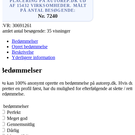
PLACERING PÅ AUTOREP.DK UD
AF 15432 VIRKSOMHEDER. MÅLT
PÅ ANTAL BESØGENDE:
Nr. 7240
CVR:
30691261
Samlet antal besøgende:
35 visninger
Bedømmelser
Opret bedømmelse
Beskrivelse
Yderligere information
Bedømmelser
Du kan 100% anonymt oprette en bedømmelse på autorep.dk. Hvis du
opretter en profil først, har du mulighed for efterfølgende at slette / rette
bedømmelse.
0
0 bedømmelser
Perfekt
Meget god
Gennemsnitlig
Dårlig