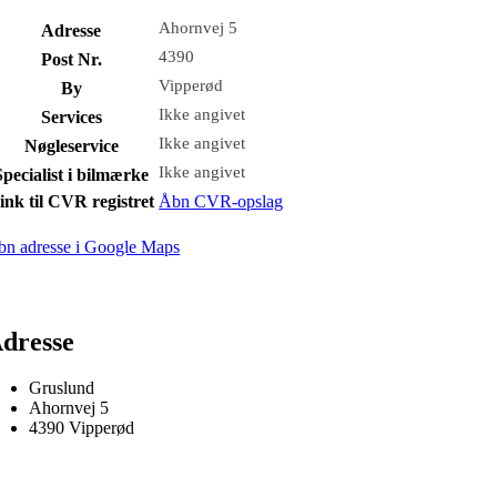
Ahornvej 5
Adresse
4390
Post Nr.
Vipperød
By
Ikke angivet
Services
Ikke angivet
Nøgleservice
Ikke angivet
Specialist i bilmærke
ink til CVR registret
Åbn CVR-opslag
bn adresse i Google Maps
dresse
Gruslund
Ahornvej 5
4390 Vipperød