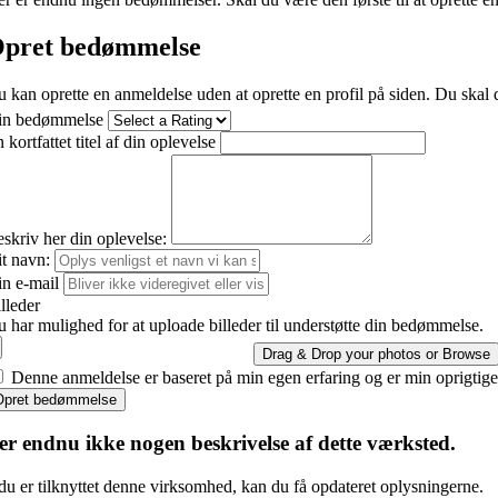
pret bedømmelse
 kan oprette en anmeldelse uden at oprette en profil på siden. Du skal d
in bedømmelse
 kortfattet titel af din oplevelse
skriv her din oplevelse:
t navn:
n e-mail
lleder
 har mulighed for at uploade billeder til understøtte din bedømmelse.
Drag & Drop your photos or
Browse
Denne anmeldelse er baseret på min egen erfaring og er min oprigtig
Opret bedømmelse
er endnu ikke nogen beskrivelse af dette værksted.
du er tilknyttet denne virksomhed, kan du få opdateret oplysningerne.