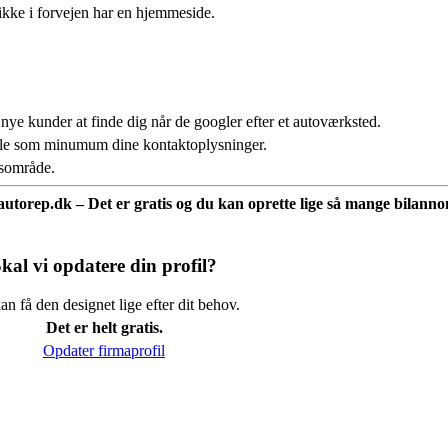
ikke i forvejen har en hjemmeside.
 nye kunder at finde dig når de googler efter et autoværksted.
fale som minumum dine kontaktoplysninger.
usområde.
å autorep.dk – Det er gratis og du kan oprette lige så mange bilannon
kal vi opdatere din profil?
n få den designet lige efter dit behov.
Det er helt gratis.
Opdater firmaprofil