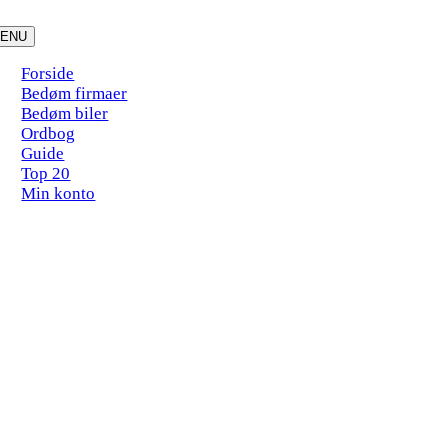
Skip
to
ENU
content
Forside
Bedøm firmaer
Bedøm biler
Ordbog
Guide
Top 20
Min konto