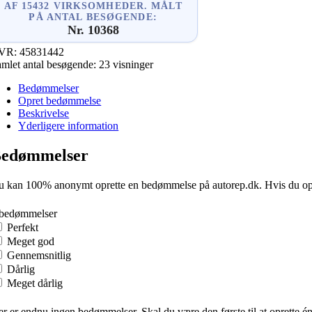
AF 15432 VIRKSOMHEDER. MÅLT
PÅ ANTAL BESØGENDE:
Nr. 10368
VR:
45831442
mlet antal besøgende:
23 visninger
Bedømmelser
Opret bedømmelse
Beskrivelse
Yderligere information
edømmelser
 kan 100% anonymt oprette en bedømmelse på autorep.dk. Hvis du oprette
 bedømmelser
Perfekt
Meget god
Gennemsnitlig
Dårlig
Meget dårlig
r er endnu ingen bedømmelser. Skal du være den første til at oprette é