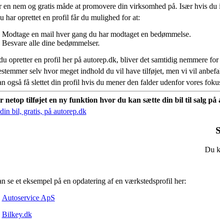
r en nem og gratis måde at promovere din virksomhed på. Især hvis du 
 har oprettet en profil får du mulighed for at:
Modtage en mail hver gang du har modtaget en bedømmelse.
Besvare alle dine bedømmelser.
du opretter en profil her på autorep.dk, bliver det samtidig nemmere for
stemmer selv hvor meget indhold du vil have tilføjet, men vi vil anbe
n også få slettet din profil hvis du mener den falder udenfor vores fok
r netop tilføjet en ny funktion hvor du kan sætte din bil til salg p
in bil, gratis, på autorep.dk
S
Du ka
n se et eksempel på en opdatering af en værkstedsprofil her:
Autoservice ApS
Bilkey.dk