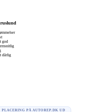
ruslund
dømmelser
kt
t god
msnitlig
g
 dårlig
book
l
enger
dIn
PLACERING PÅ AUTOREP.DK UD