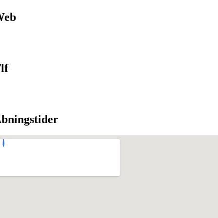
Web
lf
bningstider