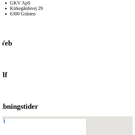
GKV ApS
Kirkegårdsvej 29
6300 Gråsten
Web
Tlf
Åbningstider