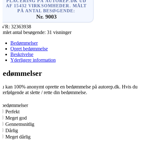
PLACERING PÅ AUTOREP.DK UD
AF 15432 VIRKSOMHEDER. MÅLT
PÅ ANTAL BESØGENDE:
Nr. 9003
CVR:
32363938
amlet antal besøgende:
31 visninger
Bedømmelser
Opret bedømmelse
Beskrivelse
Yderligere information
Bedømmelser
u kan 100% anonymt oprette en bedømmelse på autorep.dk. Hvis du opre
fterfølgende at slette / rette din bedømmelse.
0
0 bedømmelser
Perfekt
Meget god
Gennemsnitlig
Dårlig
Meget dårlig