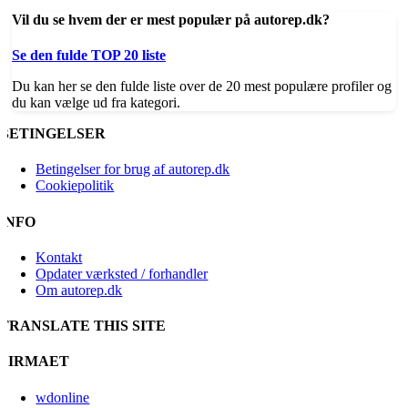
Vil du se hvem der er mest populær på autorep.dk?
Se den fulde TOP 20 liste
Du kan her se den fulde liste over de 20 mest populære profiler og
du kan vælge ud fra kategori.
BETINGELSER
Betingelser for brug af autorep.dk
Cookiepolitik
INFO
Kontakt
Opdater værksted / forhandler
Om autorep.dk
TRANSLATE THIS SITE
FIRMAET
wdonline