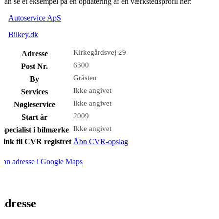
kan se et eksempel på en opdatering af en værkstedsprofil her:
Autoservice ApS
Bilkey.dk
Kirkegårdsvej 29
Adresse
6300
Post Nr.
Gråsten
By
Ikke angivet
Services
Ikke angivet
Nøgleservice
2009
Start år
Ikke angivet
Specialist i bilmærke
Link til CVR registret
Åbn CVR-opslag
bn adresse i Google Maps
Adresse