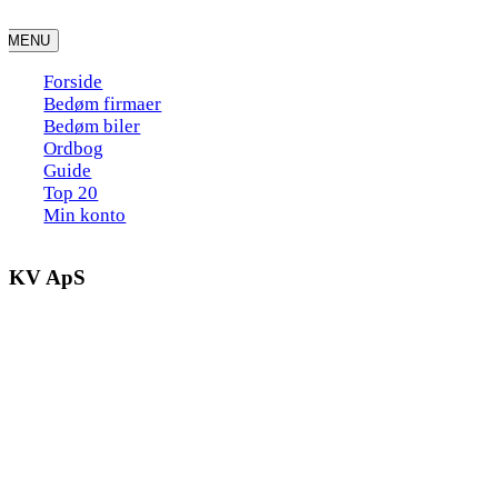
Skip
to
MENU
content
Forside
Bedøm firmaer
Bedøm biler
Ordbog
Guide
Top 20
Min konto
GKV ApS