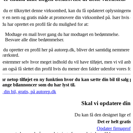
s du er tilknyttet denne virksomhed, kan du få opdateret oplysningerne
 er en nem og gratis måde at promovere din virksomhed på. Især hvis d
 du har oprettet en profil får du mulighed for at:
Modtage en mail hver gang du har modtaget en bedømmelse.
Besvare alle dine bedømmelser.
s du opretter en profil her på autorep.dk, bliver det samtidig nemmere fo
oværksted.
bestemmer selv hvor meget indhold du vil have tilføjet, men vi vil an
kan også få slettet din profil hvis du mener den falder udenfor vores f
har netop tilføjet en ny funktion hvor du kan sætte din bil til salg 
mange bilannoncer som du har lyst til.
g din bil, gratis, på autorep.dk
Skal vi opdatere din 
Du kan få den designet lige eft
Det er helt gratis.
Opdater firmaprofil