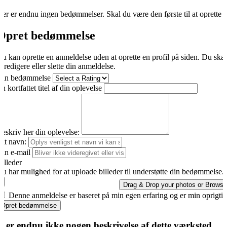
er er endnu ingen bedømmelser. Skal du være den første til at oprette 
Opret bedømmelse
u kan oprette en anmeldelse uden at oprette en profil på siden. Du ska
t redigere eller slette din anmeldelse.
Din bedømmelse
n kortfattet titel af din oplevelse
eskriv her din oplevelse:
it navn:
in e-mail
illeder
u har mulighed for at uploade billeder til understøtte din bedømmelse.
Drag & Drop your photos or
Browse
Denne anmeldelse er baseret på min egen erfaring og er min oprigti
Opret bedømmelse
r er endnu ikke nogen beskrivelse af dette værksted.