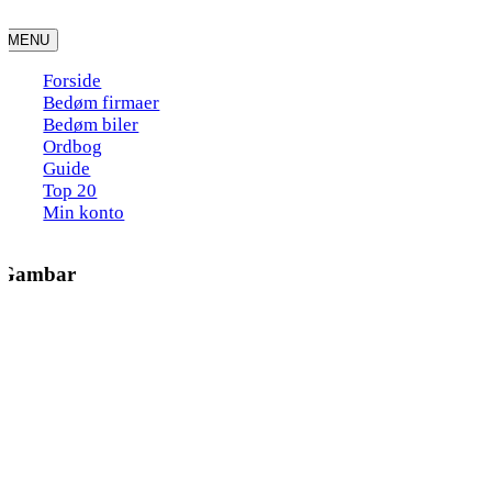
Skip
to
MENU
content
Forside
Bedøm firmaer
Bedøm biler
Ordbog
Guide
Top 20
Min konto
Gambar