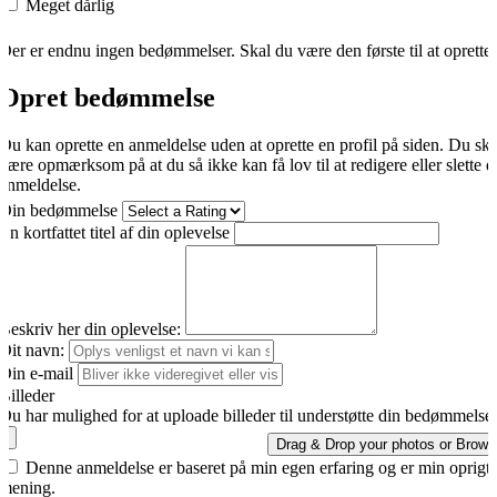
Meget dårlig
Der er endnu ingen bedømmelser. Skal du være den første til at oprette
Opret bedømmelse
Du kan oprette en anmeldelse uden at oprette en profil på siden. Du sk
være opmærksom på at du så ikke kan få lov til at redigere eller slette d
anmeldelse.
Din bedømmelse
En kortfattet titel af din oplevelse
Beskriv her din oplevelse:
Dit navn:
Din e-mail
Billeder
Du har mulighed for at uploade billeder til understøtte din bedømmelse.
Drag & Drop your photos or
Brows
Denne anmeldelse er baseret på min egen erfaring og er min oprigti
mening.