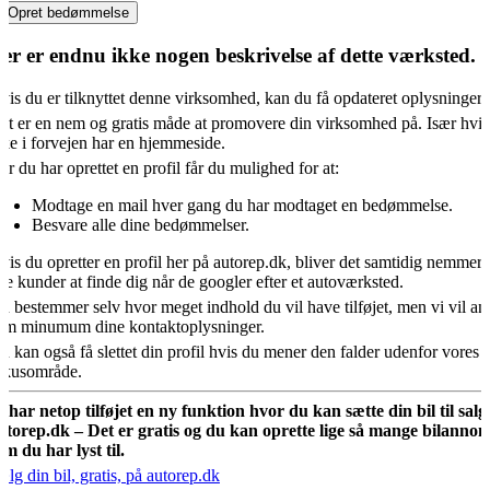
Opret bedømmelse
er er endnu ikke nogen beskrivelse af dette værksted.
vis du er tilknyttet denne virksomhed, kan du få opdateret oplysningern
et er en nem og gratis måde at promovere din virksomhed på. Især hvis
kke i forvejen har en hjemmeside.
år du har oprettet en profil får du mulighed for at:
Modtage en mail hver gang du har modtaget en bedømmelse.
Besvare alle dine bedømmelser.
vis du opretter en profil her på autorep.dk, bliver det samtidig nemmere
ye kunder at finde dig når de googler efter et autoværksted.
u bestemmer selv hvor meget indhold du vil have tilføjet, men vi vil an
om minumum dine kontaktoplysninger.
u kan også få slettet din profil hvis du mener den falder udenfor vores
okusområde.
i har netop tilføjet en ny funktion hvor du kan sætte din bil til salg
utorep.dk – Det er gratis og du kan oprette lige så mange bilannon
om du har lyst til.
ælg din bil, gratis, på autorep.dk