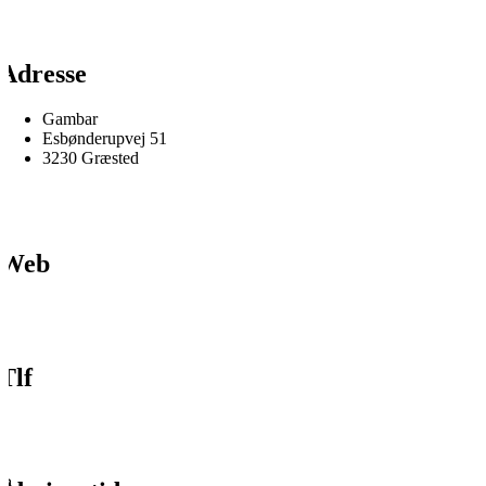
Adresse
Gambar
Esbønderupvej 51
3230 Græsted
Web
Tlf