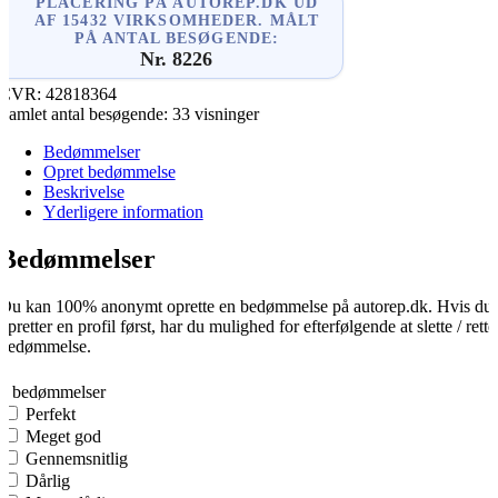
PLACERING PÅ AUTOREP.DK UD
AF 15432 VIRKSOMHEDER. MÅLT
PÅ ANTAL BESØGENDE:
Nr. 8226
CVR:
42818364
Samlet antal besøgende:
33 visninger
Bedømmelser
Opret bedømmelse
Beskrivelse
Yderligere information
Bedømmelser
Du kan 100% anonymt oprette en bedømmelse på autorep.dk. Hvis du
opretter en profil først, har du mulighed for efterfølgende at slette / rette
bedømmelse.
0
0 bedømmelser
Perfekt
Meget god
Gennemsnitlig
Dårlig