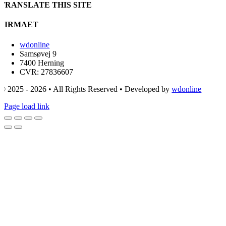
TRANSLATE THIS SITE
FIRMAET
wdonline
Samsøvej 9
7400 Herning
CVR: 27836607
© 2025 - 2026 • All Rights Reserved • Developed by
wdonline
Page load link
Go
to
Top