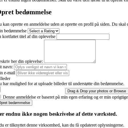
pret bedømmelse
 kan oprette en anmeldelse uden at oprette en profil på siden. Du skal d
in bedømmelse
 kortfattet titel af din oplevelse
skriv her din oplevelse:
t navn:
n e-mail
lleder
 har mulighed for at uploade billeder til understøtte din bedømmelse.
Drag & Drop your photos or
Browse
Denne anmeldelse er baseret på min egen erfaring og er min oprigtig
Opret bedømmelse
er endnu ikke nogen beskrivelse af dette værksted.
du er tilknyttet denne virksomhed, kan du få opdateret oplysningerne.