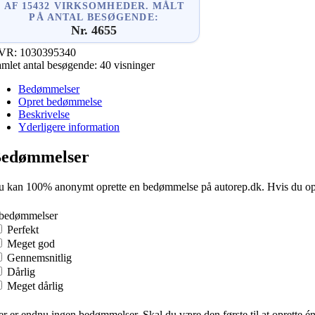
AF 15432 VIRKSOMHEDER. MÅLT
PÅ ANTAL BESØGENDE:
Nr. 4655
VR:
1030395340
mlet antal besøgende:
40 visninger
Bedømmelser
Opret bedømmelse
Beskrivelse
Yderligere information
edømmelser
 kan 100% anonymt oprette en bedømmelse på autorep.dk. Hvis du oprette
 bedømmelser
Perfekt
Meget god
Gennemsnitlig
Dårlig
Meget dårlig
r er endnu ingen bedømmelser. Skal du være den første til at oprette é