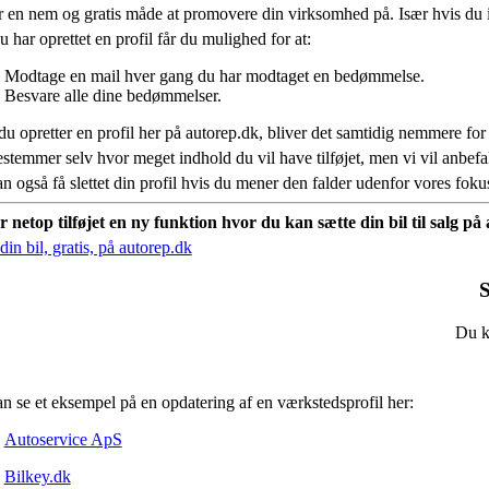
r en nem og gratis måde at promovere din virksomhed på. Især hvis du 
 har oprettet en profil får du mulighed for at:
Modtage en mail hver gang du har modtaget en bedømmelse.
Besvare alle dine bedømmelser.
du opretter en profil her på autorep.dk, bliver det samtidig nemmere for
stemmer selv hvor meget indhold du vil have tilføjet, men vi vil anbe
n også få slettet din profil hvis du mener den falder udenfor vores fok
r netop tilføjet en ny funktion hvor du kan sætte din bil til salg p
in bil, gratis, på autorep.dk
S
Du ka
n se et eksempel på en opdatering af en værkstedsprofil her:
Autoservice ApS
Bilkey.dk