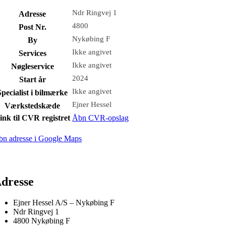
Ndr Ringvej 1
Adresse
4800
Post Nr.
Nykøbing F
By
Ikke angivet
Services
Ikke angivet
Nøgleservice
2024
Start år
Ikke angivet
Specialist i bilmærke
Ejner Hessel
Værkstedskæde
ink til CVR registret
Åbn CVR-opslag
bn adresse i Google Maps
dresse
Ejner Hessel A/S – Nykøbing F
Ndr Ringvej 1
4800 Nykøbing F