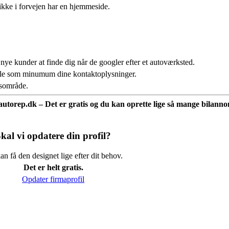
ikke i forvejen har en hjemmeside.
 nye kunder at finde dig når de googler efter et autoværksted.
fale som minumum dine kontaktoplysninger.
usområde.
å autorep.dk – Det er gratis og du kan oprette lige så mange bilannon
kal vi opdatere din profil?
n få den designet lige efter dit behov.
Det er helt gratis.
Opdater firmaprofil