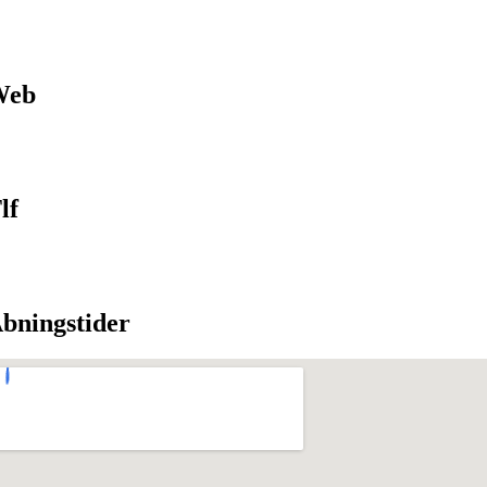
Web
lf
bningstider