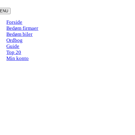
Skip
to
ENU
content
Forside
Bedøm firmaer
Bedøm biler
Ordbog
Guide
Top 20
Min konto