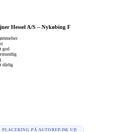
jner Hessel A/S – Nykøbing F
dømmelser
kt
t god
msnitlig
g
 dårlig
book
l
enger
dIn
PLACERING PÅ AUTOREP.DK UD