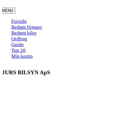
Skip
to
MENU
content
Forside
Bedøm firmaer
Bedøm biler
Ordbog
Guide
Top 20
Min konto
DJURS BILSYN ApS