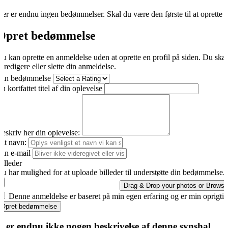
er er endnu ingen bedømmelser. Skal du være den første til at oprette 
Opret bedømmelse
u kan oprette en anmeldelse uden at oprette en profil på siden. Du ska
t redigere eller slette din anmeldelse.
Din bedømmelse
n kortfattet titel af din oplevelse
eskriv her din oplevelse:
it navn:
in e-mail
illeder
u har mulighed for at uploade billeder til understøtte din bedømmelse.
Drag & Drop your photos or
Browse
Denne anmeldelse er baseret på min egen erfaring og er min oprigti
Opret bedømmelse
r er endnu ikke nogen beskrivelse af denne synshal.