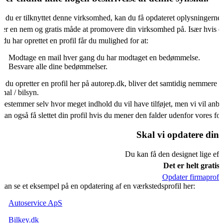
s du er tilknyttet denne virksomhed, kan du få opdateret oplysningerne
 er en nem og gratis måde at promovere din virksomhed på. Især hvis d
 du har oprettet en profil får du mulighed for at:
Modtage en mail hver gang du har modtaget en bedømmelse.
Besvare alle dine bedømmelser.
s du opretter en profil her på autorep.dk, bliver det samtidig nemmere f
shal / bilsyn.
bestemmer selv hvor meget indhold du vil have tilføjet, men vi vil an
kan også få slettet din profil hvis du mener den falder udenfor vores f
Skal vi opdatere din 
Du kan få den designet lige eft
Det er helt gratis.
Opdater firmaprofil
kan se et eksempel på en opdatering af en værkstedsprofil her:
Autoservice ApS
Bilkey.dk