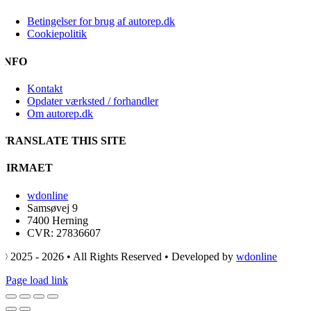
Betingelser for brug af autorep.dk
Cookiepolitik
INFO
Kontakt
Opdater værksted / forhandler
Om autorep.dk
TRANSLATE THIS SITE
FIRMAET
wdonline
Samsøvej 9
7400 Herning
CVR: 27836607
© 2025 - 2026 • All Rights Reserved • Developed by
wdonline
Page load link