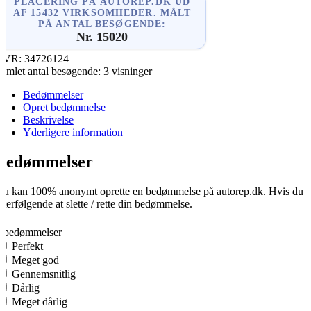
PLACERING PÅ AUTOREP.DK UD
AF 15432 VIRKSOMHEDER. MÅLT
PÅ ANTAL BESØGENDE:
Nr. 15020
CVR:
34726124
amlet antal besøgende:
3 visninger
Bedømmelser
Opret bedømmelse
Beskrivelse
Yderligere information
Bedømmelser
u kan 100% anonymt oprette en bedømmelse på autorep.dk. Hvis du opre
fterfølgende at slette / rette din bedømmelse.
0
0 bedømmelser
Perfekt
Meget god
Gennemsnitlig
Dårlig
Meget dårlig