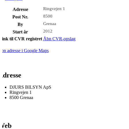
Ringvejen 1
Adresse
8500
Post Nr.
Grenaa
By
2012
Start år
Link til CVR registret
Åbn CVR-opslag
bn adresse i Google Maps
Adresse
DJURS BILSYN ApS
Ringvejen 1
8500 Grenaa
Web