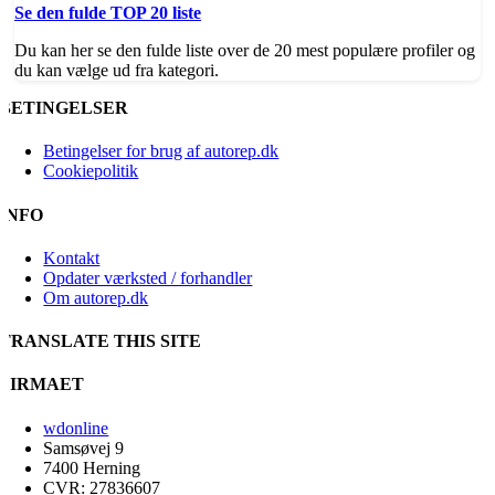
Se den fulde TOP 20 liste
Du kan her se den fulde liste over de 20 mest populære profiler og
du kan vælge ud fra kategori.
BETINGELSER
Betingelser for brug af autorep.dk
Cookiepolitik
INFO
Kontakt
Opdater værksted / forhandler
Om autorep.dk
TRANSLATE THIS SITE
FIRMAET
wdonline
Samsøvej 9
7400 Herning
CVR: 27836607