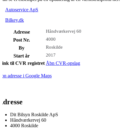
Autoservice ApS
Bilkey.dk
Håndværkervej 60
Adresse
4000
Post Nr.
Roskilde
By
2017
Start år
Link til CVR registret
Åbn CVR-opslag
bn adresse i Google Maps
Adresse
Dit Bilsyn Roskilde ApS
Håndværkervej 60
4000 Roskilde