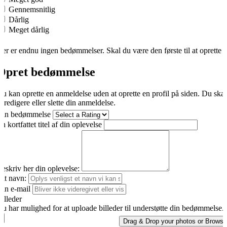
Gennemsnitlig
Dårlig
Meget dårlig
er er endnu ingen bedømmelser. Skal du være den første til at oprette 
Opret bedømmelse
u kan oprette en anmeldelse uden at oprette en profil på siden. Du ska
t redigere eller slette din anmeldelse.
Din bedømmelse
n kortfattet titel af din oplevelse
eskriv her din oplevelse:
it navn:
in e-mail
illeder
u har mulighed for at uploade billeder til understøtte din bedømmelse.
Drag & Drop your photos or
Browse