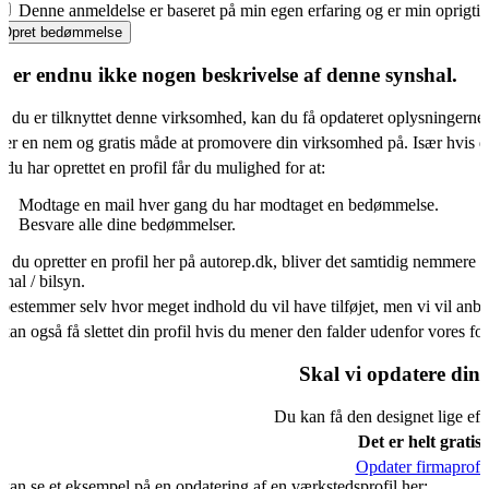
Denne anmeldelse er baseret på min egen erfaring og er min oprigti
Opret bedømmelse
r er endnu ikke nogen beskrivelse af denne synshal.
s du er tilknyttet denne virksomhed, kan du få opdateret oplysningerne
 er en nem og gratis måde at promovere din virksomhed på. Især hvis d
 du har oprettet en profil får du mulighed for at:
Modtage en mail hver gang du har modtaget en bedømmelse.
Besvare alle dine bedømmelser.
s du opretter en profil her på autorep.dk, bliver det samtidig nemmere f
shal / bilsyn.
bestemmer selv hvor meget indhold du vil have tilføjet, men vi vil an
kan også få slettet din profil hvis du mener den falder udenfor vores f
Skal vi opdatere din 
Du kan få den designet lige eft
Det er helt gratis.
Opdater firmaprofil
kan se et eksempel på en opdatering af en værkstedsprofil her: