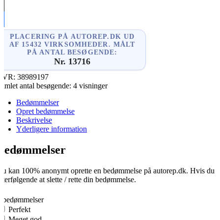
kedIn
re
PLACERING PÅ AUTOREP.DK UD
AF 15432 VIRKSOMHEDER. MÅLT
PÅ ANTAL BESØGENDE:
Nr. 13716
CVR:
38989197
amlet antal besøgende:
4 visninger
Bedømmelser
Opret bedømmelse
Beskrivelse
Yderligere information
Bedømmelser
u kan 100% anonymt oprette en bedømmelse på autorep.dk. Hvis du opre
fterfølgende at slette / rette din bedømmelse.
0
0 bedømmelser
Perfekt
Meget god