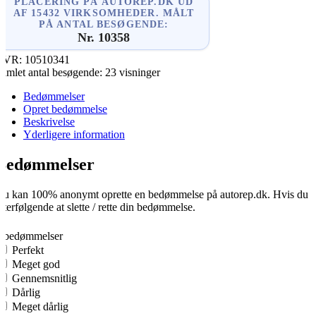
PLACERING PÅ AUTOREP.DK UD
AF 15432 VIRKSOMHEDER. MÅLT
PÅ ANTAL BESØGENDE:
Nr. 10358
CVR:
10510341
amlet antal besøgende:
23 visninger
Bedømmelser
Opret bedømmelse
Beskrivelse
Yderligere information
Bedømmelser
u kan 100% anonymt oprette en bedømmelse på autorep.dk. Hvis du opre
fterfølgende at slette / rette din bedømmelse.
0
0 bedømmelser
Perfekt
Meget god
Gennemsnitlig
Dårlig
Meget dårlig