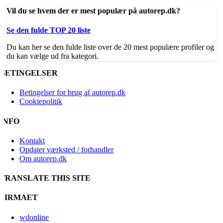
Vil du se hvem der er mest populær på autorep.dk?
Se den fulde TOP 20 liste
Du kan her se den fulde liste over de 20 mest populære profiler og
du kan vælge ud fra kategori.
BETINGELSER
Betingelser for brug af autorep.dk
Cookiepolitik
INFO
Kontakt
Opdater værksted / forhandler
Om autorep.dk
TRANSLATE THIS SITE
FIRMAET
wdonline