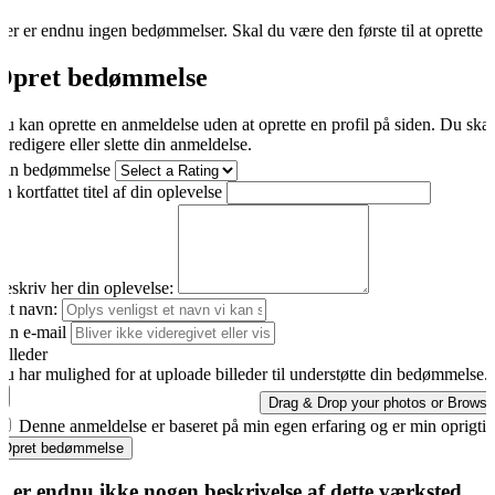
er er endnu ingen bedømmelser. Skal du være den første til at oprette 
Opret bedømmelse
u kan oprette en anmeldelse uden at oprette en profil på siden. Du ska
t redigere eller slette din anmeldelse.
Din bedømmelse
n kortfattet titel af din oplevelse
eskriv her din oplevelse:
it navn:
in e-mail
illeder
u har mulighed for at uploade billeder til understøtte din bedømmelse.
Drag & Drop your photos or
Browse
Denne anmeldelse er baseret på min egen erfaring og er min oprigti
Opret bedømmelse
r er endnu ikke nogen beskrivelse af dette værksted.