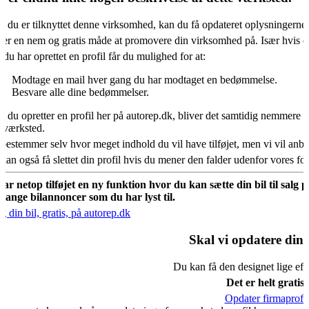
s du er tilknyttet denne virksomhed, kan du få opdateret oplysningerne
 er en nem og gratis måde at promovere din virksomhed på. Især hvis d
 du har oprettet en profil får du mulighed for at:
Modtage en mail hver gang du har modtaget en bedømmelse.
Besvare alle dine bedømmelser.
s du opretter en profil her på autorep.dk, bliver det samtidig nemmere fo
oværksted.
bestemmer selv hvor meget indhold du vil have tilføjet, men vi vil an
kan også få slettet din profil hvis du mener den falder udenfor vores f
har netop tilføjet en ny funktion hvor du kan sætte din bil til salg 
mange bilannoncer som du har lyst til.
g din bil, gratis, på autorep.dk
Skal vi opdatere din 
Du kan få den designet lige eft
Det er helt gratis.
Opdater firmaprofil