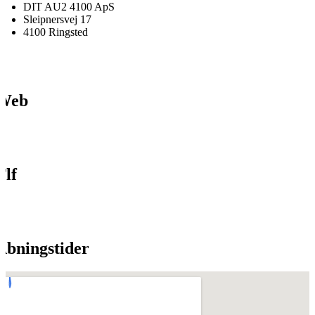
DIT AU2 4100 ApS
Sleipnersvej 17
4100 Ringsted
Web
Tlf
Åbningstider