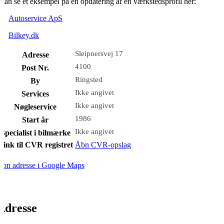
kan se et eksempel på en opdatering af en værkstedsprofil her:
Autoservice ApS
Bilkey.dk
Sleipnersvej 17
Adresse
4100
Post Nr.
Ringsted
By
Ikke angivet
Services
Ikke angivet
Nøgleservice
1986
Start år
Ikke angivet
Specialist i bilmærke
Link til CVR registret
Åbn CVR-opslag
bn adresse i Google Maps
Adresse