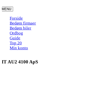
Skip
to
MENU
content
Forside
Bedøm firmaer
Bedøm biler
Ordbog
Guide
Top 20
Min konto
DIT AU2 4100 ApS