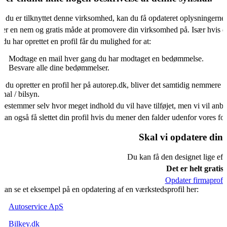
s du er tilknyttet denne virksomhed, kan du få opdateret oplysningerne
 er en nem og gratis måde at promovere din virksomhed på. Især hvis d
 du har oprettet en profil får du mulighed for at:
Modtage en mail hver gang du har modtaget en bedømmelse.
Besvare alle dine bedømmelser.
s du opretter en profil her på autorep.dk, bliver det samtidig nemmere f
shal / bilsyn.
bestemmer selv hvor meget indhold du vil have tilføjet, men vi vil an
kan også få slettet din profil hvis du mener den falder udenfor vores f
Skal vi opdatere din 
Du kan få den designet lige eft
Det er helt gratis.
Opdater firmaprofil
kan se et eksempel på en opdatering af en værkstedsprofil her:
Autoservice ApS
Bilkey.dk