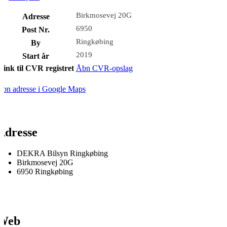
Birkmosevej 20G
Adresse
6950
Post Nr.
Ringkøbing
By
2019
Start år
Link til CVR registret
Åbn CVR-opslag
bn adresse i Google Maps
Adresse
DEKRA Bilsyn Ringkøbing
Birkmosevej 20G
6950 Ringkøbing
Web