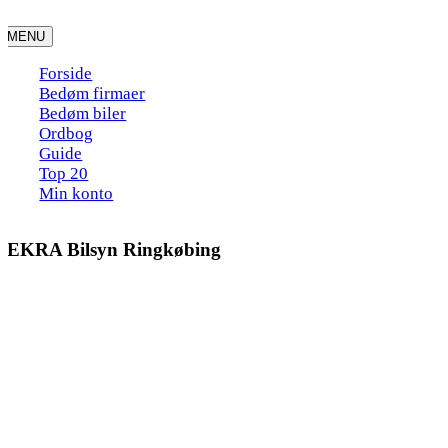
Skip
to
MENU
content
Forside
Bedøm firmaer
Bedøm biler
Ordbog
Guide
Top 20
Min konto
DEKRA Bilsyn Ringkøbing