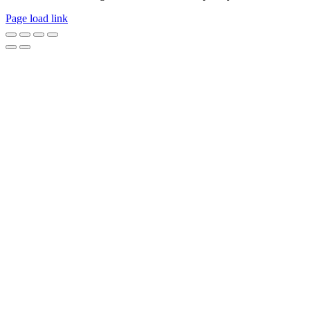
Page load link
Go
to
Top