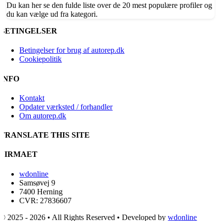
Du kan her se den fulde liste over de 20 mest populære profiler og
du kan vælge ud fra kategori.
BETINGELSER
Betingelser for brug af autorep.dk
Cookiepolitik
INFO
Kontakt
Opdater værksted / forhandler
Om autorep.dk
TRANSLATE THIS SITE
FIRMAET
wdonline
Samsøvej 9
7400 Herning
CVR: 27836607
© 2025 - 2026 • All Rights Reserved • Developed by
wdonline