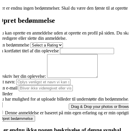
er er endnu ingen bedømmelser. Skal du være den første til at oprette 
Opret bedømmelse
u kan oprette en anmeldelse uden at oprette en profil på siden. Du ska
t redigere eller slette din anmeldelse.
Din bedømmelse
n kortfattet titel af din oplevelse
eskriv her din oplevelse:
it navn:
in e-mail
illeder
u har mulighed for at uploade billeder til understøtte din bedømmelse.
Drag & Drop your photos or
Browse
Denne anmeldelse er baseret på min egen erfaring og er min oprigti
Opret bedømmelse
r er endnu ikke nogen beskrivelse af denne synshal.