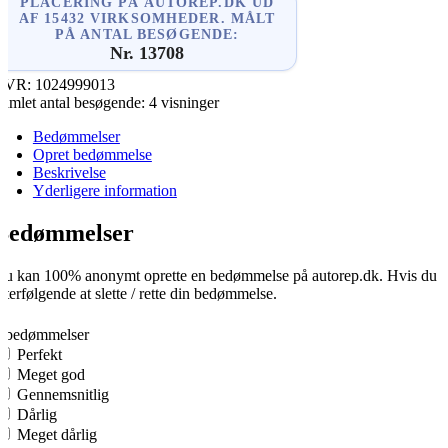
PLACERING PÅ AUTOREP.DK UD
AF 15432 VIRKSOMHEDER. MÅLT
PÅ ANTAL BESØGENDE:
Nr. 13708
CVR:
1024999013
amlet antal besøgende:
4 visninger
Bedømmelser
Opret bedømmelse
Beskrivelse
Yderligere information
Bedømmelser
u kan 100% anonymt oprette en bedømmelse på autorep.dk. Hvis du opre
fterfølgende at slette / rette din bedømmelse.
0
0 bedømmelser
Perfekt
Meget god
Gennemsnitlig
Dårlig
Meget dårlig