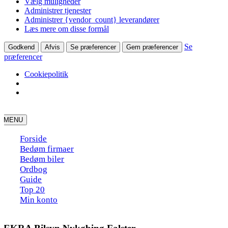
Vælg muligheder
Administrer tjenester
Administrer {vendor_count} leverandører
Læs mere om disse formål
Se
Godkend
Afvis
Se præferencer
Gem præferencer
præferencer
Cookiepolitik
Skip
to
MENU
content
Forside
Bedøm firmaer
Bedøm biler
Ordbog
Guide
Top 20
Min konto