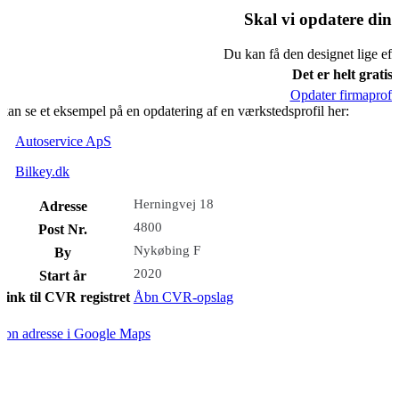
Skal vi opdatere din 
Du kan få den designet lige eft
Det er helt gratis.
Opdater firmaprofil
kan se et eksempel på en opdatering af en værkstedsprofil her:
Autoservice ApS
Bilkey.dk
Herningvej 18
Adresse
4800
Post Nr.
Nykøbing F
By
2020
Start år
Link til CVR registret
Åbn CVR-opslag
bn adresse i Google Maps