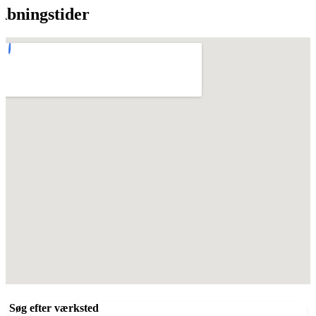
Åbningstider
Søg efter værksted