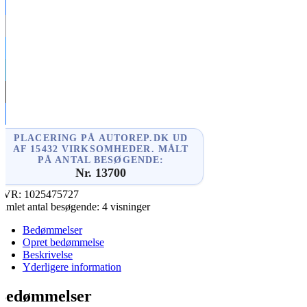
cebook
il
senger
kedIn
re
PLACERING PÅ AUTOREP.DK UD
AF 15432 VIRKSOMHEDER. MÅLT
PÅ ANTAL BESØGENDE:
Nr. 13700
CVR:
1025475727
amlet antal besøgende:
4 visninger
Bedømmelser
Opret bedømmelse
Beskrivelse
Yderligere information
Bedømmelser