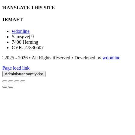
TRANSLATE THIS SITE
FIRMAET
wdonline
Samsøvej 9
7400 Herning
CVR: 27836607
© 2025 - 2026 • All Rights Reserved • Developed by
wdonline
Page load link
Administrer samtykke
Go
to
Top