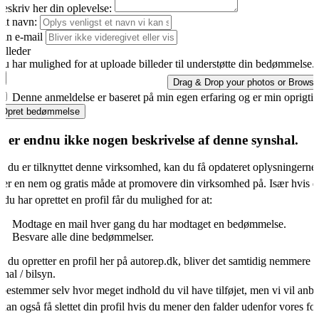
eskriv her din oplevelse:
it navn:
in e-mail
illeder
u har mulighed for at uploade billeder til understøtte din bedømmelse.
Drag & Drop your photos or
Browse
Denne anmeldelse er baseret på min egen erfaring og er min oprigti
Opret bedømmelse
r er endnu ikke nogen beskrivelse af denne synshal.
s du er tilknyttet denne virksomhed, kan du få opdateret oplysningerne
 er en nem og gratis måde at promovere din virksomhed på. Især hvis d
 du har oprettet en profil får du mulighed for at:
Modtage en mail hver gang du har modtaget en bedømmelse.
Besvare alle dine bedømmelser.
s du opretter en profil her på autorep.dk, bliver det samtidig nemmere f
shal / bilsyn.
bestemmer selv hvor meget indhold du vil have tilføjet, men vi vil an
kan også få slettet din profil hvis du mener den falder udenfor vores f