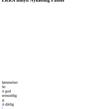
DEKRA Bilsyn Nykøbing Falster
edømmelser
fekt
et god
nemsnitlig
lig
et dårlig