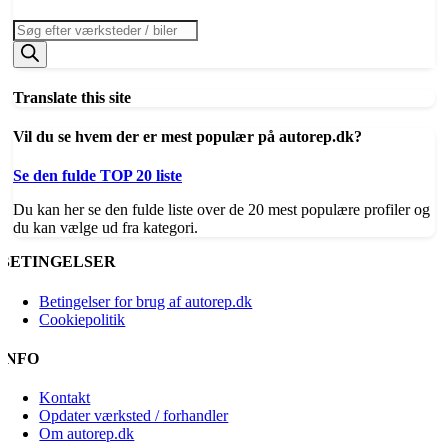
Products
search
Translate this site
Vil du se hvem der er mest populær på autorep.dk?
Se den fulde TOP 20 liste
Du kan her se den fulde liste over de 20 mest populære profiler og
du kan vælge ud fra kategori.
BETINGELSER
Betingelser for brug af autorep.dk
Cookiepolitik
INFO
Kontakt
Opdater værksted / forhandler
Om autorep.dk