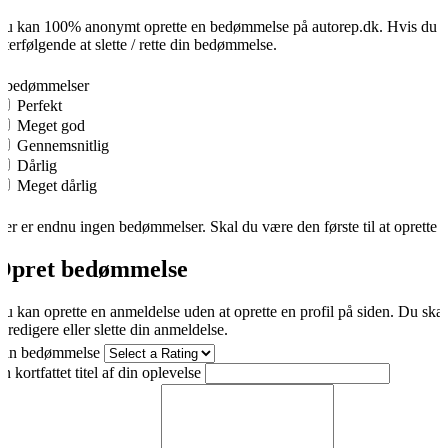
u kan 100% anonymt oprette en bedømmelse på autorep.dk. Hvis du opre
fterfølgende at slette / rette din bedømmelse.
0
0 bedømmelser
Perfekt
Meget god
Gennemsnitlig
Dårlig
Meget dårlig
er er endnu ingen bedømmelser. Skal du være den første til at oprette 
Opret bedømmelse
u kan oprette en anmeldelse uden at oprette en profil på siden. Du ska
t redigere eller slette din anmeldelse.
Din bedømmelse
n kortfattet titel af din oplevelse