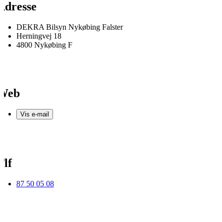
Adresse
DEKRA Bilsyn Nykøbing Falster
Herningvej 18
4800 Nykøbing F
Web
Vis e-mail
Tlf
87 50 05 08