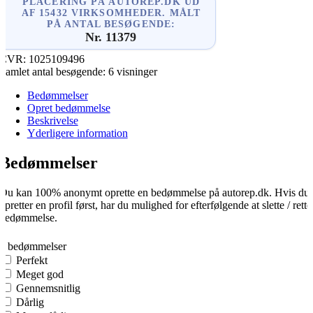
PLACERING PÅ AUTOREP.DK UD
AF 15432 VIRKSOMHEDER. MÅLT
PÅ ANTAL BESØGENDE:
Nr. 11379
CVR:
1025109496
Samlet antal besøgende:
6 visninger
Bedømmelser
Opret bedømmelse
Beskrivelse
Yderligere information
Bedømmelser
Du kan 100% anonymt oprette en bedømmelse på autorep.dk. Hvis du
opretter en profil først, har du mulighed for efterfølgende at slette / rette
bedømmelse.
0
0 bedømmelser
Perfekt
Meget god
Gennemsnitlig
Dårlig