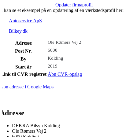
Opdater firmaprofil
u kan se et eksempel på en opdatering af en værkstedsprofil her:
Autoservice ApS
Bilkey.dk
Ole Rømers Vej 2
Adresse
6000
Post Nr.
Kolding
By
2019
Start år
Link til CVR registret
Åbn CVR-opslag
Åbn adresse i Google Maps
Adresse
DEKRA Bilsyn Kolding
Ole Rømers Vej 2
6000 Kolding