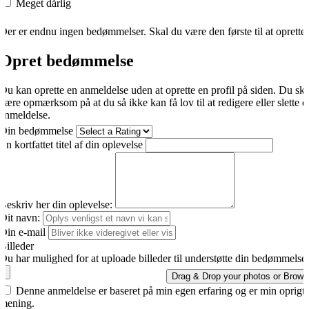
Meget dårlig
Der er endnu ingen bedømmelser. Skal du være den første til at oprette
Opret bedømmelse
Du kan oprette en anmeldelse uden at oprette en profil på siden. Du sk
være opmærksom på at du så ikke kan få lov til at redigere eller slette d
anmeldelse.
Din bedømmelse
En kortfattet titel af din oplevelse
Beskriv her din oplevelse:
Dit navn:
Din e-mail
Billeder
Du har mulighed for at uploade billeder til understøtte din bedømmelse.
Drag & Drop your photos or
Brows
Denne anmeldelse er baseret på min egen erfaring og er min oprigti
mening.