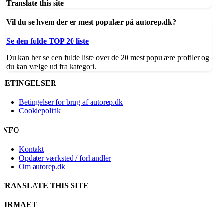
Translate this site
Vil du se hvem der er mest populær på autorep.dk?
Se den fulde TOP 20 liste
Du kan her se den fulde liste over de 20 mest populære profiler og
du kan vælge ud fra kategori.
BETINGELSER
Betingelser for brug af autorep.dk
Cookiepolitik
INFO
Kontakt
Opdater værksted / forhandler
Om autorep.dk
TRANSLATE THIS SITE
FIRMAET