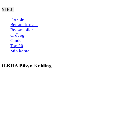
Skip
to
MENU
content
Forside
Bedøm firmaer
Bedøm biler
Ordbog
Guide
Top 20
Min konto
DEKRA Bilsyn Kolding