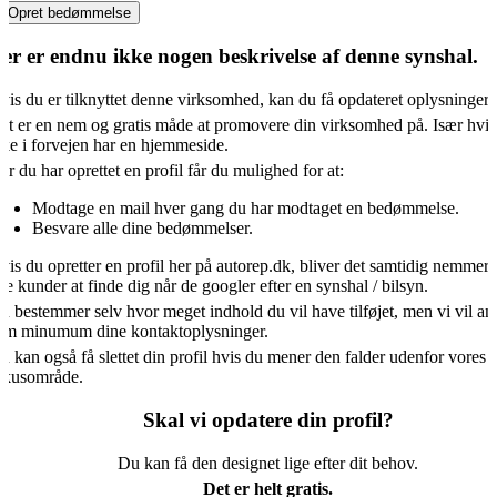
Opret bedømmelse
er er endnu ikke nogen beskrivelse af denne synshal.
vis du er tilknyttet denne virksomhed, kan du få opdateret oplysningern
et er en nem og gratis måde at promovere din virksomhed på. Især hvis
kke i forvejen har en hjemmeside.
år du har oprettet en profil får du mulighed for at:
Modtage en mail hver gang du har modtaget en bedømmelse.
Besvare alle dine bedømmelser.
vis du opretter en profil her på autorep.dk, bliver det samtidig nemmere
ye kunder at finde dig når de googler efter en synshal / bilsyn.
u bestemmer selv hvor meget indhold du vil have tilføjet, men vi vil an
om minumum dine kontaktoplysninger.
u kan også få slettet din profil hvis du mener den falder udenfor vores
okusområde.
Skal vi opdatere din profil?
Du kan få den designet lige efter dit behov.
Det er helt gratis.