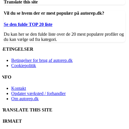
Translate this site
Vil du se hvem der er mest populær på autorep.dk?
Se den fulde TOP 20 liste
Du kan her se den fulde liste over de 20 mest populære profiler og
du kan vælge ud fra kategori.
BETINGELSER
Betingelser for brug af autorep.dk
Cookiepolitik
INFO
Kontakt
Opdater værksted / forhandler
Om autorep.dk
TRANSLATE THIS SITE
FIRMAET