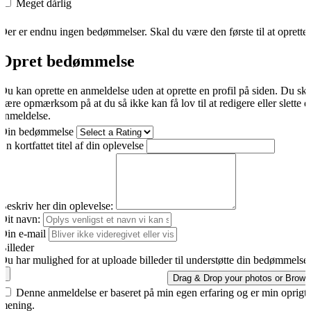
Meget dårlig
Der er endnu ingen bedømmelser. Skal du være den første til at oprette
Opret bedømmelse
Du kan oprette en anmeldelse uden at oprette en profil på siden. Du sk
være opmærksom på at du så ikke kan få lov til at redigere eller slette d
anmeldelse.
Din bedømmelse
En kortfattet titel af din oplevelse
Beskriv her din oplevelse:
Dit navn:
Din e-mail
Billeder
Du har mulighed for at uploade billeder til understøtte din bedømmelse.
Drag & Drop your photos or
Brows
Denne anmeldelse er baseret på min egen erfaring og er min oprigti
mening.