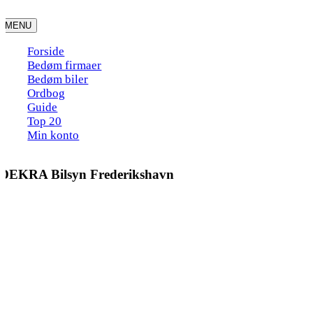
Skip
to
MENU
content
Forside
Bedøm firmaer
Bedøm biler
Ordbog
Guide
Top 20
Min konto
DEKRA Bilsyn Frederikshavn