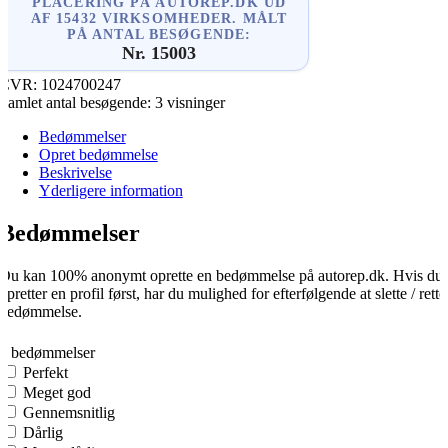
PLACERING PÅ AUTOREP.DK UD
AF 15432 VIRKSOMHEDER. MÅLT
PÅ ANTAL BESØGENDE:
Nr. 15003
CVR:
1024700247
Samlet antal besøgende:
3 visninger
Bedømmelser
Opret bedømmelse
Beskrivelse
Yderligere information
Bedømmelser
Du kan 100% anonymt oprette en bedømmelse på autorep.dk. Hvis du
opretter en profil først, har du mulighed for efterfølgende at slette / rette
bedømmelse.
0
0 bedømmelser
Perfekt
Meget god
Gennemsnitlig
Dårlig