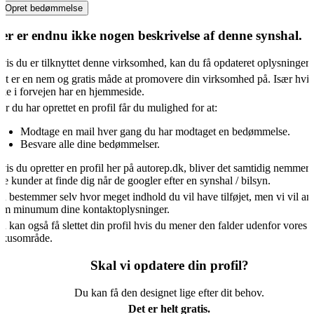
Opret bedømmelse
er er endnu ikke nogen beskrivelse af denne synshal.
vis du er tilknyttet denne virksomhed, kan du få opdateret oplysningern
et er en nem og gratis måde at promovere din virksomhed på. Især hvis
kke i forvejen har en hjemmeside.
år du har oprettet en profil får du mulighed for at:
Modtage en mail hver gang du har modtaget en bedømmelse.
Besvare alle dine bedømmelser.
vis du opretter en profil her på autorep.dk, bliver det samtidig nemmere
ye kunder at finde dig når de googler efter en synshal / bilsyn.
u bestemmer selv hvor meget indhold du vil have tilføjet, men vi vil an
om minumum dine kontaktoplysninger.
u kan også få slettet din profil hvis du mener den falder udenfor vores
okusområde.
Skal vi opdatere din profil?
Du kan få den designet lige efter dit behov.
Det er helt gratis.