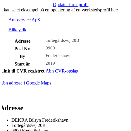
Opdater firmaprofil
u kan se et eksempel på en opdatering af en værkstedsprofil her:
Autoservice ApS
Bilkey.dk
Toftegårdsvej 20B
Adresse
9900
Post Nr.
Frederikshavn
By
2019
Start år
Link til CVR registret
Åbn CVR-opslag
Åbn adresse i Google Maps
Adresse
DEKRA Bilsyn Frederikshavn
Toftegårdsvej 20B
9900 Frederikshavn