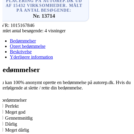
PLACERING PÅ AUTOREP.DK UD
AF 15432 VIRKSOMHEDER. MÅLT
PÅ ANTAL BESØGENDE:
Nr. 13714
CVR:
1015167846
amlet antal besøgende:
4 visninger
Bedømmelser
Opret bedømmelse
Beskrivelse
Yderligere information
Bedømmelser
u kan 100% anonymt oprette en bedømmelse på autorep.dk. Hvis du opre
fterfølgende at slette / rette din bedømmelse.
0
0 bedømmelser
Perfekt
Meget god
Gennemsnitlig
Dårlig
Meget dårlig