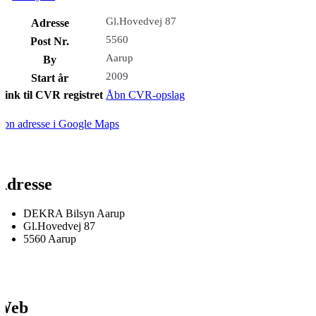
Gl.Hovedvej 87
Adresse
5560
Post Nr.
Aarup
By
2009
Start år
Link til CVR registret
Åbn CVR-opslag
bn adresse i Google Maps
Adresse
DEKRA Bilsyn Aarup
Gl.Hovedvej 87
5560 Aarup
Web