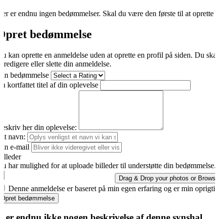
er er endnu ingen bedømmelser. Skal du være den første til at oprette 
Opret bedømmelse
u kan oprette en anmeldelse uden at oprette en profil på siden. Du ska
t redigere eller slette din anmeldelse.
Din bedømmelse
n kortfattet titel af din oplevelse
eskriv her din oplevelse:
it navn:
in e-mail
illeder
u har mulighed for at uploade billeder til understøtte din bedømmelse.
Drag & Drop your photos or
Browse
Denne anmeldelse er baseret på min egen erfaring og er min oprigti
Opret bedømmelse
r er endnu ikke nogen beskrivelse af denne synshal.