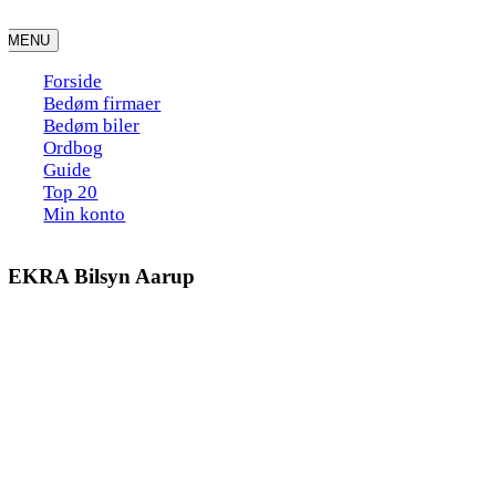
Skip
to
MENU
content
Forside
Bedøm firmaer
Bedøm biler
Ordbog
Guide
Top 20
Min konto
DEKRA Bilsyn Aarup