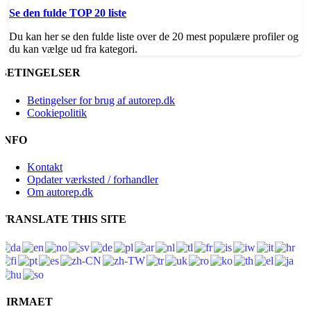
Se den fulde TOP 20 liste
Du kan her se den fulde liste over de 20 mest populære profiler og
du kan vælge ud fra kategori.
BETINGELSER
Betingelser for brug af autorep.dk
Cookiepolitik
INFO
Kontakt
Opdater værksted / forhandler
Om autorep.dk
TRANSLATE THIS SITE
FIRMAET