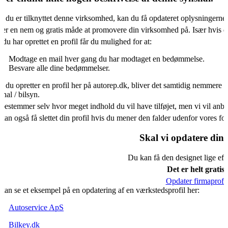
s du er tilknyttet denne virksomhed, kan du få opdateret oplysningerne
 er en nem og gratis måde at promovere din virksomhed på. Især hvis d
 du har oprettet en profil får du mulighed for at:
Modtage en mail hver gang du har modtaget en bedømmelse.
Besvare alle dine bedømmelser.
s du opretter en profil her på autorep.dk, bliver det samtidig nemmere f
shal / bilsyn.
bestemmer selv hvor meget indhold du vil have tilføjet, men vi vil an
kan også få slettet din profil hvis du mener den falder udenfor vores f
Skal vi opdatere din 
Du kan få den designet lige eft
Det er helt gratis.
Opdater firmaprofil
kan se et eksempel på en opdatering af en værkstedsprofil her:
Autoservice ApS
Bilkey.dk