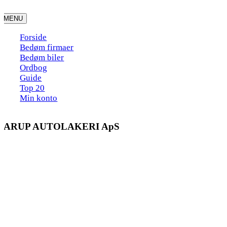
Skip
to
MENU
content
Forside
Bedøm firmaer
Bedøm biler
Ordbog
Guide
Top 20
Min konto
DARUP AUTOLAKERI ApS