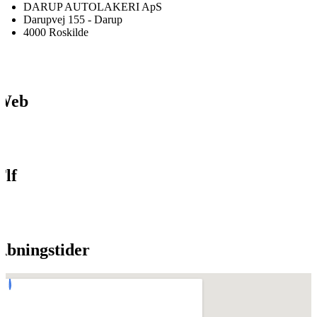
DARUP AUTOLAKERI ApS
Darupvej 155 - Darup
4000 Roskilde
Web
Tlf
Åbningstider