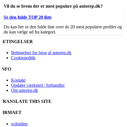
Vil du se hvem der er mest populær på autorep.dk?
Se den fulde TOP 20 liste
Du kan her se den fulde liste over de 20 mest populære profiler og
du kan vælge ud fra kategori.
BETINGELSER
Betingelser for brug af autorep.dk
Cookiepolitik
INFO
Kontakt
Opdater værksted / forhandler
Om autorep.dk
TRANSLATE THIS SITE
FIRMAET
wdonline