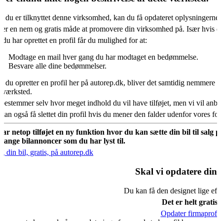
s du er tilknyttet denne virksomhed, kan du få opdateret oplysningerne
 er en nem og gratis måde at promovere din virksomhed på. Især hvis d
 du har oprettet en profil får du mulighed for at:
Modtage en mail hver gang du har modtaget en bedømmelse.
Besvare alle dine bedømmelser.
s du opretter en profil her på autorep.dk, bliver det samtidig nemmere fo
oværksted.
bestemmer selv hvor meget indhold du vil have tilføjet, men vi vil an
kan også få slettet din profil hvis du mener den falder udenfor vores f
har netop tilføjet en ny funktion hvor du kan sætte din bil til salg 
mange bilannoncer som du har lyst til.
g din bil, gratis, på autorep.dk
Skal vi opdatere din 
Du kan få den designet lige eft
Det er helt gratis.
Opdater firmaprofil