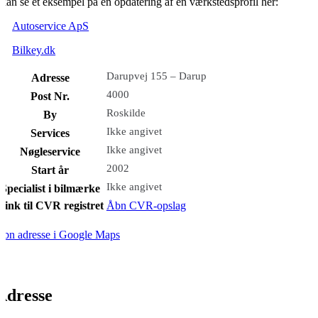
kan se et eksempel på en opdatering af en værkstedsprofil her:
Autoservice ApS
Bilkey.dk
Darupvej 155 – Darup
Adresse
4000
Post Nr.
Roskilde
By
Ikke angivet
Services
Ikke angivet
Nøgleservice
2002
Start år
Ikke angivet
Specialist i bilmærke
Link til CVR registret
Åbn CVR-opslag
bn adresse i Google Maps
Adresse