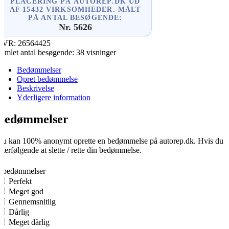
PLACERING PÅ AUTOREP.DK UD
AF 15432 VIRKSOMHEDER. MÅLT
PÅ ANTAL BESØGENDE:
Nr. 5626
CVR:
26564425
amlet antal besøgende:
38 visninger
Bedømmelser
Opret bedømmelse
Beskrivelse
Yderligere information
Bedømmelser
u kan 100% anonymt oprette en bedømmelse på autorep.dk. Hvis du opre
fterfølgende at slette / rette din bedømmelse.
0
0 bedømmelser
Perfekt
Meget god
Gennemsnitlig
Dårlig
Meget dårlig