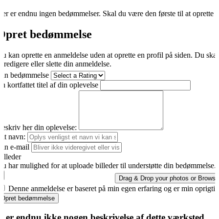
er er endnu ingen bedømmelser. Skal du være den første til at oprette 
Opret bedømmelse
u kan oprette en anmeldelse uden at oprette en profil på siden. Du ska
t redigere eller slette din anmeldelse.
Din bedømmelse
n kortfattet titel af din oplevelse
eskriv her din oplevelse:
it navn:
in e-mail
illeder
u har mulighed for at uploade billeder til understøtte din bedømmelse.
Drag & Drop your photos or
Browse
Denne anmeldelse er baseret på min egen erfaring og er min oprigti
Opret bedømmelse
r er endnu ikke nogen beskrivelse af dette værksted.