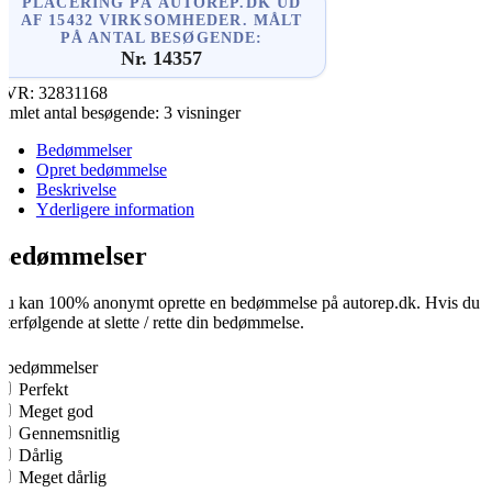
PLACERING PÅ AUTOREP.DK UD
AF 15432 VIRKSOMHEDER. MÅLT
PÅ ANTAL BESØGENDE:
Nr. 14357
CVR:
32831168
amlet antal besøgende:
3 visninger
Bedømmelser
Opret bedømmelse
Beskrivelse
Yderligere information
Bedømmelser
u kan 100% anonymt oprette en bedømmelse på autorep.dk. Hvis du opre
fterfølgende at slette / rette din bedømmelse.
0
0 bedømmelser
Perfekt
Meget god
Gennemsnitlig
Dårlig
Meget dårlig