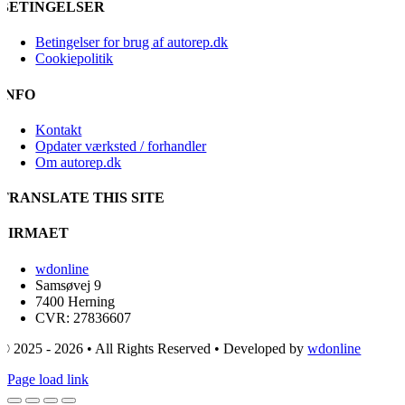
BETINGELSER
Betingelser for brug af autorep.dk
Cookiepolitik
INFO
Kontakt
Opdater værksted / forhandler
Om autorep.dk
TRANSLATE THIS SITE
FIRMAET
wdonline
Samsøvej 9
7400 Herning
CVR: 27836607
© 2025 - 2026 • All Rights Reserved • Developed by
wdonline
Page load link