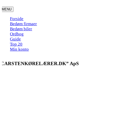
Skip
to
MENU
content
Forside
Bedøm firmaer
Bedøm biler
Ordbog
Guide
Top 20
Min konto
“CARSTENKØRELÆRER.DK” ApS