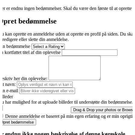
er er endnu ingen bedømmelser. Skal du være den første til at oprette 
Opret bedømmelse
u kan oprette en anmeldelse uden at oprette en profil på siden. Du ska
t redigere eller slette din anmeldelse.
Din bedømmelse
n kortfattet titel af din oplevelse
eskriv her din oplevelse:
it navn:
in e-mail
illeder
u har mulighed for at uploade billeder til understøtte din bedømmelse.
Drag & Drop your photos or
Browse
Denne anmeldelse er baseret på min egen erfaring og er min oprigti
Opret bedømmelse
er endnu ikke nogen beskrivelse af denne køreskole.