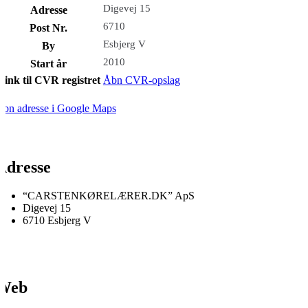
Digevej 15
Adresse
6710
Post Nr.
Esbjerg V
By
2010
Start år
Link til CVR registret
Åbn CVR-opslag
bn adresse i Google Maps
Adresse
“CARSTENKØRELÆRER.DK” ApS
Digevej 15
6710 Esbjerg V
Web