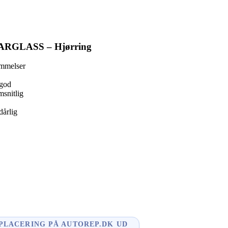
ARGLASS – Hjørring
mmelser
god
snitlig
dårlig
ook
ger
In
PLACERING PÅ AUTOREP.DK UD