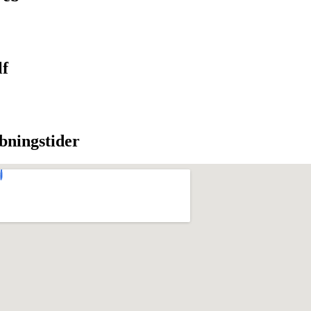
lf
bningstider