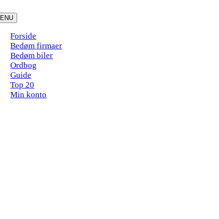
Skip
to
ENU
content
Forside
Bedøm firmaer
Bedøm biler
Ordbog
Guide
Top 20
Min konto