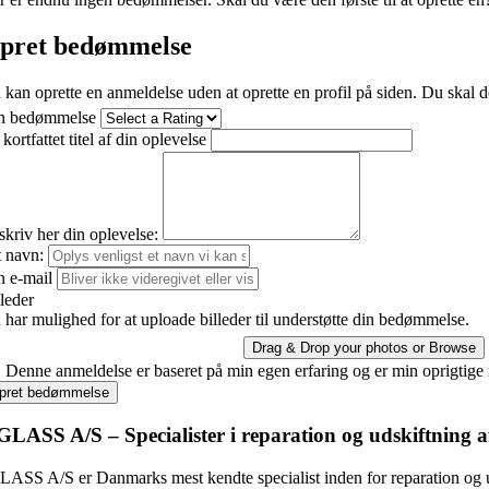
pret bedømmelse
 kan oprette en anmeldelse uden at oprette en profil på siden. Du skal d
n bedømmelse
kortfattet titel af din oplevelse
skriv her din oplevelse:
t navn:
n e-mail
lleder
 har mulighed for at uploade billeder til understøtte din bedømmelse.
Drag & Drop your photos or
Browse
Denne anmeldelse er baseret på min egen erfaring og er min oprigtige
pret bedømmelse
ASS A/S – Specialister i reparation og udskiftning a
S A/S er Danmarks mest kendte specialist inden for reparation og udsk