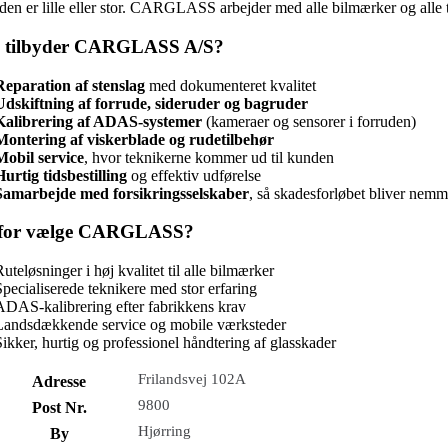
en er lille eller stor. CARGLASS arbejder med alle bilmærker og alle ty
 tilbyder CARGLASS A/S?
Reparation af stenslag
med dokumenteret kvalitet
Udskiftning af forrude, sideruder og bagruder
Kalibrering af ADAS-systemer
(kameraer og sensorer i forruden)
Montering af viskerblade og rudetilbehør
Mobil service
, hvor teknikerne kommer ud til kunden
Hurtig tidsbestilling
og effektiv udførelse
Samarbejde med forsikringsselskaber
, så skadesforløbet bliver nemm
for vælge CARGLASS?
uteløsninger i høj kvalitet til alle bilmærker
Specialiserede teknikere med stor erfaring
ADAS-kalibrering efter fabrikkens krav
Landsdækkende service og mobile værksteder
Sikker, hurtig og professionel håndtering af glasskader
Frilandsvej 102A
Adresse
9800
Post Nr.
Hjørring
By