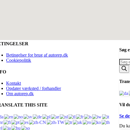
ETINGELSER
Søg e
Betingelser for brug af autorep.dk
Cookiepolitik
Produ
searc
NFO
Trans
Kontakt
Opdater værksted / forhandler
Om autorep.dk
Vil d
RANSLATE THIS SITE
Se de
Du ka