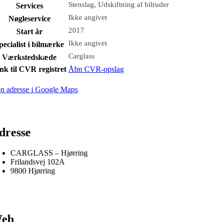
Stenslag, Udskiftning af bilruder
Services
Ikke angivet
Nøgleservice
2017
Start år
Ikke angivet
pecialist i bilmærke
Carglass
Værkstedskæde
nk til CVR registret
Åbn CVR-opslag
n adresse i Google Maps
dresse
CARGLASS – Hjørring
Frilandsvej 102A
9800 Hjørring
eb