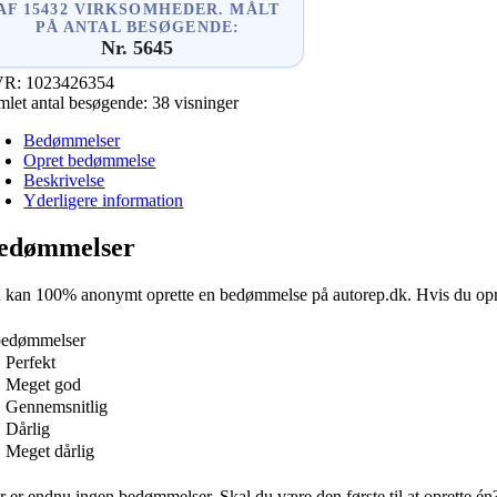
AF 15432 VIRKSOMHEDER. MÅLT
PÅ ANTAL BESØGENDE:
Nr. 5645
VR:
1023426354
mlet antal besøgende:
38 visninger
Bedømmelser
Opret bedømmelse
Beskrivelse
Yderligere information
edømmelser
 kan 100% anonymt oprette en bedømmelse på autorep.dk. Hvis du opretter
bedømmelser
Perfekt
Meget god
Gennemsnitlig
Dårlig
Meget dårlig
r er endnu ingen bedømmelser. Skal du være den første til at oprette én