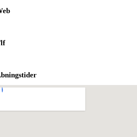
Web
lf
bningstider