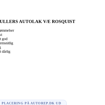
ULLERS AUTOLAK V/E ROSQUIST
dømmelser
kt
t god
msnitlig
g
 dårlig
book
l
enger
dIn
PLACERING PÅ AUTOREP.DK UD