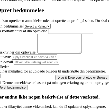
pret bedømmelse
 kan oprette en anmeldelse uden at oprette en profil på siden. Du skal d
in bedømmelse
 kortfattet titel af din oplevelse
skriv her din oplevelse:
t navn:
n e-mail
lleder
 har mulighed for at uploade billeder til understøtte din bedømmelse.
Drag & Drop your photos or
Browse
Denne anmeldelse er baseret på min egen erfaring og er min oprigtig
Opret bedømmelse
er endnu ikke nogen beskrivelse af dette værksted.
du er tilknyttet denne virksomhed, kan du få opdateret oplysningerne.