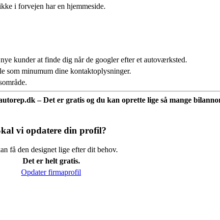
ikke i forvejen har en hjemmeside.
 nye kunder at finde dig når de googler efter et autoværksted.
fale som minumum dine kontaktoplysninger.
usområde.
å autorep.dk – Det er gratis og du kan oprette lige så mange bilannon
kal vi opdatere din profil?
n få den designet lige efter dit behov.
Det er helt gratis.
Opdater firmaprofil