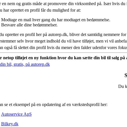
r en nem og gratis måde at promovere din virksomhed på. Især hvis du 
 har oprettet en profil får du mulighed for at:
Modtage en mail hver gang du har modtaget en bedømmelse.
Besvare alle dine bedømmelser.
du opretter en profil her på autorep.dk, bliver det samtidig nemmere for
stemmer selv hvor meget indhold du vil have tilføjet, men vi vil anbe
n også få slettet din profil hvis du mener den falder udenfor vores fok
r netop tilføjet en ny funktion hvor du kan sætte din bil til salg p
in bil, gratis, på autorep.dk
S
Du ka
n se et eksempel på en opdatering af en værkstedsprofil her:
Autoservice ApS
Bilkey.dk