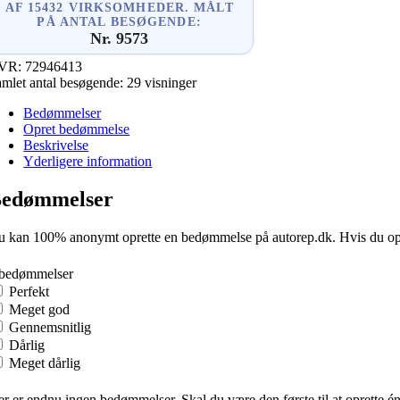
AF 15432 VIRKSOMHEDER. MÅLT
PÅ ANTAL BESØGENDE:
Nr. 9573
VR:
72946413
mlet antal besøgende:
29 visninger
Bedømmelser
Opret bedømmelse
Beskrivelse
Yderligere information
edømmelser
 kan 100% anonymt oprette en bedømmelse på autorep.dk. Hvis du oprette
 bedømmelser
Perfekt
Meget god
Gennemsnitlig
Dårlig
Meget dårlig
r er endnu ingen bedømmelser. Skal du være den første til at oprette é