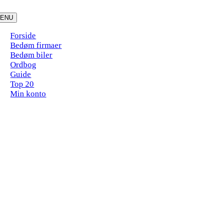
Skip
to
ENU
content
Forside
Bedøm firmaer
Bedøm biler
Ordbog
Guide
Top 20
Min konto