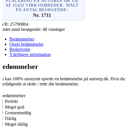
PLACERING PÅ AUTOREP.DK UD
AF 15432 VIRKSOMHEDER. MÅLT
PÅ ANTAL BESØGENDE:
Nr. 1711
CVR:
25790804
amlet antal besøgende:
48 visninger
Bedømmelser
Opret bedømmelse
Beskrivelse
Yderligere information
Bedømmelser
u kan 100% anonymt oprette en bedømmelse på autorep.dk. Hvis du opre
fterfølgende at slette / rette din bedømmelse.
0
0 bedømmelser
Perfekt
Meget god
Gennemsnitlig
Dårlig
Meget dårlig