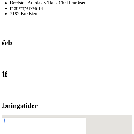
Bredsten Autolak v/Hans Chr Henriksen
Industriparken 14
7182 Bredsten
Web
Tlf
Åbningstider