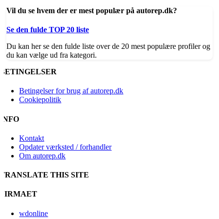
Vil du se hvem der er mest populær på autorep.dk?
Se den fulde TOP 20 liste
Du kan her se den fulde liste over de 20 mest populære profiler og
du kan vælge ud fra kategori.
BETINGELSER
Betingelser for brug af autorep.dk
Cookiepolitik
INFO
Kontakt
Opdater værksted / forhandler
Om autorep.dk
TRANSLATE THIS SITE
FIRMAET
wdonline