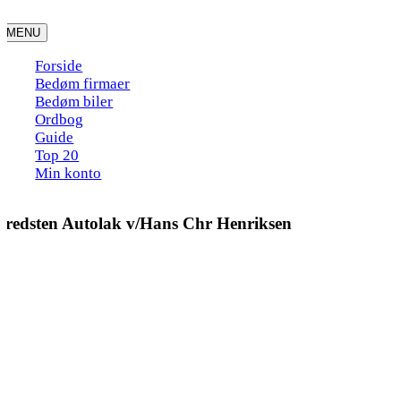
Skip
to
MENU
content
Forside
Bedøm firmaer
Bedøm biler
Ordbog
Guide
Top 20
Min konto
Bredsten Autolak v/Hans Chr Henriksen