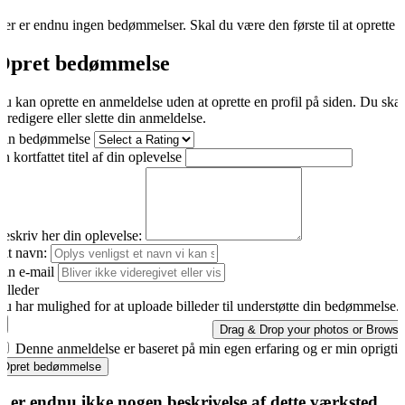
er er endnu ingen bedømmelser. Skal du være den første til at oprette 
Opret bedømmelse
u kan oprette en anmeldelse uden at oprette en profil på siden. Du ska
t redigere eller slette din anmeldelse.
Din bedømmelse
n kortfattet titel af din oplevelse
eskriv her din oplevelse:
it navn:
in e-mail
illeder
u har mulighed for at uploade billeder til understøtte din bedømmelse.
Drag & Drop your photos or
Browse
Denne anmeldelse er baseret på min egen erfaring og er min oprigti
Opret bedømmelse
r er endnu ikke nogen beskrivelse af dette værksted.