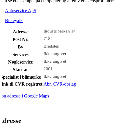
kan se et eksempel på en opdatering af en værkstedsprofil her:
Autoservice ApS
Bilkey.dk
Industriparken 14
Adresse
7182
Post Nr.
Bredsten
By
Ikke angivet
Services
Ikke angivet
Nøgleservice
2001
Start år
Ikke angivet
Specialist i bilmærke
Link til CVR registret
Åbn CVR-opslag
bn adresse i Google Maps
Adresse