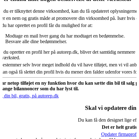
s du er tilknyttet denne virksomhed, kan du få opdateret oplysningerne
 er en nem og gratis måde at promovere din virksomhed på. Især hvis d
 du har oprettet en profil får du mulighed for at:
Modtage en mail hver gang du har modtaget en bedømmelse.
Besvare alle dine bedømmelser.
s du opretter en profil her på autorep.dk, bliver det samtidig nemmere fo
oværksted.
bestemmer selv hvor meget indhold du vil have tilføjet, men vi vil an
kan også få slettet din profil hvis du mener den falder udenfor vores f
har netop tilføjet en ny funktion hvor du kan sætte din bil til salg 
mange bilannoncer som du har lyst til.
g din bil, gratis, på autorep.dk
Skal vi opdatere din 
Du kan få den designet lige eft
Det er helt gratis.
Opdater firmaprofil