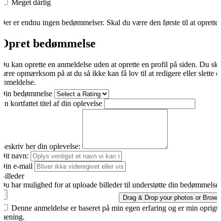
Meget dårlig
Der er endnu ingen bedømmelser. Skal du være den første til at oprette
Opret bedømmelse
Du kan oprette en anmeldelse uden at oprette en profil på siden. Du sk
være opmærksom på at du så ikke kan få lov til at redigere eller slette d
anmeldelse.
Din bedømmelse
En kortfattet titel af din oplevelse
Beskriv her din oplevelse:
Dit navn:
Din e-mail
Billeder
Du har mulighed for at uploade billeder til understøtte din bedømmelse.
Drag & Drop your photos or
Brows
Denne anmeldelse er baseret på min egen erfaring og er min oprigti
mening.