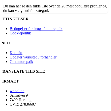
Du kan her se den fulde liste over de 20 mest populære profiler og
du kan vælge ud fra kategori.
BETINGELSER
Betingelser for brug af autorep.dk
Cookiepolitik
INFO
Kontakt
Opdater værksted / forhandler
Om autorep.dk
TRANSLATE THIS SITE
FIRMAET
wdonline
Samsøvej 9
7400 Herning
CVR: 27836607