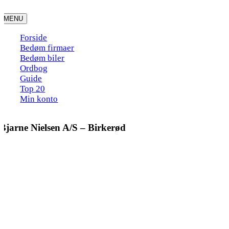
Skip
to
MENU
content
Forside
Bedøm firmaer
Bedøm biler
Ordbog
Guide
Top 20
Min konto
Bjarne Nielsen A/S – Birkerød