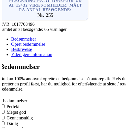
PLACERING PÅ AUTOREP.DK UD
AF 15432 VIRKSOMHEDER. MÅLT
PÅ ANTAL BESØGENDE:
Nr. 255
CVR:
1017708496
Samlet antal besøgende:
65 visninger
Bedømmelser
Opret bedømmelse
Beskrivelse
Yderligere information
Bedømmelser
Du kan 100% anonymt oprette en bedømmelse på autorep.dk. Hvis du
opretter en profil først, har du mulighed for efterfølgende at slette / rette
bedømmelse.
0
0 bedømmelser
Perfekt
Meget god
Gennemsnitlig
Dårlig