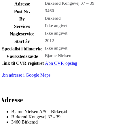
Birkerød Kongevej 37 – 39
Adresse
3460
Post Nr.
Birkerød
By
Ikke angivet
Services
Ikke angivet
Nøgleservice
2012
Start år
Ikke angivet
Specialist i bilmærke
Bjarne Nielsen
Værkstedskæde
Link til CVR registret
Åbn CVR-opslag
Åbn adresse i Google Maps
Adresse
Bjarne Nielsen A/S – Birkerød
Birkerød Kongevej 37 - 39
3460 Birkerød