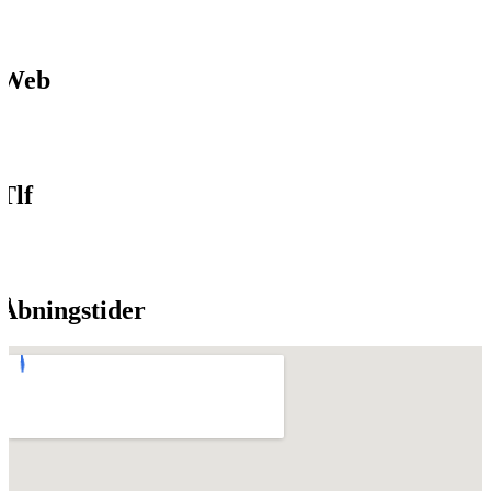
Web
Tlf
Åbningstider