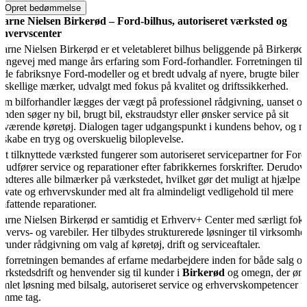
Opret bedømmelse
jarne Nielsen Birkerød – Ford-bilhus, autoriseret værksted og
rhvervscenter
jarne Nielsen Birkerød er et veletableret bilhus beliggende på Birkerød
ongevej med mange års erfaring som Ford-forhandler. Forretningen til
åde fabriksnye Ford-modeller og et bredt udvalg af nyere, brugte biler f
orskellige mærker, udvalgt med fokus på kvalitet og driftssikkerhed.
om bilforhandler lægges der vægt på professionel rådgivning, uanset o
unden søger ny bil, brugt bil, ekstraudstyr eller ønsker service på sit
uværende køretøj. Dialogen tager udgangspunkt i kundens behov, og må
t skabe en tryg og overskuelig biloplevelse.
et tilknyttede værksted fungerer som autoriseret servicepartner for For
g udfører service og reparationer efter fabrikkernes forskrifter. Derudov
åndteres alle bilmærker på værkstedet, hvilket gør det muligt at hjælpe 
rivate og erhvervskunder med alt fra almindeligt vedligehold til mere
mfattende reparationer.
jarne Nielsen Birkerød er samtidig et Erhverv+ Center med særligt fok
rhvervs- og varebiler. Her tilbydes strukturerede løsninger til virksomhe
erunder rådgivning om valg af køretøj, drift og serviceaftaler.
ilforretningen bemandes af erfarne medarbejdere inden for både salg o
ærkstedsdrift og henvender sig til kunder i
Birkerød
og omegn, der øns
amlet løsning med bilsalg, autoriseret service og erhvervskompetencer 
amme tag.